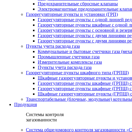
Предохранительные сбросные клапаны
Электромагнитные предохранительные клап
Газорегуляторные пункты и установки (ГРП)
Газорегуляторные пункты с одной линией ре
Газорегуляторные пункты шкафные с одной л
Газорегуляторные пункты с основной и резе
Газорегуляторные пункты с двумя линиями р
Газорегуляторные пункты с двумя линиями р
Пункты учета расхода газа
Коммунальные и бытовые счетчики газа (мех
Промышленные счетчики газа
Измерительные комплексы газа
Пункты учета расхода газа
Газорегуляторные пункты шкафного типа (ГРПШ)
Шкафные газорегуляторные пункты и установ
Газорегуляторные пункты шкафные (ГРПШ) с
Газорегуляторные пункты шкафные (ГРПШ) с
Шкафные газорегуляторные пункты (ГРПШ) c
Транспортабельные (блочные, модульные) котельны
Продукция
Системы контроля
загазованности
Система общедомового контроля загазованности 