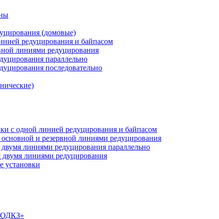
аны
дуцирования (домовые)
инией редуцирования и байпасом
рвной линиями редуцирования
едуцирования параллельно
едуцирования последовательно
анические)
ки c одной линией редуцирования и байпасом
 основной и резервной линиями редуцирования
 двумя линиями редуцирования параллельно
 двумя линиями редуцирования
е установки
«СОДКЗ»