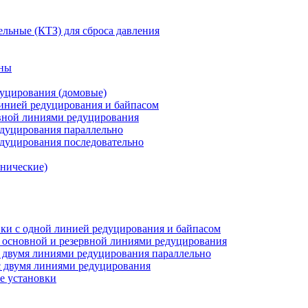
льные (КТЗ) для сброса давления
аны
дуцирования (домовые)
инией редуцирования и байпасом
рвной линиями редуцирования
едуцирования параллельно
едуцирования последовательно
анические)
ки c одной линией редуцирования и байпасом
 основной и резервной линиями редуцирования
 двумя линиями редуцирования параллельно
 двумя линиями редуцирования
е установки