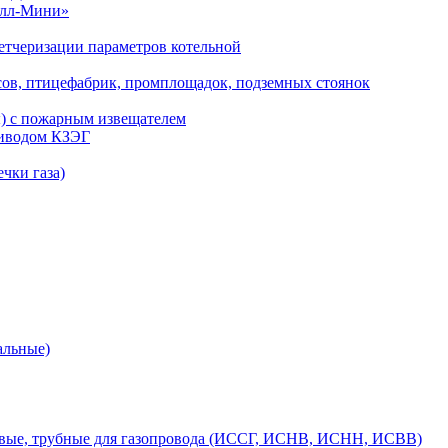
алл-Мини»
етчеризации параметров котельной
сов, птицефабрик, промплощадок, подземных стоянок
ы) с пожарным извещателем
риводом КЗЭГ
чки газа)
альные)
вые, трубные для газопровода (ИССГ, ИСНВ, ИСНН, ИСВВ)