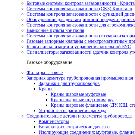
Бытовые системы контроля загазованности «Крист
Системы контроля загазованности (СКЗ) Кристалл
Системы контроля загазованности с функцией дисп
Оборудование для дистанционной передачи данных
Системы контроля загазованности для агрокомплек
Выносные пульты контроля
Системы контроля загазованности (газоанализатор
Газовые запорные клапаны с электромагнитным п
Блоки сигнализации и управления котельной БУС
Сигнализаторы загазованности (датчик контроля уте
Газовое оборудование
Фильтры газовые
Запорная арматура трубопроводная промышленная
Задвижки для трубопроводов
Краны
Краны шаровые муфтовые
Краны шаровые под приварку
Краны шаровые фланцевые (ДУ, КШ, ст
Устройства ограничения расхода
Соединительные детали и элементы трубопровода
Компенсаторы
Вставки диэлектрические для газа
Изолирующие соединения: муфтовые, фланце