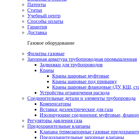
Патенты
Статьи
Учебный центр
Способы оплаты
Гарантия
Доставка
Газовое оборудование
Фильтры газовые
Запорная арматура трубопроводная промышленная
Задвижки для трубопроводов
Краны
Краны шаровые муфтовые
Краны шаровые под приварку
Краны шаровые фланцевые (ДУ, КШ, ст
Устройства ограничения расхода
Соединительные детали и элементы трубопровода
Компенсаторы
Вставки диэлектрические для газа
Изолирующие соединения: муфтовые, фланце
Регуляторы давления газа
Предохранительные клапаны
Клапана термозапорные газовые предохраните
Предохранительные запорные клапаны