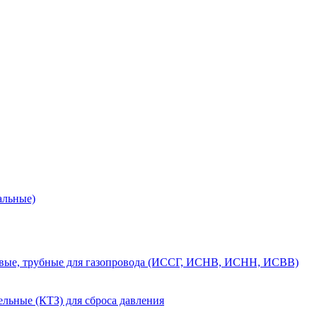
альные)
вые, трубные для газопровода (ИССГ, ИСНВ, ИСНН, ИСВВ)
льные (КТЗ) для сброса давления