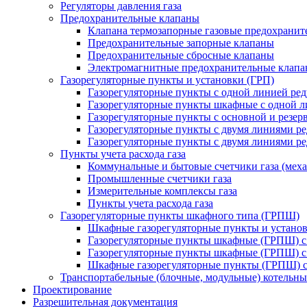
Регуляторы давления газа
Предохранительные клапаны
Клапана термозапорные газовые предохраните
Предохранительные запорные клапаны
Предохранительные сбросные клапаны
Электромагнитные предохранительные клап
Газорегуляторные пункты и установки (ГРП)
Газорегуляторные пункты с одной линией ре
Газорегуляторные пункты шкафные с одной л
Газорегуляторные пункты с основной и резе
Газорегуляторные пункты с двумя линиями р
Газорегуляторные пункты с двумя линиями р
Пункты учета расхода газа
Коммунальные и бытовые счетчики газа (мех
Промышленные счетчики газа
Измерительные комплексы газа
Пункты учета расхода газа
Газорегуляторные пункты шкафного типа (ГРПШ)
Шкафные газорегуляторные пункты и установ
Газорегуляторные пункты шкафные (ГРПШ) с
Газорегуляторные пункты шкафные (ГРПШ) с
Шкафные газорегуляторные пункты (ГРПШ) c
Транспортабельные (блочные, модульные) котельны
Проектирование
Разрешительная документация