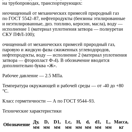
на трубопроводах, транспортирующих:
неочищенный от механических примесей природный газ
по
ГОСТ 5542–87,
нефтепродукты (бензины этилированные
и неэтилированные, диз. топливо, керосин, масла), воду —
исполнение 1 (материал уплотнения затвора — полиуретан
СКУ
ПФЛ-100
);
очищенный от механических примесей природный газ,
паровую и жидкую фазы сжиженных углеводородов,
нефтепродукты, воду — исполнение 2 (материал уплотнения
затвора — фторопласт
Ф-4
). В обозначение вводится
дополнительно буква «Ж».
Рабочее давление — 2.5 МПа.
Температура окружающей и рабочей среды — от -40 до +80
°С.
Класс герметичности — А по
ГОСТ 9544–93.
Технические характеристики
Ду,
D,
D1,
Lc,
H,
d,
d1,
L,
Масса,
Обозначение
мм
мм
мм
мм
мм
мм
мм
мм
кг