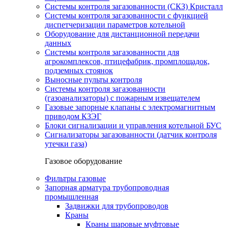
Системы контроля загазованности (СКЗ) Кристалл
Системы контроля загазованности с функцией
диспетчеризации параметров котельной
Оборудование для дистанционной передачи
данных
Системы контроля загазованности для
агрокомплексов, птицефабрик, промплощадок,
подземных стоянок
Выносные пульты контроля
Системы контроля загазованности
(газоанализаторы) с пожарным извещателем
Газовые запорные клапаны с электромагнитным
приводом КЗЭГ
Блоки сигнализации и управления котельной БУС
Сигнализаторы загазованности (датчик контроля
утечки газа)
Газовое оборудование
Фильтры газовые
Запорная арматура трубопроводная
промышленная
Задвижки для трубопроводов
Краны
Краны шаровые муфтовые