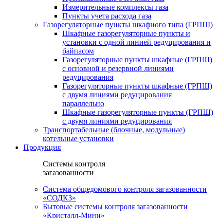
Измерительные комплексы газа
Пункты учета расхода газа
Газорегуляторные пункты шкафного типа (ГРПШ)
Шкафные газорегуляторные пункты и
установки c одной линией редуцирования и
байпасом
Газорегуляторные пункты шкафные (ГРПШ)
с основной и резервной линиями
редуцирования
Газорегуляторные пункты шкафные (ГРПШ)
с двумя линиями редуцирования
параллельно
Шкафные газорегуляторные пункты (ГРПШ)
c двумя линиями редуцирования
Транспортабельные (блочные, модульные)
котельные установки
Продукция
Системы контроля
загазованности
Система общедомового контроля загазованности
«СОДКЗ»
Бытовые системы контроля загазованности
«Кристалл-Мини»