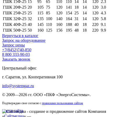
ГШК 15Ф-25
15
95
65
110
110
14
14
120
2.3
ГШК 20Ф-25
20
105
75
120
141
18
14
120
3.0
ГШК 25Ф-25
25
115
85
120
154
25
14
120
4.3
ГШК 32Ф-25
32
135
100
140
164
31
14
120
5.8
ГШК 40Ф-25
40
145
110
160
188
40
18
220
9.1
ГШК 50Ф-25
50
160
125
156
195
48
18
220
9.9
Вернуться в каталог
Запрос на оборудование
Запрос цены
+7(8452)740-850
8 800 333-90-03
Заказать звонок
Центральный офис
г. Саратов, ул. Кооперативная 100
info@systemgaz.ru
©
2009—2026 гг.
ООО «ПКФ «ЭнергоСистемы»
.
Подтверждаю свое согласие с
правилами пользования сайтом
Карта сайта
Компания
«
Сайтмедиа
» —