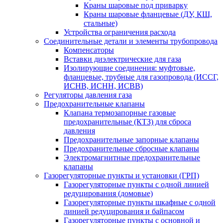
Краны шаровые под приварку
Краны шаровые фланцевые (ДУ, КШ,
стальные)
Устройства ограничения расхода
Соединительные детали и элементы трубопровода
Компенсаторы
Вставки диэлектрические для газа
Изолирующие соединения: муфтовые,
фланцевые, трубные для газопровода (ИССГ,
ИСНВ, ИСНН, ИСВВ)
Регуляторы давления газа
Предохранительные клапаны
Клапана термозапорные газовые
предохранительные (КТЗ) для сброса
давления
Предохранительные запорные клапаны
Предохранительные сбросные клапаны
Электромагнитные предохранительные
клапаны
Газорегуляторные пункты и установки (ГРП)
Газорегуляторные пункты с одной линией
редуцирования (домовые)
Газорегуляторные пункты шкафные с одной
линией редуцирования и байпасом
Газорегуляторные пункты с основной и