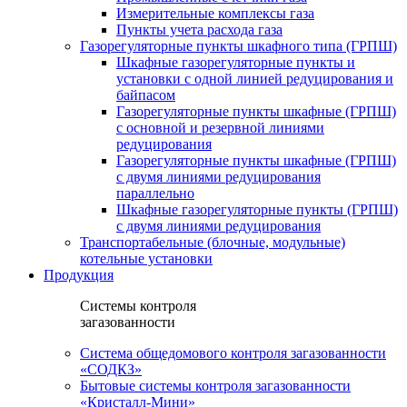
Измерительные комплексы газа
Пункты учета расхода газа
Газорегуляторные пункты шкафного типа (ГРПШ)
Шкафные газорегуляторные пункты и
установки c одной линией редуцирования и
байпасом
Газорегуляторные пункты шкафные (ГРПШ)
с основной и резервной линиями
редуцирования
Газорегуляторные пункты шкафные (ГРПШ)
с двумя линиями редуцирования
параллельно
Шкафные газорегуляторные пункты (ГРПШ)
c двумя линиями редуцирования
Транспортабельные (блочные, модульные)
котельные установки
Продукция
Системы контроля
загазованности
Система общедомового контроля загазованности
«СОДКЗ»
Бытовые системы контроля загазованности
«Кристалл-Мини»