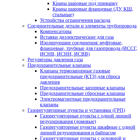
Краны шаровые под приварку
Краны шаровые фланцевые (ДУ, КШ,
стальные)
Устройства ограничения расхода
Соединительные детали и элементы трубопровода
Компенсаторы
Вставки диэлектрические для газа
Изолирующие соединения: муфтовые,
фланцевые, трубные для газопровода (ИССГ,
ИСНВ, ИСНН, ИСВВ)
Регуляторы давления газа
Предохранительные клапаны
Клапана термозапорные газовые
предохранительные (КТЗ) для сброса
давления
Предохранительные запорные клапаны
Предохранительные сбросные клапаны
Электромагнитные предохранительные
клапаны
Газорегуляторные пункты и установки (ГРП)
Газорегуляторные пункты с одной линией
редуцирования (домовые)
Газорегуляторные пункты шкафные с одной
линией редуцирования и байпасом
Газорегуляторные пункты с основной и