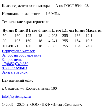
Класс герметичности затвора — А по
ГОСТ 9544–93.
Номинальное давление — 1.6 МПа.
Технические характеристики
Ду, мм
D, мм
D1, мм
d, мм
n
L, мм
L1, мм
Н, мм
Масса, кг
50
160
125
18
4
203
255
136
12.1
80
195
160
18
4
241
255
154
19.5
100/80
215
180
18
8
305
255
154
24.2
Вернуться в каталог
Запрос на оборудование
Запрос цены
+7(8452)740-850
8 800 333-90-03
Заказать звонок
Центральный офис
г. Саратов, ул. Кооперативная 100
info@systemgaz.ru
©
2009—2026 гг.
ООО «ПКФ «ЭнергоСистемы»
.