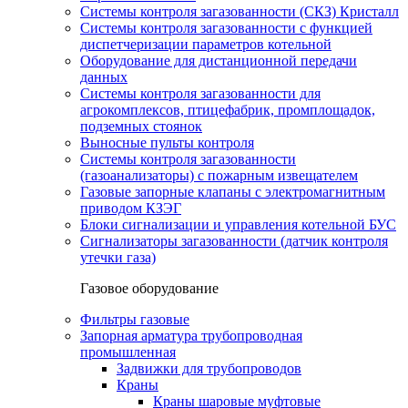
Системы контроля загазованности (СКЗ) Кристалл
Системы контроля загазованности с функцией
диспетчеризации параметров котельной
Оборудование для дистанционной передачи
данных
Системы контроля загазованности для
агрокомплексов, птицефабрик, промплощадок,
подземных стоянок
Выносные пульты контроля
Системы контроля загазованности
(газоанализаторы) с пожарным извещателем
Газовые запорные клапаны с электромагнитным
приводом КЗЭГ
Блоки сигнализации и управления котельной БУС
Сигнализаторы загазованности (датчик контроля
утечки газа)
Газовое оборудование
Фильтры газовые
Запорная арматура трубопроводная
промышленная
Задвижки для трубопроводов
Краны
Краны шаровые муфтовые