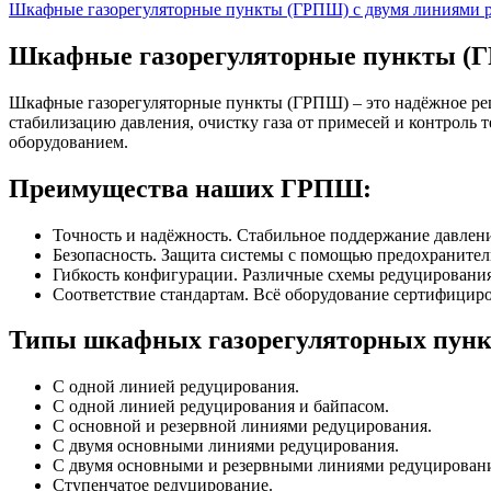
Шкафные газорегуляторные пункты (ГРПШ) c двумя линиями 
Шкафные газорегуляторные пункты (
Шкафные газорегуляторные пункты (ГРПШ) – это надёжное реш
стабилизацию давления, очистку газа от примесей и контро
оборудованием.
Преимущества наших ГРПШ:
Точность и надёжность. Стабильное поддержание давлени
Безопасность. Защита системы с помощью предохранител
Гибкость конфигурации. Различные схемы редуцирования
Соответствие стандартам. Всё оборудование сертифициро
Типы шкафных газорегуляторных пунк
С одной линией редуцирования.
С одной линией редуцирования и байпасом.
С основной и резервной линиями редуцирования.
С двумя основными линиями редуцирования.
С двумя основными и резервными линиями редуцирован
Ступенчатое редуцирование.