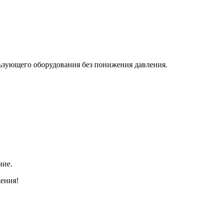
льзующего оборудования без понижения давления.
ние.
жения!