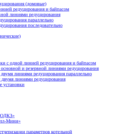
дуцирования (домовые)
инией редуцирования и байпасом
рвной линиями редуцирования
едуцирования параллельно
едуцирования последовательно
анические)
ки c одной линией редуцирования и байпасом
 основной и резервной линиями редуцирования
 двумя линиями редуцирования параллельно
 двумя линиями редуцирования
е установки
«СОДКЗ»
алл-Мини»
етчеризации параметров котельной