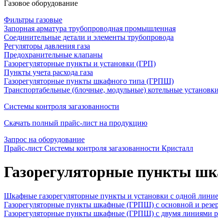
Газовое оборудование
Фильтры газовые
Запорная арматура трубопроводная промышленная
Соединительные детали и элементы трубопровода
Регуляторы давления газа
Предохранительные клапаны
Газорегуляторные пункты и установки (ГРП)
Пункты учета расхода газа
Газорегуляторные пункты шкафного типа (ГРПШ)
Транспортабельные (блочные, модульные) котельные установк
Системы контроля загазованности
Скачать полный прайс-лист на продукцию
Запрос на оборудование
Прайс-лист Системы контроля загазованности Кристалл
Газорегуляторные пункты ш
Шкафные газорегуляторные пункты и установки c одной лини
Газорегуляторные пункты шкафные (ГРПШ) с основной и резе
Газорегуляторные пункты шкафные (ГРПШ) с двумя линиями р