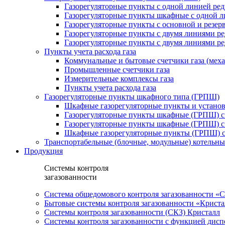
Газорегуляторные пункты с одной линией ре
Газорегуляторные пункты шкафные с одной л
Газорегуляторные пункты с основной и резе
Газорегуляторные пункты с двумя линиями р
Газорегуляторные пункты с двумя линиями р
Пункты учета расхода газа
Коммунальные и бытовые счетчики газа (мех
Промышленные счетчики газа
Измерительные комплексы газа
Пункты учета расхода газа
Газорегуляторные пункты шкафного типа (ГРПШ)
Шкафные газорегуляторные пункты и установ
Газорегуляторные пункты шкафные (ГРПШ) с
Газорегуляторные пункты шкафные (ГРПШ) с
Шкафные газорегуляторные пункты (ГРПШ) c
Транспортабельные (блочные, модульные) котельны
Продукция
Системы контроля
загазованности
Система общедомового контроля загазованности 
Бытовые системы контроля загазованности «Крист
Системы контроля загазованности (СКЗ) Кристалл
Системы контроля загазованности с функцией дисп