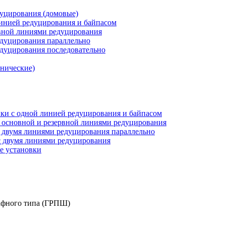
дуцирования (домовые)
инией редуцирования и байпасом
рвной линиями редуцирования
едуцирования параллельно
едуцирования последовательно
анические)
ки c одной линией редуцирования и байпасом
 основной и резервной линиями редуцирования
 двумя линиями редуцирования параллельно
 двумя линиями редуцирования
е установки
афного типа (ГРПШ)