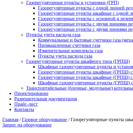
Газорегуляторные пункты и установки (ГРП)
Газорегуляторные пункты с одной линией ре
Газорегуляторные пункты шкафные с одной л
Газорегуляторные пункты с основной и резе
Газорегуляторные пункты с двумя линиями р
Газорегуляторные пункты с двумя линиями р
Пункты учета расхода газа
Коммунальные и бытовые счетчики газа (мех
Промышленные счетчики газа
Измерительные комплексы газа
Пункты учета расхода газа
Газорегуляторные пункты шкафного типа (ГРПШ)
Шкафные газорегуляторные пункты и установ
Газорегуляторные пункты шкафные (ГРПШ) с
Газорегуляторные пункты шкафные (ГРПШ) с
Шкафные газорегуляторные пункты (ГРПШ) c
Транспортабельные (блочные, модульные) котельны
Проектирование
Разрешительная документация
Прайс-лист
Контакты
Главная
/
Газовое оборудование
/
Газорегуляторные пункты шк
Запрос на оборудование