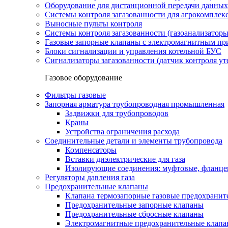
Оборудование для дистанционной передачи данных
Системы контроля загазованности для агрокомплек
Выносные пульты контроля
Системы контроля загазованности (газоанализатор
Газовые запорные клапаны с электромагнитным п
Блоки сигнализации и управления котельной БУС
Сигнализаторы загазованности (датчик контроля уте
Газовое оборудование
Фильтры газовые
Запорная арматура трубопроводная промышленная
Задвижки для трубопроводов
Краны
Устройства ограничения расхода
Соединительные детали и элементы трубопровода
Компенсаторы
Вставки диэлектрические для газа
Изолирующие соединения: муфтовые, фланце
Регуляторы давления газа
Предохранительные клапаны
Клапана термозапорные газовые предохраните
Предохранительные запорные клапаны
Предохранительные сбросные клапаны
Электромагнитные предохранительные клап