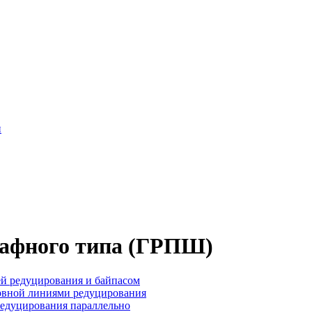
и
кафного типа (ГРПШ)
ей редуцирования и байпасом
рвной линиями редуцирования
едуцирования параллельно