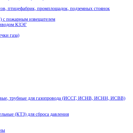
сов, птицефабрик, промплощадок, подземных стоянок
ы) с пожарным извещателем
риводом КЗЭГ
чки газа)
вые, трубные для газопровода (ИССГ, ИСНВ, ИСНН, ИСВВ)
льные (КТЗ) для сброса давления
аны