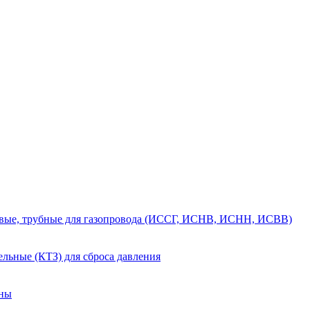
вые, трубные для газопровода (ИССГ, ИСНВ, ИСНН, ИСВВ)
льные (КТЗ) для сброса давления
аны