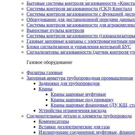
Бытовые системы контроля загазованности «Крист
Системы контроля загазованности (СКЗ) Кристалл
Системы контроля загазованности с функцией дисп
Оборудование для дистанционной передачи данных
Системы контроля загазованности для агрокомплек
Выносные пульты контроля
Системы контроля загазованности (газоанализатор
Газовые запорные клапаны с электромагнитным п
Блоки сигнализации и управления котельной БУС
Сигнализаторы загазованности (датчик контроля уте
Газовое оборудование
Фильтры газовые
Запорная арматура трубопроводная промышленная
Задвижки для трубопроводов
Краны
Краны шаровые муфтовые
Краны шаровые под приварку
Краны шаровые фланцевые (ДУ, КШ, ст
Устройства ограничения расхода
Соединительные детали и элементы трубопровода
Компенсаторы
Вставки диэлектрические для газа
Изолирующие соединения: муфтовые, фланце