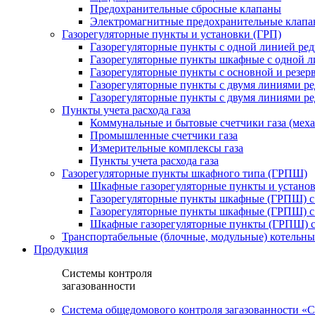
Предохранительные сбросные клапаны
Электромагнитные предохранительные клап
Газорегуляторные пункты и установки (ГРП)
Газорегуляторные пункты с одной линией ре
Газорегуляторные пункты шкафные с одной л
Газорегуляторные пункты с основной и резе
Газорегуляторные пункты с двумя линиями р
Газорегуляторные пункты с двумя линиями р
Пункты учета расхода газа
Коммунальные и бытовые счетчики газа (мех
Промышленные счетчики газа
Измерительные комплексы газа
Пункты учета расхода газа
Газорегуляторные пункты шкафного типа (ГРПШ)
Шкафные газорегуляторные пункты и установ
Газорегуляторные пункты шкафные (ГРПШ) с
Газорегуляторные пункты шкафные (ГРПШ) с
Шкафные газорегуляторные пункты (ГРПШ) c
Транспортабельные (блочные, модульные) котельны
Продукция
Системы контроля
загазованности
Система общедомового контроля загазованности 