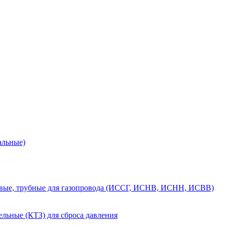
альные)
вые, трубные для газопровода (ИССГ, ИСНВ, ИСНН, ИСВВ)
льные (КТЗ) для сброса давления