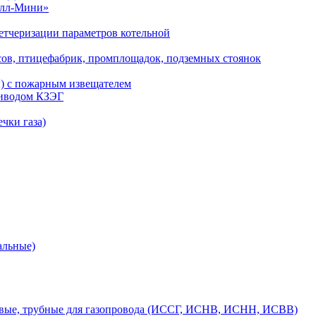
алл-Мини»
етчеризации параметров котельной
сов, птицефабрик, промплощадок, подземных стоянок
ы) с пожарным извещателем
риводом КЗЭГ
чки газа)
альные)
вые, трубные для газопровода (ИССГ, ИСНВ, ИСНН, ИСВВ)