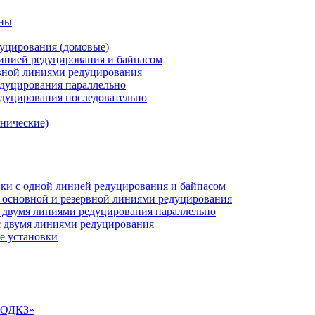
аны
дуцирования (домовые)
инией редуцирования и байпасом
рвной линиями редуцирования
едуцирования параллельно
едуцирования последовательно
анические)
ки c одной линией редуцирования и байпасом
 основной и резервной линиями редуцирования
 двумя линиями редуцирования параллельно
 двумя линиями редуцирования
е установки
«СОДКЗ»