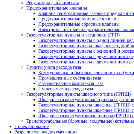
Регуляторы давления газа
Предохранительные клапаны
Клапана термозапорные газовые предохраните
Предохранительные запорные клапаны
Предохранительные сбросные клапаны
Электромагнитные предохранительные клап
Газорегуляторные пункты и установки (ГРП)
Газорегуляторные пункты с одной линией ре
Газорегуляторные пункты шкафные с одной л
Газорегуляторные пункты с основной и резе
Газорегуляторные пункты с двумя линиями р
Газорегуляторные пункты с двумя линиями р
Пункты учета расхода газа
Коммунальные и бытовые счетчики газа (мех
Промышленные счетчики газа
Измерительные комплексы газа
Пункты учета расхода газа
Газорегуляторные пункты шкафного типа (ГРПШ)
Шкафные газорегуляторные пункты и установ
Газорегуляторные пункты шкафные (ГРПШ) с
Газорегуляторные пункты шкафные (ГРПШ) с
Шкафные газорегуляторные пункты (ГРПШ) c
Транспортабельные (блочные, модульные) котельны
Проектирование
Разрешительная документация