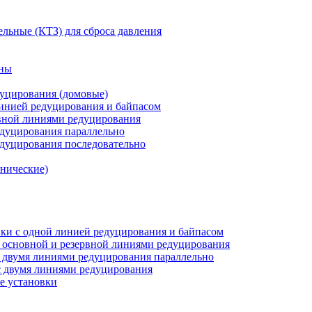
льные (КТЗ) для сброса давления
аны
дуцирования (домовые)
инией редуцирования и байпасом
рвной линиями редуцирования
едуцирования параллельно
едуцирования последовательно
анические)
ки c одной линией редуцирования и байпасом
 основной и резервной линиями редуцирования
 двумя линиями редуцирования параллельно
 двумя линиями редуцирования
е установки