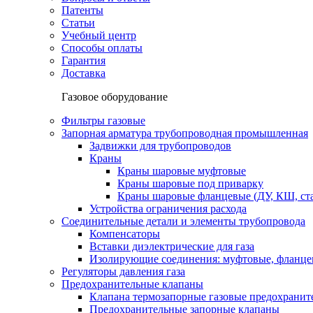
Патенты
Статьи
Учебный центр
Способы оплаты
Гарантия
Доставка
Газовое оборудование
Фильтры газовые
Запорная арматура трубопроводная промышленная
Задвижки для трубопроводов
Краны
Краны шаровые муфтовые
Краны шаровые под приварку
Краны шаровые фланцевые (ДУ, КШ, ст
Устройства ограничения расхода
Соединительные детали и элементы трубопровода
Компенсаторы
Вставки диэлектрические для газа
Изолирующие соединения: муфтовые, фланце
Регуляторы давления газа
Предохранительные клапаны
Клапана термозапорные газовые предохраните
Предохранительные запорные клапаны