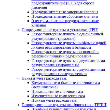
предохранительные (КТЗ) для сброса
давления
Предохранительные запорные клапаны
Предохранительные сбросные клапаны
Электромагнитные предохранительные
клапаны
Газорегуляторные пункты и установки (ГРП)
Газорегуляторные пункты с одной линией
редуцирования (домовые)
Газорегуляторные пункты шкафные с одной
линией редуцирования и байпасом
Газорегуляторные пункты с основной и
резервной линиями редуцирования
Газорегуляторные пункты с двумя линиями
редуцирования параллельно
Газорегуляторные пункты с двумя линиями
редуцирования последовательно
Пункты учета расхода газа
Коммунальные и бытовые счетчики газа
(механические)
Промышленные счетчики газа
Измерительные комплексы газа
Пункты учета расхода газа
Газорегуляторные пункты шкафного типа (ГРПШ)
Шкафные газорегуляторные пункты и