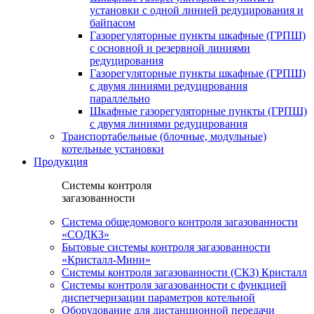
установки c одной линией редуцирования и
байпасом
Газорегуляторные пункты шкафные (ГРПШ)
с основной и резервной линиями
редуцирования
Газорегуляторные пункты шкафные (ГРПШ)
с двумя линиями редуцирования
параллельно
Шкафные газорегуляторные пункты (ГРПШ)
c двумя линиями редуцирования
Транспортабельные (блочные, модульные)
котельные установки
Продукция
Системы контроля
загазованности
Система общедомового контроля загазованности
«СОДКЗ»
Бытовые системы контроля загазованности
«Кристалл-Мини»
Системы контроля загазованности (СКЗ) Кристалл
Системы контроля загазованности с функцией
диспетчеризации параметров котельной
Оборудование для дистанционной передачи