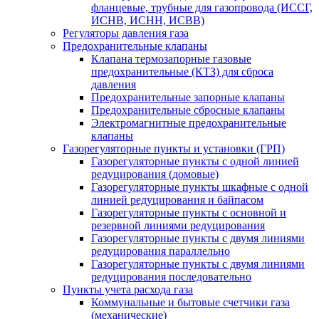
фланцевые, трубные для газопровода (ИССГ,
ИСНВ, ИСНН, ИСВВ)
Регуляторы давления газа
Предохранительные клапаны
Клапана термозапорные газовые
предохранительные (КТЗ) для сброса
давления
Предохранительные запорные клапаны
Предохранительные сбросные клапаны
Электромагнитные предохранительные
клапаны
Газорегуляторные пункты и установки (ГРП)
Газорегуляторные пункты с одной линией
редуцирования (домовые)
Газорегуляторные пункты шкафные с одной
линией редуцирования и байпасом
Газорегуляторные пункты с основной и
резервной линиями редуцирования
Газорегуляторные пункты с двумя линиями
редуцирования параллельно
Газорегуляторные пункты с двумя линиями
редуцирования последовательно
Пункты учета расхода газа
Коммунальные и бытовые счетчики газа
(механические)