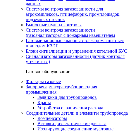
данных
Системы контроля загазованности для
агрокомплексов, птицефабрик, промплощадок,
подземных стоянок
Выносные пульты контроля
Системы контроля загазованности
(газоанализаторы) с пожарным извещателем
Газовые запорные клапаны с электромагнитным
приводом КЗЭГ
Блоки сигнализации и управления котельной БУС
Сигнализаторы загазованности (датчик контроля
утечки газа)
Газовое оборудование
Фильтры газовые
Запорная арматура трубопроводная
промышленная
Задвижки для трубопроводов
Краны
Устройства ограничения расхода
Соединительные детали и элементы трубопровода
Компенсаторы
Вставки диэлектрические для газа
Изолирующие соединения: муфтовые,