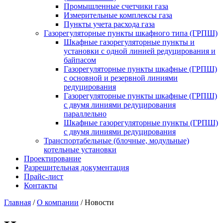
Промышленные счетчики газа
Измерительные комплексы газа
Пункты учета расхода газа
Газорегуляторные пункты шкафного типа (ГРПШ)
Шкафные газорегуляторные пункты и
установки c одной линией редуцирования и
байпасом
Газорегуляторные пункты шкафные (ГРПШ)
с основной и резервной линиями
редуцирования
Газорегуляторные пункты шкафные (ГРПШ)
с двумя линиями редуцирования
параллельно
Шкафные газорегуляторные пункты (ГРПШ)
c двумя линиями редуцирования
Транспортабельные (блочные, модульные)
котельные установки
Проектирование
Разрешительная документация
Прайс-лист
Контакты
Главная
/
О компании
/
Новости