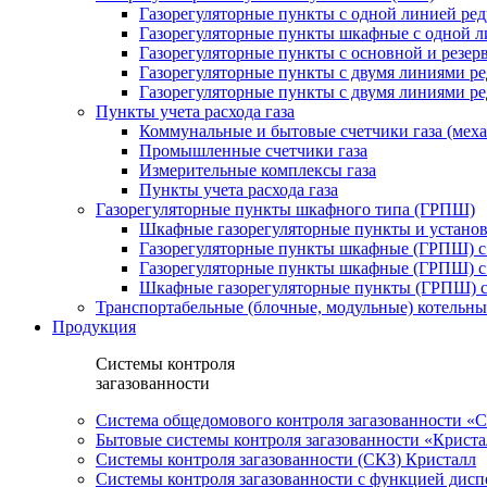
Газорегуляторные пункты с одной линией ре
Газорегуляторные пункты шкафные с одной л
Газорегуляторные пункты с основной и резе
Газорегуляторные пункты с двумя линиями р
Газорегуляторные пункты с двумя линиями р
Пункты учета расхода газа
Коммунальные и бытовые счетчики газа (мех
Промышленные счетчики газа
Измерительные комплексы газа
Пункты учета расхода газа
Газорегуляторные пункты шкафного типа (ГРПШ)
Шкафные газорегуляторные пункты и установ
Газорегуляторные пункты шкафные (ГРПШ) с
Газорегуляторные пункты шкафные (ГРПШ) с
Шкафные газорегуляторные пункты (ГРПШ) c
Транспортабельные (блочные, модульные) котельны
Продукция
Системы контроля
загазованности
Система общедомового контроля загазованности 
Бытовые системы контроля загазованности «Крист
Системы контроля загазованности (СКЗ) Кристалл
Системы контроля загазованности с функцией дисп