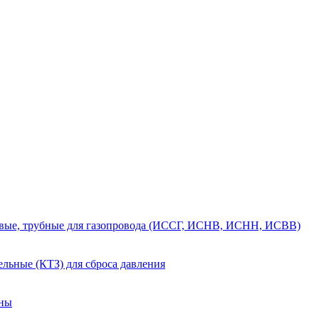
вые, трубные для газопровода (ИССГ, ИСНВ, ИСНН, ИСВВ)
льные (КТЗ) для сброса давления
аны