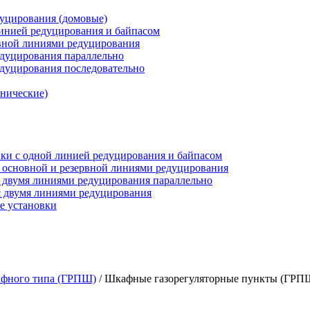
дуцирования (домовые)
инией редуцирования и байпасом
рвной линиями редуцирования
едуцирования параллельно
едуцирования последовательно
анические)
ки c одной линией редуцирования и байпасом
 основной и резервной линиями редуцирования
 двумя линиями редуцирования параллельно
 двумя линиями редуцирования
е установки
афного типа (ГРПШ)
/
Шкафные газорегуляторные пункты (ГРПШ