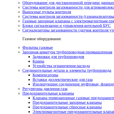
Оборудование для дистанционной передачи данных
Системы контроля загазованности для агрокомплек
Выносные пульты контроля
Системы контроля загазованности (газоанализатор
Газовые запорные клапаны с электромагнитным п
Блоки сигнализации и управления котельной БУС
Сигнализаторы загазованности (датчик контроля уте
Газовое оборудование
Фильтры газовые
Запорная арматура трубопроводная промышленная
Задвижки для трубопроводов
Краны
Устройства ограничения расхода
Соединительные детали и элементы трубопровода
Компенсаторы
Вставки диэлектрические для газа
Изолирующие соединения: муфтовые, фланце
Регуляторы давления газа
Предохранительные клапаны
Клапана термозапорные газовые предохраните
Предохранительные запорные клапаны
Предохранительные сбросные клапаны
Электромагнитные предохранительные клап