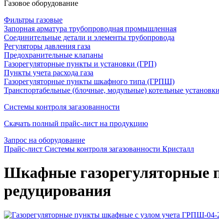
Газовое оборудование
Фильтры газовые
Запорная арматура трубопроводная промышленная
Соединительные детали и элементы трубопровода
Регуляторы давления газа
Предохранительные клапаны
Газорегуляторные пункты и установки (ГРП)
Пункты учета расхода газа
Газорегуляторные пункты шкафного типа (ГРПШ)
Транспортабельные (блочные, модульные) котельные установк
Системы контроля загазованности
Скачать полный прайс-лист на продукцию
Запрос на оборудование
Прайс-лист Системы контроля загазованности Кристалл
Шкафные газорегуляторные п
редуцирования