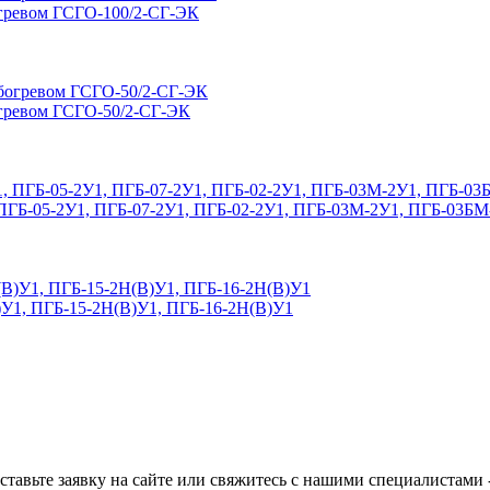
огревом ГСГО-100/2-СГ-ЭК
огревом ГСГО-50/2-СГ-ЭК
, ПГБ-05-2У1, ПГБ-07-2У1, ПГБ-02-2У1, ПГБ-03М-2У1, ПГБ-03Б
)У1, ПГБ-15-2Н(В)У1, ПГБ-16-2Н(В)У1
ставьте заявку на сайте или свяжитесь с нашими специалистами