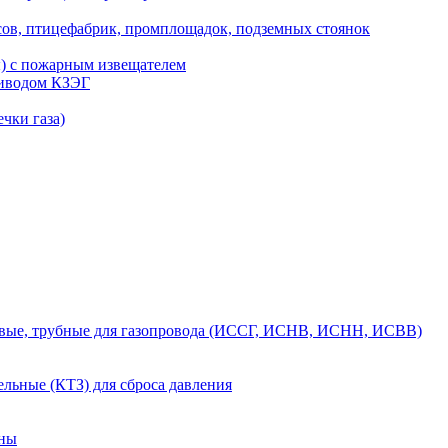
сов, птицефабрик, промплощадок, подземных стоянок
ы) с пожарным извещателем
риводом КЗЭГ
чки газа)
вые, трубные для газопровода (ИССГ, ИСНВ, ИСНН, ИСВВ)
льные (КТЗ) для сброса давления
аны