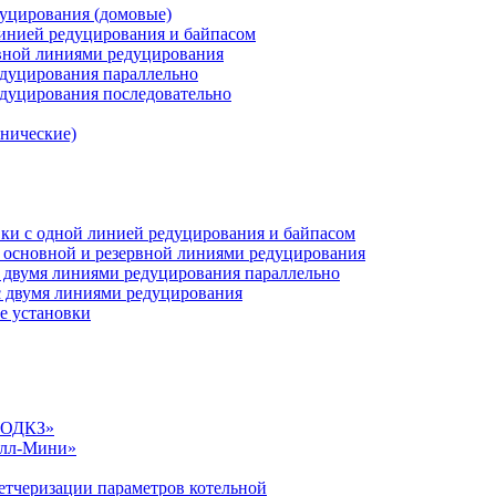
дуцирования (домовые)
инией редуцирования и байпасом
рвной линиями редуцирования
едуцирования параллельно
едуцирования последовательно
анические)
ки c одной линией редуцирования и байпасом
 основной и резервной линиями редуцирования
 двумя линиями редуцирования параллельно
 двумя линиями редуцирования
е установки
«СОДКЗ»
алл-Мини»
етчеризации параметров котельной