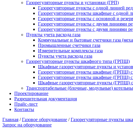
Газорегуляторные пункты и установки (ГРП)
Газорегуляторные пункты с одной линией ре
Газорегуляторные пункты шкафные с одной л
Газорегуляторные пункты с основной и резе
Газорегуляторные пункты с двумя линиями р
Газорегуляторные пункты с двумя линиями р
Пункты учета расхода газа
Коммунальные и бытовые счетчики газа (мех
Промышленные счетчики газа
Измерительные комплексы газа
Пункты учета расхода газа
Газорегуляторные пункты шкафного типа (ГРПШ)
Шкафные газорегуляторные пункты и установ
Газорегуляторные пункты шкафные (ГРПШ) с
Газорегуляторные пункты шкафные (ГРПШ) с
Шкафные газорегуляторные пункты (ГРПШ) c
Транспортабельные (блочные, модульные) котельны
Проектирование
Разрешительная документация
Прайс-лист
Контакты
Главная
/
Газовое оборудование
/
Газорегуляторные пункты шк
Запрос на оборудование