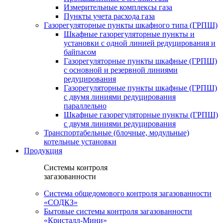
Измерительные комплексы газа
Пункты учета расхода газа
Газорегуляторные пункты шкафного типа (ГРПШ)
Шкафные газорегуляторные пункты и
установки c одной линией редуцирования и
байпасом
Газорегуляторные пункты шкафные (ГРПШ)
с основной и резервной линиями
редуцирования
Газорегуляторные пункты шкафные (ГРПШ)
с двумя линиями редуцирования
параллельно
Шкафные газорегуляторные пункты (ГРПШ)
c двумя линиями редуцирования
Транспортабельные (блочные, модульные)
котельные установки
Продукция
Системы контроля
загазованности
Система общедомового контроля загазованности
«СОДКЗ»
Бытовые системы контроля загазованности
«Кристалл-Мини»