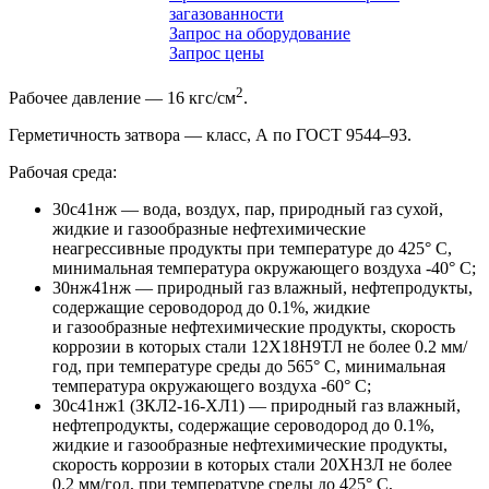
загазованности
Запрос на оборудование
Запрос цены
2
Рабочее давление — 16 кгс/см
.
Герметичность затвора — класс, А по
ГОСТ 9544–93.
Рабочая среда:
30с41нж — вода, воздух, пар, природный газ сухой,
жидкие и газообразные нефтехимические
неагрессивные продукты при температуре до 425° С,
минимальная температура окружающего воздуха -40° С;
30нж41нж — природный газ влажный, нефтепродукты,
содержащие сероводород до 0.1%, жидкие
и газообразные нефтехимические продукты, скорость
коррозии в которых стали 12X18Н9ТЛ не более 0.2 мм/
год, при температуре среды до 565° С, минимальная
температура окружающего воздуха -60° С;
30с41нж1 (
ЗКЛ2-16-ХЛ1
) — природный газ влажный,
нефтепродукты, содержащие сероводород до 0.1%,
жидкие и газообразные нефтехимические продукты,
скорость коррозии в которых стали 20ХН3Л не более
0.2 мм/год, при температуре среды до 425° С,