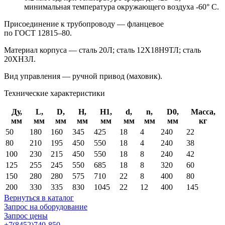
минимальная температура окружающего воздуха -60° С.
Присоединение к трубопроводу — фланцевое
по
ГОСТ 12815–80.
Материал корпуса — сталь 20Л; сталь 12X18Н9ТЛ; сталь
20ХН3Л.
Вид управления — ручной привод (маховик).
Технические характеристики
Ду,
L,
D,
H,
H1,
d,
n,
D0,
Масса,
мм
мм
мм
мм
мм
мм
мм
мм
кг
50
180
160
345
425
18
4
240
22
80
210
195
450
550
18
4
240
38
100
230
215
450
550
18
8
240
42
125
255
245
550
685
18
8
320
60
150
280
280
575
710
22
8
400
80
200
330
335
830
1045
22
12
400
145
Вернуться в каталог
Запрос на оборудование
Запрос цены
+7(8452)740-850