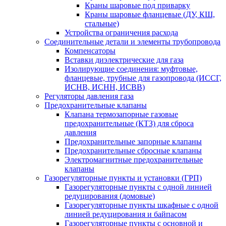
Краны шаровые под приварку
Краны шаровые фланцевые (ДУ, КШ,
стальные)
Устройства ограничения расхода
Соединительные детали и элементы трубопровода
Компенсаторы
Вставки диэлектрические для газа
Изолирующие соединения: муфтовые,
фланцевые, трубные для газопровода (ИССГ,
ИСНВ, ИСНН, ИСВВ)
Регуляторы давления газа
Предохранительные клапаны
Клапана термозапорные газовые
предохранительные (КТЗ) для сброса
давления
Предохранительные запорные клапаны
Предохранительные сбросные клапаны
Электромагнитные предохранительные
клапаны
Газорегуляторные пункты и установки (ГРП)
Газорегуляторные пункты с одной линией
редуцирования (домовые)
Газорегуляторные пункты шкафные с одной
линией редуцирования и байпасом
Газорегуляторные пункты с основной и