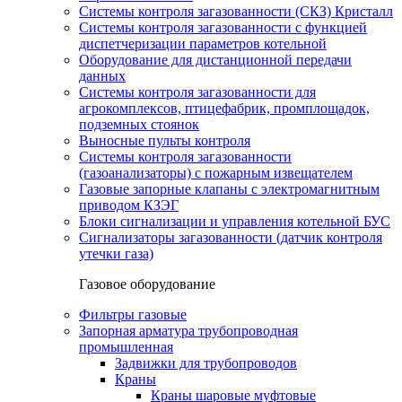
Системы контроля загазованности (СКЗ) Кристалл
Системы контроля загазованности с функцией
диспетчеризации параметров котельной
Оборудование для дистанционной передачи
данных
Системы контроля загазованности для
агрокомплексов, птицефабрик, промплощадок,
подземных стоянок
Выносные пульты контроля
Системы контроля загазованности
(газоанализаторы) с пожарным извещателем
Газовые запорные клапаны с электромагнитным
приводом КЗЭГ
Блоки сигнализации и управления котельной БУС
Сигнализаторы загазованности (датчик контроля
утечки газа)
Газовое оборудование
Фильтры газовые
Запорная арматура трубопроводная
промышленная
Задвижки для трубопроводов
Краны
Краны шаровые муфтовые