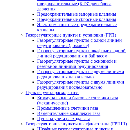
предохранительные (КТЗ) для сброса
давления
Предохранительные запорные клапаны
Предохранительные сбросные клапаны
Электромагнитные предохранительные
клапаны
Газорегуляторные пункты и установки (ГРП)
Газорегуляторные пункты с одной линией
редуцирования (домовые)
Газорегуляторные пункты шкафные с одной
линией редуцирования и байпасом
Газорегуляторные пункты с основной и
резервной линиями редуцирования
Газорегуляторные пункты с двумя линиями
редуцирования параллельно
Газорегуляторные пункты с двумя линиями
редуцирования последовательно
Пункты учета расхода газа
Коммунальные и бытовые счетчики газа
(механические)
Промышленные счетчики газа
Измерительные комплексы газа
Пункты учета расхода газа
Газорегуляторные пункты шкафного типа (ГРПШ)
Шкафные газорегуляторные пункты и