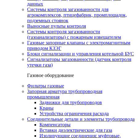
данных
Системы контроля загазованности для
агрокомплексов, птицефабрик, промплощадок,
подземных стоянок
Выносные пульты контроля
Системы контроля загазованности
(газоанализаторы) с пожарным извещателем
Газовые запорные клапаны с электромагнитным
приводом КЗЭГ
Блоки сигнализации и управления котельной БУС
Сигнализаторы загазованности (датчик контроля
утечки газа)
Газовое оборудование
Фильтры газовые
Запорная арматура трубопроводная
промышленная
Задвижки для трубопроводов
Краны
Устройства ограничения расхода
Соединительные детали и элементы трубопровода
Компенсаторы
Вставки диэлектрические для газа
Изолирующие соединения: муфтовые,