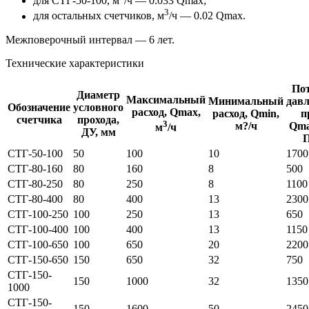
для
СТГ-50-100
, м
/ч — 0.033 Qmax;
3
для остальных счетчиков, м
/ч — 0.02 Qmax.
Межповерочный интервал — 6 лет.
Технические характеристики
По
Диаметр
Максимальный
Минимальный
дав
Обозначение
условного
расход, Qmax,
расход, Qmin,
п
счетчика
прохода,
3
м?/ч
Qma
м
/ч
ДУ, мм
СТГ-50-100
50
100
10
1700
СТГ-80-160
80
160
8
500
СТГ-80-250
80
250
8
1100
СТГ-80-400
80
400
13
2300
СТГ-100-250
100
250
13
650
СТГ-100-400
100
400
13
1150
СТГ-100-650
100
650
20
2200
СТГ-150-650
150
650
32
750
СТГ-150-
150
1000
32
1350
1000
СТГ-150-
150
1600
50
2450