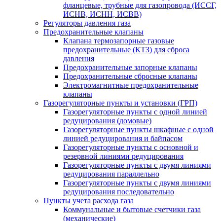
фланцевые, трубные для газопровода (ИССГ,
ИСНВ, ИСНН, ИСВВ)
Регуляторы давления газа
Предохранительные клапаны
Клапана термозапорные газовые
предохранительные (КТЗ) для сброса
давления
Предохранительные запорные клапаны
Предохранительные сбросные клапаны
Электромагнитные предохранительные
клапаны
Газорегуляторные пункты и установки (ГРП)
Газорегуляторные пункты с одной линией
редуцирования (домовые)
Газорегуляторные пункты шкафные с одной
линией редуцирования и байпасом
Газорегуляторные пункты с основной и
резервной линиями редуцирования
Газорегуляторные пункты с двумя линиями
редуцирования параллельно
Газорегуляторные пункты с двумя линиями
редуцирования последовательно
Пункты учета расхода газа
Коммунальные и бытовые счетчики газа
(механические)