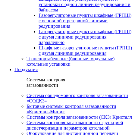
установки c одной линией редуцирования и
байпасом
Газорегуляторные пункты шкафные (ГРПШ)
с основной и резервной линиями
редуцирования
Газорегуляторные пункты шкафные (ГРПШ)
с двумя линиями редуцирования
параллельно
Шкафные газорегуляторные пункты (ГРПШ)
c двумя линиями редуцирования
Транспортабельные (блочные, модульные)
котельные установки
Продукция
Системы контроля
загазованности
Система общедомового контроля загазованности
«СОДКЗ»
Бытовые системы контроля загазованности
«Кристалл-Мини»
Системы контроля загазованности (СКЗ) Кристалл
Системы контроля загазованности с функцией
диспетчеризации параметров котельной
Оборудование для дистанционной передачи