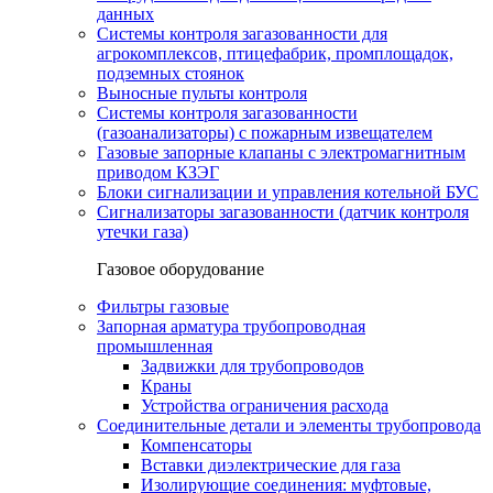
данных
Системы контроля загазованности для
агрокомплексов, птицефабрик, промплощадок,
подземных стоянок
Выносные пульты контроля
Системы контроля загазованности
(газоанализаторы) с пожарным извещателем
Газовые запорные клапаны с электромагнитным
приводом КЗЭГ
Блоки сигнализации и управления котельной БУС
Сигнализаторы загазованности (датчик контроля
утечки газа)
Газовое оборудование
Фильтры газовые
Запорная арматура трубопроводная
промышленная
Задвижки для трубопроводов
Краны
Устройства ограничения расхода
Соединительные детали и элементы трубопровода
Компенсаторы
Вставки диэлектрические для газа
Изолирующие соединения: муфтовые,