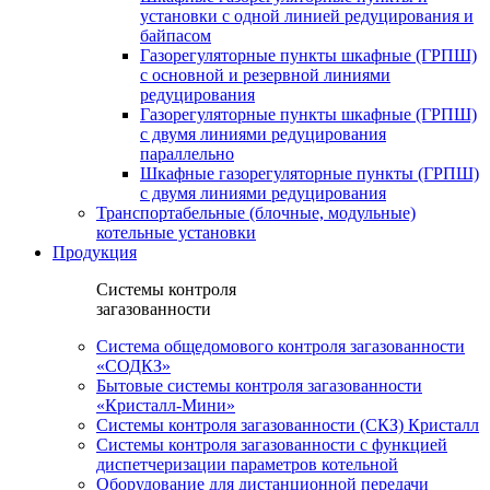
установки c одной линией редуцирования и
байпасом
Газорегуляторные пункты шкафные (ГРПШ)
с основной и резервной линиями
редуцирования
Газорегуляторные пункты шкафные (ГРПШ)
с двумя линиями редуцирования
параллельно
Шкафные газорегуляторные пункты (ГРПШ)
c двумя линиями редуцирования
Транспортабельные (блочные, модульные)
котельные установки
Продукция
Системы контроля
загазованности
Система общедомового контроля загазованности
«СОДКЗ»
Бытовые системы контроля загазованности
«Кристалл-Мини»
Системы контроля загазованности (СКЗ) Кристалл
Системы контроля загазованности с функцией
диспетчеризации параметров котельной
Оборудование для дистанционной передачи