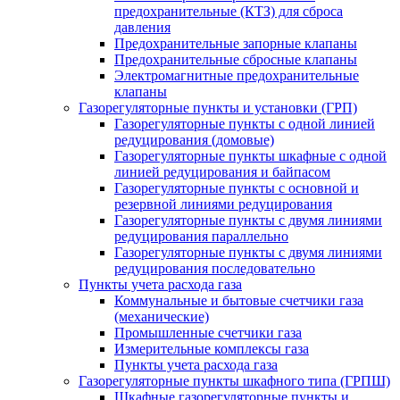
предохранительные (КТЗ) для сброса
давления
Предохранительные запорные клапаны
Предохранительные сбросные клапаны
Электромагнитные предохранительные
клапаны
Газорегуляторные пункты и установки (ГРП)
Газорегуляторные пункты с одной линией
редуцирования (домовые)
Газорегуляторные пункты шкафные с одной
линией редуцирования и байпасом
Газорегуляторные пункты с основной и
резервной линиями редуцирования
Газорегуляторные пункты с двумя линиями
редуцирования параллельно
Газорегуляторные пункты с двумя линиями
редуцирования последовательно
Пункты учета расхода газа
Коммунальные и бытовые счетчики газа
(механические)
Промышленные счетчики газа
Измерительные комплексы газа
Пункты учета расхода газа
Газорегуляторные пункты шкафного типа (ГРПШ)
Шкафные газорегуляторные пункты и