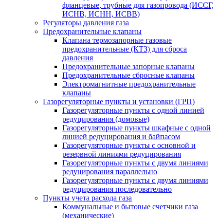
фланцевые, трубные для газопровода (ИССГ,
ИСНВ, ИСНН, ИСВВ)
Регуляторы давления газа
Предохранительные клапаны
Клапана термозапорные газовые
предохранительные (КТЗ) для сброса
давления
Предохранительные запорные клапаны
Предохранительные сбросные клапаны
Электромагнитные предохранительные
клапаны
Газорегуляторные пункты и установки (ГРП)
Газорегуляторные пункты с одной линией
редуцирования (домовые)
Газорегуляторные пункты шкафные с одной
линией редуцирования и байпасом
Газорегуляторные пункты с основной и
резервной линиями редуцирования
Газорегуляторные пункты с двумя линиями
редуцирования параллельно
Газорегуляторные пункты с двумя линиями
редуцирования последовательно
Пункты учета расхода газа
Коммунальные и бытовые счетчики газа
(механические)