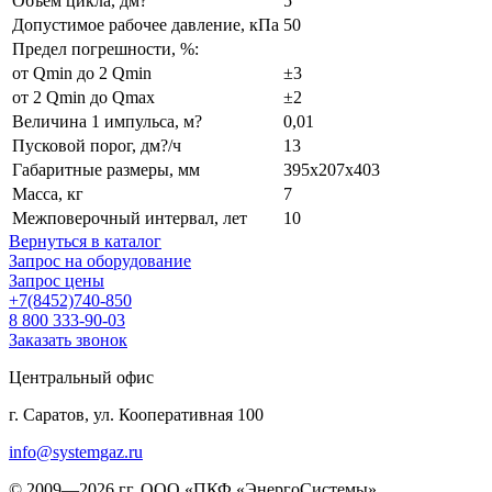
Объем цикла, дм?
5
Допустимое рабочее давление, кПа
50
Предел погрешности, %:
от Qmin до 2 Qmin
±3
от 2 Qmin до Qmax
±2
Величина 1 импульса, м?
0,01
Пусковой порог, дм?/ч
13
Габаритные размеры, мм
395x207x403
Масса, кг
7
Межповерочный интервал, лет
10
Вернуться в каталог
Запрос на оборудование
Запрос цены
+7(8452)740-850
8 800 333-90-03
Заказать звонок
Центральный офис
г. Саратов, ул. Кооперативная 100
info@systemgaz.ru
©
2009—2026 гг.
ООО «ПКФ «ЭнергоСистемы»
.