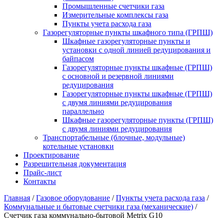
Промышленные счетчики газа
Измерительные комплексы газа
Пункты учета расхода газа
Газорегуляторные пункты шкафного типа (ГРПШ)
Шкафные газорегуляторные пункты и
установки c одной линией редуцирования и
байпасом
Газорегуляторные пункты шкафные (ГРПШ)
с основной и резервной линиями
редуцирования
Газорегуляторные пункты шкафные (ГРПШ)
с двумя линиями редуцирования
параллельно
Шкафные газорегуляторные пункты (ГРПШ)
c двумя линиями редуцирования
Транспортабельные (блочные, модульные)
котельные установки
Проектирование
Разрешительная документация
Прайс-лист
Контакты
Главная
/
Газовое оборудование
/
Пункты учета расхода газа
/
Коммунальные и бытовые счетчики газа (механические)
/
Счетчик газа коммунально-бытовой Metrix G10