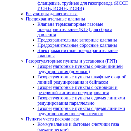
фланцевые, трубные для газопровода (ИССГ,
ИСНВ, ИСНН, ИСВВ)
Регуляторы давления газа
Предохранительные клапаны
Клапана термозапорные газовые
предохранительные (КТЗ) для сброса
давления
Предохранительные запорные клапаны
Предохранительные сбросные клапаны
Электромагнитные предохранительные
клапаны
Газорегуляторные пункты и установки (ГРП)
Газорегуляторные пункты с одной линией
редуцирования (домовые)
Газорегуляторные пункты шкафные с одной
линией редуцирования и байпасом
Газорегуляторные пункты с основной и
резервной линиями редуцирования
Газорегуляторные пункты с двумя линиями
редуцирования параллельно
Газорегуляторные пункты с двумя линиями
редуцирования последовательно
Пункты учета расхода газа
Коммунальные и бытовые счетчики газа
(механические)