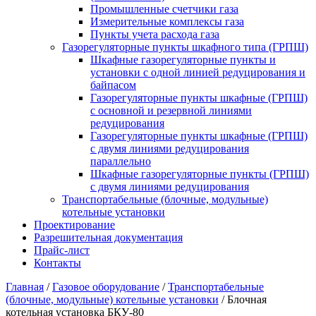
Промышленные счетчики газа
Измерительные комплексы газа
Пункты учета расхода газа
Газорегуляторные пункты шкафного типа (ГРПШ)
Шкафные газорегуляторные пункты и
установки c одной линией редуцирования и
байпасом
Газорегуляторные пункты шкафные (ГРПШ)
с основной и резервной линиями
редуцирования
Газорегуляторные пункты шкафные (ГРПШ)
с двумя линиями редуцирования
параллельно
Шкафные газорегуляторные пункты (ГРПШ)
c двумя линиями редуцирования
Транспортабельные (блочные, модульные)
котельные установки
Проектирование
Разрешительная документация
Прайс-лист
Контакты
Главная
/
Газовое оборудование
/
Транспортабельные
(блочные, модульные) котельные установки
/
Блочная
котельная установка БКУ-80