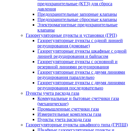
предохранительные (КТЗ) для сброса
давления
Предохранительные запорные клапаны
Предохранительные сбросные клапаны
Электромагнитные предохранительные
клапаны
Газорегуляторные пункты и установки (ГРП)
Газорегуляторные пункты с одной линией
редуцирования (домовые)
Газорегуляторные пункты шкафные с одной
линией редуцирования и байпасом
Газорегуляторные пункты с основной и
резервной линиями редуцирования
Газорегуляторные пункты с двумя линиями
редуцирования параллельно
Газорегуляторные пункты с двумя линиями
редуцирования последовательно
Пункты учета расхода газа
Коммунальные и бытовые счетчики газа
(механические)
Промышленные счетчики газа
Измерительные комплексы газа
Пункты учета расхода газа
Газорегуляторные пункты шкафного типа (ГРПШ)
Шкафные газорегуляторные пункты и