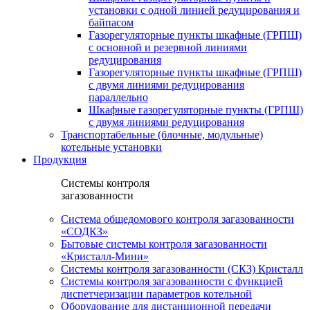
установки c одной линией редуцирования и
байпасом
Газорегуляторные пункты шкафные (ГРПШ)
с основной и резервной линиями
редуцирования
Газорегуляторные пункты шкафные (ГРПШ)
с двумя линиями редуцирования
параллельно
Шкафные газорегуляторные пункты (ГРПШ)
c двумя линиями редуцирования
Транспортабельные (блочные, модульные)
котельные установки
Продукция
Системы контроля
загазованности
Система общедомового контроля загазованности
«СОДКЗ»
Бытовые системы контроля загазованности
«Кристалл-Мини»
Системы контроля загазованности (СКЗ) Кристалл
Системы контроля загазованности с функцией
диспетчеризации параметров котельной
Оборудование для дистанционной передачи