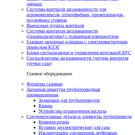
данных
Системы контроля загазованности для
агрокомплексов, птицефабрик, промплощадок,
подземных стоянок
Выносные пульты контроля
Системы контроля загазованности
(газоанализаторы) с пожарным извещателем
Газовые запорные клапаны с электромагнитным
приводом КЗЭГ
Блоки сигнализации и управления котельной БУС
Сигнализаторы загазованности (датчик контроля
утечки газа)
Газовое оборудование
Фильтры газовые
Запорная арматура трубопроводная
промышленная
Задвижки для трубопроводов
Краны
Устройства ограничения расхода
Соединительные детали и элементы трубопровода
Компенсаторы
Вставки диэлектрические для газа
Изолирующие соединения: муфтовые,