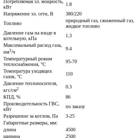
Потребляемая эл. мощность,
1.8
кВт
Напряжение эл. сети, В
380/220
природный газ, сжиженный газ,
Топливо
жидкое топливо
Давление газа на входе в
1.3
котельную, кПа
Максимальный расход газа,
9.4
3
нм
/ч
Температурный режим
95-70
теплоснабжения, °С
Температура уходящих
110
газов, °С
Давление теплоносителя,
0.3
2
кгс/см
КПД, %
86
Производительность ГВС,
по заказу
кВт
Разрешение за котлом, Па
3-25
Габаритные размеры, мм:
длина
4500
ширина
2500