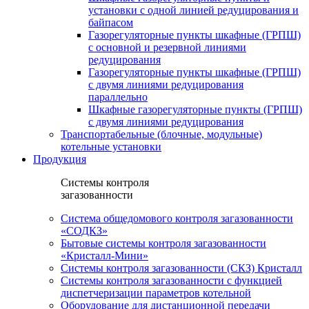
установки c одной линией редуцирования и
байпасом
Газорегуляторные пункты шкафные (ГРПШ)
с основной и резервной линиями
редуцирования
Газорегуляторные пункты шкафные (ГРПШ)
с двумя линиями редуцирования
параллельно
Шкафные газорегуляторные пункты (ГРПШ)
c двумя линиями редуцирования
Транспортабельные (блочные, модульные)
котельные установки
Продукция
Системы контроля
загазованности
Система общедомового контроля загазованности
«СОДКЗ»
Бытовые системы контроля загазованности
«Кристалл-Мини»
Системы контроля загазованности (СКЗ) Кристалл
Системы контроля загазованности с функцией
диспетчеризации параметров котельной
Оборудование для дистанционной передачи