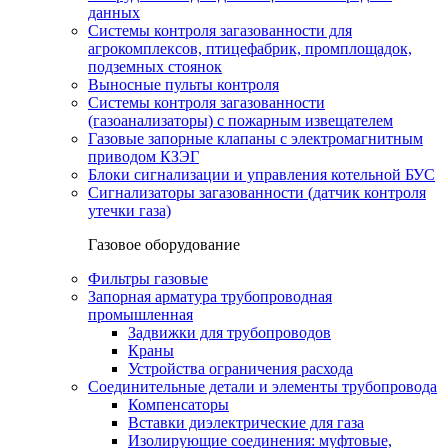
данных
Системы контроля загазованности для
агрокомплексов, птицефабрик, промплощадок,
подземных стоянок
Выносные пульты контроля
Системы контроля загазованности
(газоанализаторы) с пожарным извещателем
Газовые запорные клапаны с электромагнитным
приводом КЗЭГ
Блоки сигнализации и управления котельной БУС
Сигнализаторы загазованности (датчик контроля
утечки газа)
Газовое оборудование
Фильтры газовые
Запорная арматура трубопроводная
промышленная
Задвижки для трубопроводов
Краны
Устройства ограничения расхода
Соединительные детали и элементы трубопровода
Компенсаторы
Вставки диэлектрические для газа
Изолирующие соединения: муфтовые,