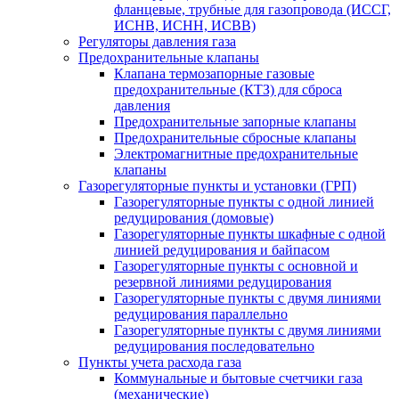
фланцевые, трубные для газопровода (ИССГ,
ИСНВ, ИСНН, ИСВВ)
Регуляторы давления газа
Предохранительные клапаны
Клапана термозапорные газовые
предохранительные (КТЗ) для сброса
давления
Предохранительные запорные клапаны
Предохранительные сбросные клапаны
Электромагнитные предохранительные
клапаны
Газорегуляторные пункты и установки (ГРП)
Газорегуляторные пункты с одной линией
редуцирования (домовые)
Газорегуляторные пункты шкафные с одной
линией редуцирования и байпасом
Газорегуляторные пункты с основной и
резервной линиями редуцирования
Газорегуляторные пункты с двумя линиями
редуцирования параллельно
Газорегуляторные пункты с двумя линиями
редуцирования последовательно
Пункты учета расхода газа
Коммунальные и бытовые счетчики газа
(механические)