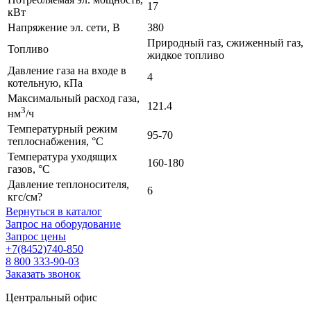
17
кВт
Напряжение эл. сети, В
380
Природный газ, сжиженный газ,
Топливо
жидкое топливо
Давление газа на входе в
4
котельную, кПа
Максимальный расход газа,
121.4
3
нм
/ч
Температурный режим
95-70
теплоснабжения, °С
Температура уходящих
160-180
газов, °С
Давление теплоносителя,
6
кгс/см?
Вернуться в каталог
Запрос на оборудование
Запрос цены
+7(8452)740-850
8 800 333-90-03
Заказать звонок
Центральный офис