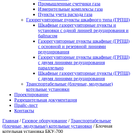
Промышленные счетчики газа
Измерительные комплексы газа
Пункты учета расхода газа
Газорегуляторные пункты шкафного типа (ГРПШ)
Шкафные газорегуляторные пункты и
установки c одной линией редуцирования и
байпасом
Газорегуляторные пункты шкафные (ГРПШ)
с основной и резервной линиями
редуцирования
Газорегуляторные пункты шкафные (ГРПШ)
с двумя линиями редуцирования
параллельно
Шкафные газорегуляторные пункты (ГРПШ)
c двумя линиями редуцирования
Транспортабельные (блочные, модульные)
котельные установки
Проектирование
Разрешительная документация
Прайс-лист
Контакты
Главная
/
Газовое оборудование
/
Транспортабельные
(блочные, модульные) котельные установки
/
Блочная
котельная установка БКУ-700