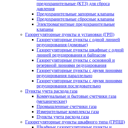
предохранительные (КТЗ) для сброса
давления
Предохранительные запорные клапаны
Предохранительные сбросные клапаны
Электромагнитные предохранительные
клапаны
Газорегуляторные пункты и установки (ГРП)
Газорегуляторные пункты с одной линией
редуцирования (домовые)
Газорегуляторные пункты шкафные с одной
линией редуцирования и байпасом
Газорегуляторные пункты с основной и
резервной линиями редуцирования
Газорегуляторные пункты с двумя линиями
редуцирования параллельно
Газорегуляторные пункты с двумя линиями
редуцирования последовательно
Пункты учета расхода газа
Коммунальные и бытовые счетчики газа
(механические)
Промышленные счетчики газа
Измерительные комплексы газа
Пункты учета расхода газа
Газорегуляторные пункты шкафного типа (ГРПШ)
Шкафные газорегуляторные пункты и