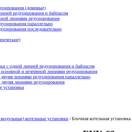
дуцирования (домовые)
инией редуцирования и байпасом
рвной линиями редуцирования
едуцирования параллельно
едуцирования последовательно
анические)
ки c одной линией редуцирования и байпасом
 основной и резервной линиями редуцирования
 двумя линиями редуцирования параллельно
 двумя линиями редуцирования
е установки
 модульные) котельные установки
/
Блочная котельная установка