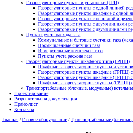
Газорегуляторные пункты и установки (ГРП)
Газорегуляторные пункты с одной линией ре
Газорегуляторные пункты шкафные с одной л
Газорегуляторные пункты с основной и резе
Газорегуляторные пункты с двумя линиями р
Газорегуляторные пункты с двумя линиями р
Пункты учета расхода газа
Коммунальные и бытовые счетчики газа (мех
Промышленные счетчики газа
Измерительные комплексы газа
Пункты учета расхода газа
Газорегуляторные пункты шкафного типа (ГРПШ)
Шкафные газорегуляторные пункты и установ
Газорегуляторные пункты шкафные (ГРПШ) с
Газорегуляторные пункты шкафные (ГРПШ) с
Шкафные газорегуляторные пункты (ГРПШ) c
Транспортабельные (блочные, модульные) котельны
Проектирование
Разрешительная документация
Прайс-лист
Контакты
Главная
/
Газовое оборудование
/
Транспортабельные (блочные,