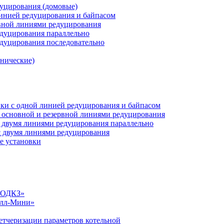
дуцирования (домовые)
инией редуцирования и байпасом
рвной линиями редуцирования
едуцирования параллельно
едуцирования последовательно
анические)
ки c одной линией редуцирования и байпасом
 основной и резервной линиями редуцирования
 двумя линиями редуцирования параллельно
 двумя линиями редуцирования
е установки
«СОДКЗ»
алл-Мини»
етчеризации параметров котельной