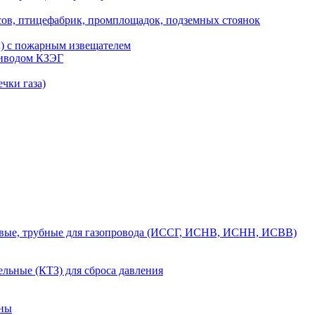
сов, птицефабрик, промплощадок, подземных стоянок
ы) с пожарным извещателем
риводом КЗЭГ
чки газа)
вые, трубные для газопровода (ИССГ, ИСНВ, ИСНН, ИСВВ)
льные (КТЗ) для сброса давления
аны