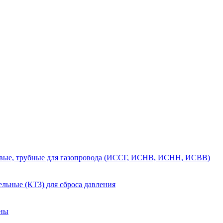
вые, трубные для газопровода (ИССГ, ИСНВ, ИСНН, ИСВВ)
льные (КТЗ) для сброса давления
аны