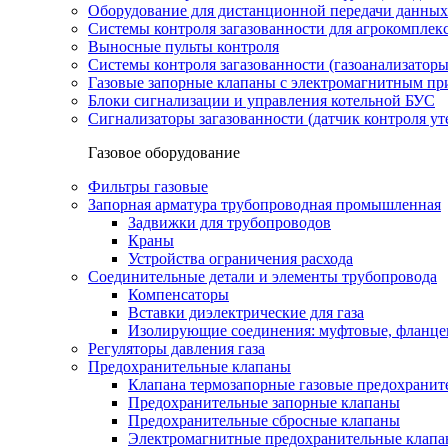
Оборудование для дистанционной передачи данных
Системы контроля загазованности для агрокомплек
Выносные пульты контроля
Системы контроля загазованности (газоанализатор
Газовые запорные клапаны с электромагнитным п
Блоки сигнализации и управления котельной БУС
Сигнализаторы загазованности (датчик контроля уте
Газовое оборудование
Фильтры газовые
Запорная арматура трубопроводная промышленная
Задвижки для трубопроводов
Краны
Устройства ограничения расхода
Соединительные детали и элементы трубопровода
Компенсаторы
Вставки диэлектрические для газа
Изолирующие соединения: муфтовые, фланце
Регуляторы давления газа
Предохранительные клапаны
Клапана термозапорные газовые предохраните
Предохранительные запорные клапаны
Предохранительные сбросные клапаны
Электромагнитные предохранительные клап