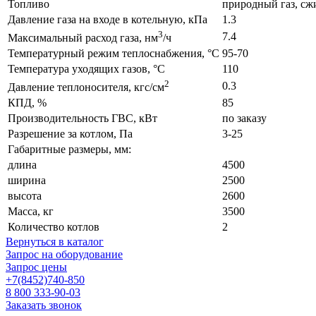
Топливо
природный газ, сж
Давление газа на входе в котельную, кПа
1.3
3
7.4
Максимальный расход газа, нм
/ч
Температурный режим теплоснабжения, °С
95-70
Температура уходящих газов, °С
110
2
0.3
Давление теплоносителя, кгс/см
КПД, %
85
Производительность ГВС, кВт
по заказу
Разрешение за котлом, Па
3-25
Габаритные размеры, мм:
длина
4500
ширина
2500
высота
2600
Масса, кг
3500
Количество котлов
2
Вернуться в каталог
Запрос на оборудование
Запрос цены
+7(8452)740-850
8 800 333-90-03
Заказать звонок