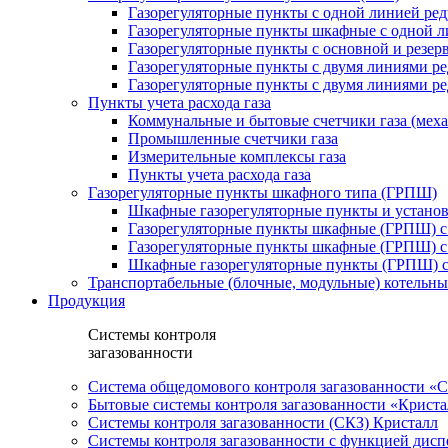
Газорегуляторные пункты с одной линией ре
Газорегуляторные пункты шкафные с одной л
Газорегуляторные пункты с основной и резе
Газорегуляторные пункты с двумя линиями р
Газорегуляторные пункты с двумя линиями р
Пункты учета расхода газа
Коммунальные и бытовые счетчики газа (мех
Промышленные счетчики газа
Измерительные комплексы газа
Пункты учета расхода газа
Газорегуляторные пункты шкафного типа (ГРПШ)
Шкафные газорегуляторные пункты и установ
Газорегуляторные пункты шкафные (ГРПШ) с
Газорегуляторные пункты шкафные (ГРПШ) с
Шкафные газорегуляторные пункты (ГРПШ) c
Транспортабельные (блочные, модульные) котельны
Продукция
Системы контроля
загазованности
Система общедомового контроля загазованности 
Бытовые системы контроля загазованности «Крист
Системы контроля загазованности (СКЗ) Кристалл
Системы контроля загазованности с функцией дисп