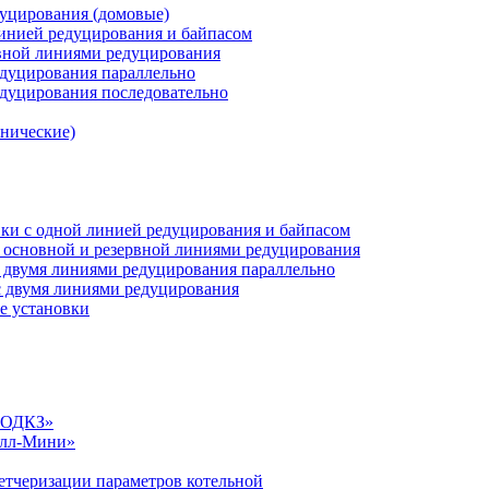
дуцирования (домовые)
инией редуцирования и байпасом
рвной линиями редуцирования
едуцирования параллельно
едуцирования последовательно
анические)
ки c одной линией редуцирования и байпасом
 основной и резервной линиями редуцирования
 двумя линиями редуцирования параллельно
 двумя линиями редуцирования
е установки
«СОДКЗ»
алл-Мини»
етчеризации параметров котельной