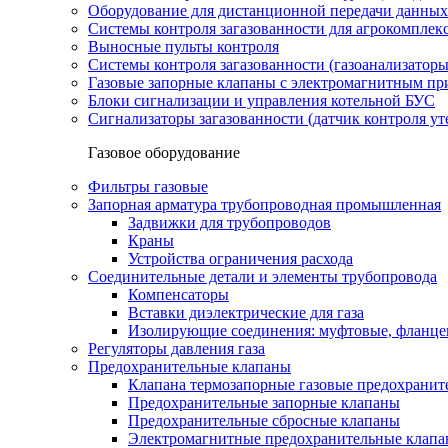
Оборудование для дистанционной передачи данных
Системы контроля загазованности для агрокомплек
Выносные пульты контроля
Системы контроля загазованности (газоанализатор
Газовые запорные клапаны с электромагнитным п
Блоки сигнализации и управления котельной БУС
Сигнализаторы загазованности (датчик контроля уте
Газовое оборудование
Фильтры газовые
Запорная арматура трубопроводная промышленная
Задвижки для трубопроводов
Краны
Устройства ограничения расхода
Соединительные детали и элементы трубопровода
Компенсаторы
Вставки диэлектрические для газа
Изолирующие соединения: муфтовые, фланце
Регуляторы давления газа
Предохранительные клапаны
Клапана термозапорные газовые предохраните
Предохранительные запорные клапаны
Предохранительные сбросные клапаны
Электромагнитные предохранительные клап