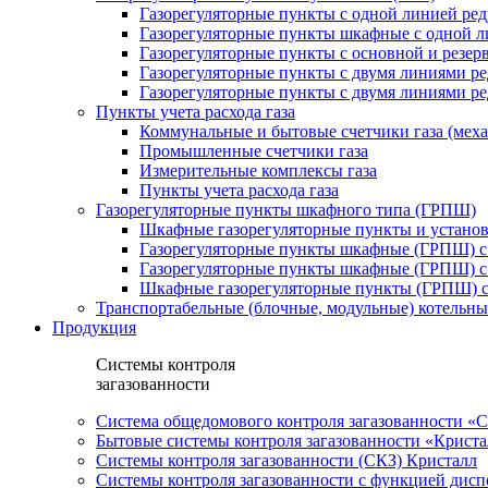
Газорегуляторные пункты с одной линией ре
Газорегуляторные пункты шкафные с одной л
Газорегуляторные пункты с основной и резе
Газорегуляторные пункты с двумя линиями р
Газорегуляторные пункты с двумя линиями р
Пункты учета расхода газа
Коммунальные и бытовые счетчики газа (мех
Промышленные счетчики газа
Измерительные комплексы газа
Пункты учета расхода газа
Газорегуляторные пункты шкафного типа (ГРПШ)
Шкафные газорегуляторные пункты и установ
Газорегуляторные пункты шкафные (ГРПШ) с
Газорегуляторные пункты шкафные (ГРПШ) с
Шкафные газорегуляторные пункты (ГРПШ) c
Транспортабельные (блочные, модульные) котельны
Продукция
Системы контроля
загазованности
Система общедомового контроля загазованности 
Бытовые системы контроля загазованности «Крист
Системы контроля загазованности (СКЗ) Кристалл
Системы контроля загазованности с функцией дисп