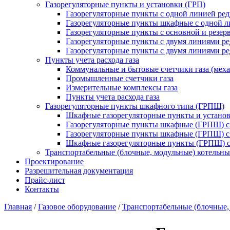
Газорегуляторные пункты и установки (ГРП)
Газорегуляторные пункты с одной линией ре
Газорегуляторные пункты шкафные с одной л
Газорегуляторные пункты с основной и резе
Газорегуляторные пункты с двумя линиями р
Газорегуляторные пункты с двумя линиями р
Пункты учета расхода газа
Коммунальные и бытовые счетчики газа (мех
Промышленные счетчики газа
Измерительные комплексы газа
Пункты учета расхода газа
Газорегуляторные пункты шкафного типа (ГРПШ)
Шкафные газорегуляторные пункты и установ
Газорегуляторные пункты шкафные (ГРПШ) с
Газорегуляторные пункты шкафные (ГРПШ) с
Шкафные газорегуляторные пункты (ГРПШ) c
Транспортабельные (блочные, модульные) котельны
Проектирование
Разрешительная документация
Прайс-лист
Контакты
Главная
/
Газовое оборудование
/
Транспортабельные (блочные,