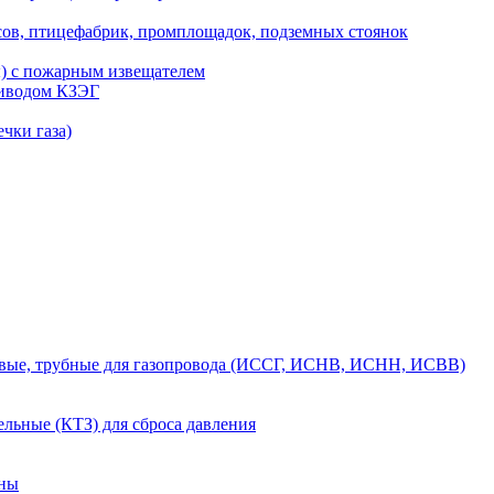
сов, птицефабрик, промплощадок, подземных стоянок
ы) с пожарным извещателем
риводом КЗЭГ
чки газа)
вые, трубные для газопровода (ИССГ, ИСНВ, ИСНН, ИСВВ)
льные (КТЗ) для сброса давления
аны