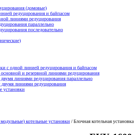
дуцирования (домовые)
инией редуцирования и байпасом
рвной линиями редуцирования
едуцирования параллельно
едуцирования последовательно
анические)
ки c одной линией редуцирования и байпасом
 основной и резервной линиями редуцирования
 двумя линиями редуцирования параллельно
 двумя линиями редуцирования
е установки
 модульные) котельные установки
/
Блочная котельная установка