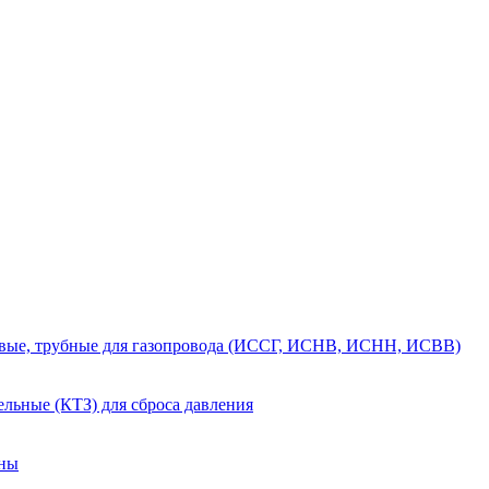
вые, трубные для газопровода (ИССГ, ИСНВ, ИСНН, ИСВВ)
льные (КТЗ) для сброса давления
аны