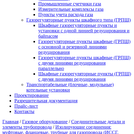
Промышленные счетчики газа
Измерительные комплексы газа
Пункты учета расхода газа
Газорегуляторные пункты шкафного типа (ГРПШ)
Шкафные газорегуляторные пункты и
установки c одной линией редуцирования и
байпасом
Газорегуляторные пункты шкафные (ГРПШ)
с основной и резервной линиями
редуцирования
Газорегуляторные пункты шкафные (ГРПШ)
с двумя линиями редуцирования
параллельно
Шкафные газорегуляторные пункты (ГРПШ)
c двумя линиями редуцирования
Транспортабельные (блочные, модульные)
котельные установки
Проектирование
Разрешительная документация
Прайс-лист
Контакты
Главная
/
Газовое оборудование
/
Соединительные детали и
элементы трубопровода
/
Изолирующие соединения:
муфтовые, фланцевые, трубные для газопровода (ИССГ,