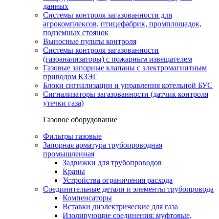
данных
Системы контроля загазованности для
агрокомплексов, птицефабрик, промплощадок,
подземных стоянок
Выносные пульты контроля
Системы контроля загазованности
(газоанализаторы) с пожарным извещателем
Газовые запорные клапаны с электромагнитным
приводом КЗЭГ
Блоки сигнализации и управления котельной БУС
Сигнализаторы загазованности (датчик контроля
утечки газа)
Газовое оборудование
Фильтры газовые
Запорная арматура трубопроводная
промышленная
Задвижки для трубопроводов
Краны
Устройства ограничения расхода
Соединительные детали и элементы трубопровода
Компенсаторы
Вставки диэлектрические для газа
Изолирующие соединения: муфтовые,