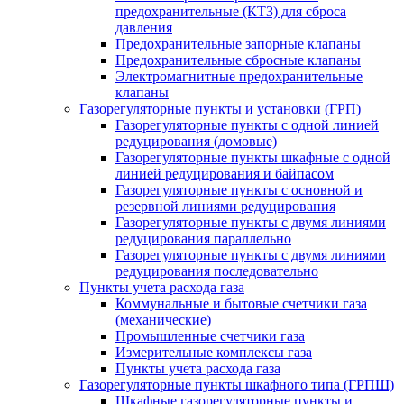
предохранительные (КТЗ) для сброса
давления
Предохранительные запорные клапаны
Предохранительные сбросные клапаны
Электромагнитные предохранительные
клапаны
Газорегуляторные пункты и установки (ГРП)
Газорегуляторные пункты с одной линией
редуцирования (домовые)
Газорегуляторные пункты шкафные с одной
линией редуцирования и байпасом
Газорегуляторные пункты с основной и
резервной линиями редуцирования
Газорегуляторные пункты с двумя линиями
редуцирования параллельно
Газорегуляторные пункты с двумя линиями
редуцирования последовательно
Пункты учета расхода газа
Коммунальные и бытовые счетчики газа
(механические)
Промышленные счетчики газа
Измерительные комплексы газа
Пункты учета расхода газа
Газорегуляторные пункты шкафного типа (ГРПШ)
Шкафные газорегуляторные пункты и