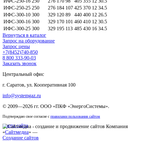
ИФС-250-16
250
276
170
98
405
355
12
30.5
ИФС-250-25
250
276
184
107
425
370
12
34.5
ИФС-300-10
300
329
120
89
440
400
12
26.5
ИФС-300-16
300
329
170
101
460
410
12
30.5
ИФС-300-25
300
329
195
113
485
430
16
34.5
Вернуться в каталог
Запрос на оборудование
Запрос цены
+7(8452)740-850
8 800 333-90-03
Заказать звонок
Центральный офис
г. Саратов, ул. Кооперативная 100
info@systemgaz.ru
©
2009—2026 гг.
ООО «ПКФ «ЭнергоСистемы»
.
Подтверждаю свое согласие с
правилами пользования сайтом
Карта сайта
Компания
«
Сайтмедиа
» —
Создание сайтов