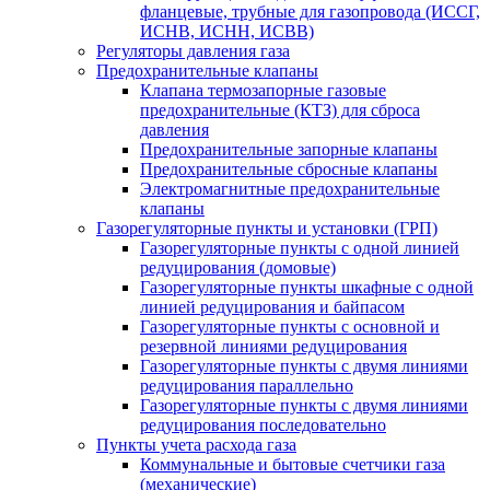
фланцевые, трубные для газопровода (ИССГ,
ИСНВ, ИСНН, ИСВВ)
Регуляторы давления газа
Предохранительные клапаны
Клапана термозапорные газовые
предохранительные (КТЗ) для сброса
давления
Предохранительные запорные клапаны
Предохранительные сбросные клапаны
Электромагнитные предохранительные
клапаны
Газорегуляторные пункты и установки (ГРП)
Газорегуляторные пункты с одной линией
редуцирования (домовые)
Газорегуляторные пункты шкафные с одной
линией редуцирования и байпасом
Газорегуляторные пункты с основной и
резервной линиями редуцирования
Газорегуляторные пункты с двумя линиями
редуцирования параллельно
Газорегуляторные пункты с двумя линиями
редуцирования последовательно
Пункты учета расхода газа
Коммунальные и бытовые счетчики газа
(механические)