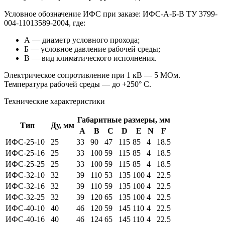
Условное обозначение ИФС при заказе: ИФС-
А-Б-В
ТУ 3799-
004-11013589-2004
, где:
А — диаметр условного прохода;
Б — условное давление рабочей среды;
В — вид климатического исполнения.
Электрическое сопротивление при 1 кВ — 5 МОм.
Температура рабочей среды — до +250° С.
Технические характеристики
Габаритные размеры, мм
Тип
Ду, мм
А
В
С
D
Е
N
F
ИФС-25-10
25
33
90
47
115
85
4
18.5
ИФС-25-16
25
33
100
59
115
85
4
18.5
ИФС-25-25
25
33
100
59
115
85
4
18.5
ИФС-32-10
32
39
110
53
135
100
4
22.5
ИФС-32-16
32
39
110
59
135
100
4
22.5
ИФС-32-25
32
39
120
65
135
100
4
22.5
ИФС-40-10
40
46
120
59
145
110
4
22.5
ИФС-40-16
40
46
124
65
145
110
4
22.5