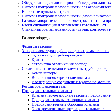
Оборудование для дистанционной передачи данных
Системы контроля загазованности для агрокомплек
Выносные пульты контроля
Системы контроля загазованности (газоанализатор
Газовые запорные клапаны с электромагнитным п
Блоки сигнализации и управления котельной БУС
Сигнализаторы загазованности (датчик контроля уте
Газовое оборудование
Фильтры газовые
Запорная арматура трубопроводная промышленная
Задвижки для трубопроводов
Краны
Устройства ограничения расхода
Соединительные детали и элементы трубопровода
Компенсаторы
Вставки диэлектрические для газа
Изолирующие соединения: муфтовые, фланце
Регуляторы давления газа
Предохранительные клапаны
Клапана термозапорные газовые предохраните
Предохранительные запорные клапаны
Предохранительные сбросные клапаны
Электромагнитные предохранительные клап