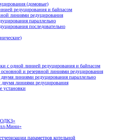
дуцирования (домовые)
инией редуцирования и байпасом
рвной линиями редуцирования
едуцирования параллельно
едуцирования последовательно
анические)
ки c одной линией редуцирования и байпасом
 основной и резервной линиями редуцирования
 двумя линиями редуцирования параллельно
 двумя линиями редуцирования
е установки
«СОДКЗ»
алл-Мини»
етчеризации параметров котельной