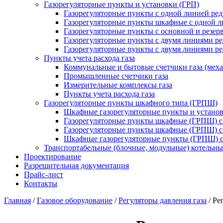
Газорегуляторные пункты и установки (ГРП)
Газорегуляторные пункты с одной линией ре
Газорегуляторные пункты шкафные с одной л
Газорегуляторные пункты с основной и резе
Газорегуляторные пункты с двумя линиями р
Газорегуляторные пункты с двумя линиями р
Пункты учета расхода газа
Коммунальные и бытовые счетчики газа (мех
Промышленные счетчики газа
Измерительные комплексы газа
Пункты учета расхода газа
Газорегуляторные пункты шкафного типа (ГРПШ)
Шкафные газорегуляторные пункты и установ
Газорегуляторные пункты шкафные (ГРПШ) с
Газорегуляторные пункты шкафные (ГРПШ) с
Шкафные газорегуляторные пункты (ГРПШ) c
Транспортабельные (блочные, модульные) котельны
Проектирование
Разрешительная документация
Прайс-лист
Контакты
Главная
/
Газовое оборудование
/
Регуляторы давления газа
/
Ре