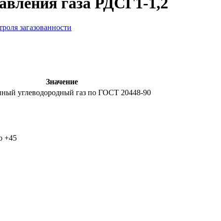
авления газа РДСГ1-1,2
троля загазованности
Значение
ный углеводородный газ по ГОСТ 20448-90
о +45