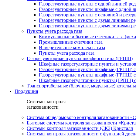
Газорегуляторные пункты с одной линией ре
Газорегуляторные пункты шкафные с одной л
Газорегуляторные пункты с основной и резе
Газорегуляторные пункты с двумя линиями р
Газорегуляторные пункты с двумя линиями р
Пункты учета расхода газа
Коммунальные и бытовые счетчики газа (мех
Промышленные счетчики газа
Измерительные комплексы газа
Пункты учета расхода газа
Газорегуляторные пункты шкафного типа (ГРПШ)
Шкафные газорегуляторные пункты и установ
Газорегуляторные пункты шкафные (ГРПШ) с
Газорегуляторные пункты шкафные (ГРПШ) с
Шкафные газорегуляторные пункты (ГРПШ) c
Транспортабельные (блочные, модульные) котельны
Продукция
Системы контроля
загазованности
Система общедомового контроля загазованности 
Бытовые системы контроля загазованности «Крист
Системы контроля загазованности (СКЗ) Кристалл
Системы контроля загазованности с функцией дисп