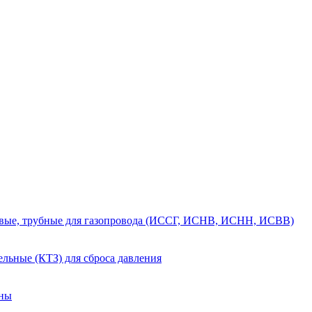
вые, трубные для газопровода (ИССГ, ИСНВ, ИСНН, ИСВВ)
льные (КТЗ) для сброса давления
аны