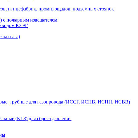
сов, птицефабрик, промплощадок, подземных стоянок
ы) с пожарным извещателем
риводом КЗЭГ
чки газа)
вые, трубные для газопровода (ИССГ, ИСНВ, ИСНН, ИСВВ)
льные (КТЗ) для сброса давления
аны