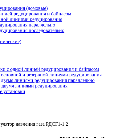
дуцирования (домовые)
инией редуцирования и байпасом
рвной линиями редуцирования
едуцирования параллельно
едуцирования последовательно
анические)
ки c одной линией редуцирования и байпасом
 основной и резервной линиями редуцирования
 двумя линиями редуцирования параллельно
 двумя линиями редуцирования
е установки
гулятор давления газа РДСГ1-1,2