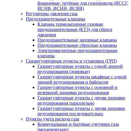
фланцевые, трубные для газопровода (ИССГ,
ИСНВ, ИСНН, ИСВВ)
Регуляторы давления газа
Предохранительные клапаны
Клапана термозапорные газовые
предохранительные (КТЗ) для сброса
давления
Предохранительные запорные клапаны
Предохранительные сбросные клапаны
Электромагнитные предохранительные
клапаны
Газорегуляторные пункты и установки (ГРП)
Газорегуляторные пункты с одной линией
редуцирования (домовые)
Газорегуляторные пункты шкафные с одной
линией редуцирования и байпасом
Газорегуляторные пункты с основной и
резервной линиями редуцирования
Газорегуляторные пункты с двумя линиями
редуцирования параллельно
Газорегуляторные пункты с двумя линиями
редуцирования последовательно
Пункты учета расхода газа
Коммунальные и бытовые счетчики газа
(механические)