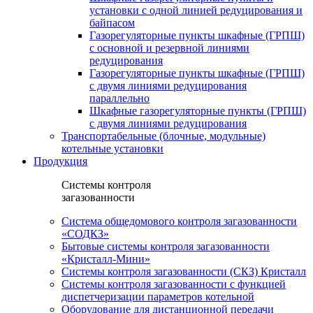
установки c одной линией редуцирования и
байпасом
Газорегуляторные пункты шкафные (ГРПШ)
с основной и резервной линиями
редуцирования
Газорегуляторные пункты шкафные (ГРПШ)
с двумя линиями редуцирования
параллельно
Шкафные газорегуляторные пункты (ГРПШ)
c двумя линиями редуцирования
Транспортабельные (блочные, модульные)
котельные установки
Продукция
Системы контроля
загазованности
Система общедомового контроля загазованности
«СОДКЗ»
Бытовые системы контроля загазованности
«Кристалл-Мини»
Системы контроля загазованности (СКЗ) Кристалл
Системы контроля загазованности с функцией
диспетчеризации параметров котельной
Оборудование для дистанционной передачи