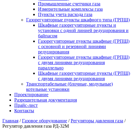
Промышленные счетчики газа
Измерительные комплексы газа
Пункты учета расхода газа
Газорегуляторные пункты шкафного типа (ГРПШ)
Шкафные газорегуляторные пункты и
установки c одной линией редуцирования и
байпасом
Газорегуляторные пункты шкафные (ГРПШ)
с основной и резервной линиями
редуцирования
Газорегуляторные пункты шкафные (ГРПШ)
с двумя линиями редуцирования
параллельно
Шкафные газорегуляторные пункты (ГРПШ)
c двумя линиями редуцирования
Транспортабельные (блочные, модульные)
котельные установки
Проектирование
Разрешительная документация
Прайс-лист
Контакты
Главная
/
Газовое оборудование
/
Регуляторы давления газа
/
Регулятор давления газа РД-32М