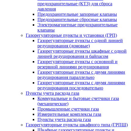
предохранительные (КТЗ) для сброса
давления
Предохранительные запорные клапаны
Предохранительные сбросные клапаны
Электромагнитные предохранительные
клапаны
Газорегуляторные пункты и установки (ГРП)
Газорегуляторные пункты с одной линией
редуцирования (домовые)
Газорегуляторные пункты шкафные с одной
линией редуцирования и байпасом
Газорегуляторные пункты с основной и
резервной линиями редуцирования
Газорегуляторные пункты с двумя линиями
редуцирования параллельно
Газорегуляторные пункты с двумя линиями
редуцирования последовательно
Пункты учета расхода газа
Коммунальные и бытовые счетчики газа
(механические)
Промышленные счетчики газа
Измерительные комплексы газа
Пункты учета расхода газа
Газорегуляторные пункты шкафного типа (ГРПШ)
Шкафные газорегуляторные пункты и