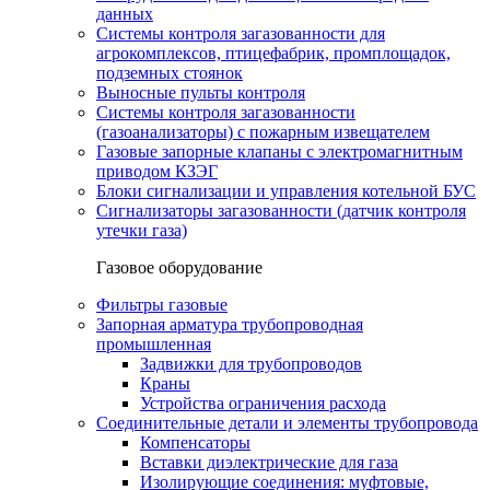
данных
Системы контроля загазованности для
агрокомплексов, птицефабрик, промплощадок,
подземных стоянок
Выносные пульты контроля
Системы контроля загазованности
(газоанализаторы) с пожарным извещателем
Газовые запорные клапаны с электромагнитным
приводом КЗЭГ
Блоки сигнализации и управления котельной БУС
Сигнализаторы загазованности (датчик контроля
утечки газа)
Газовое оборудование
Фильтры газовые
Запорная арматура трубопроводная
промышленная
Задвижки для трубопроводов
Краны
Устройства ограничения расхода
Соединительные детали и элементы трубопровода
Компенсаторы
Вставки диэлектрические для газа
Изолирующие соединения: муфтовые,