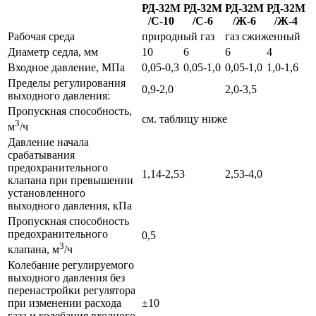
РД-32М
РД-32М
РД-32М
РД-32М
/С-10
/С-6
/Ж-6
/Ж-4
Рабочая среда
природный газ
газ сжиженный
Диаметр седла, мм
10
6
6
4
Входное давление, МПа
0,05-0,3
0,05-1,0
0,05-1,0
1,0-1,6
Пределы регулирования
0,9-2,0
2,0-3,5
выходного давления:
Пропускная способность,
см. таблицу ниже
3
м
/ч
Давление начала
срабатывания
предохранительного
1,14-2,53
2,53-4,0
клапана при превышении
установленного
выходного давления, кПа
Пропускная способность
предохранительного
0,5
3
клапана, м
/ч
Колебание регулируемого
выходного давления без
перенастройки регулятора
при изменении расхода
±10
газа и колебания входного