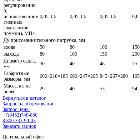
регулирования
(с
использованием
0,05-1,6
0,05-1,6
0,05-1,6
0,0
сменных
комплектов
пружин), МПа
Ду присоединительного патрубка, мм
входа
50
80
100
150
выхода
80
100
150
200
Диаметр седла,
30
40
48
75
мм
Габаритные
600×210×185
690×247×205
845×267×280
105
размеры, мм
Масса, кг, не
29
40
53
94
более
Вернуться в каталог
Запрос на оборудование
Запрос цены
+7(8452)740-850
8 800 333-90-03
Заказать звонок
Центральный офис