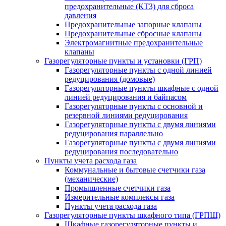
предохранительные (КТЗ) для сброса
давления
Предохранительные запорные клапаны
Предохранительные сбросные клапаны
Электромагнитные предохранительные
клапаны
Газорегуляторные пункты и установки (ГРП)
Газорегуляторные пункты с одной линией
редуцирования (домовые)
Газорегуляторные пункты шкафные с одной
линией редуцирования и байпасом
Газорегуляторные пункты с основной и
резервной линиями редуцирования
Газорегуляторные пункты с двумя линиями
редуцирования параллельно
Газорегуляторные пункты с двумя линиями
редуцирования последовательно
Пункты учета расхода газа
Коммунальные и бытовые счетчики газа
(механические)
Промышленные счетчики газа
Измерительные комплексы газа
Пункты учета расхода газа
Газорегуляторные пункты шкафного типа (ГРПШ)
Шкафные газорегуляторные пункты и