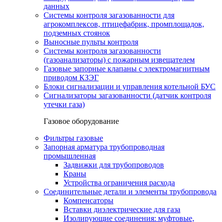
данных
Системы контроля загазованности для
агрокомплексов, птицефабрик, промплощадок,
подземных стоянок
Выносные пульты контроля
Системы контроля загазованности
(газоанализаторы) с пожарным извещателем
Газовые запорные клапаны с электромагнитным
приводом КЗЭГ
Блоки сигнализации и управления котельной БУС
Сигнализаторы загазованности (датчик контроля
утечки газа)
Газовое оборудование
Фильтры газовые
Запорная арматура трубопроводная
промышленная
Задвижки для трубопроводов
Краны
Устройства ограничения расхода
Соединительные детали и элементы трубопровода
Компенсаторы
Вставки диэлектрические для газа
Изолирующие соединения: муфтовые,