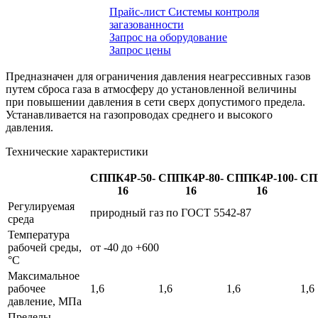
Прайс-лист Системы контроля
загазованности
Запрос на оборудование
Запрос цены
Предназначен для ограничения давления неагрессивных газов
путем сброса газа в атмосферу до установленной величины
при повышении давления в сети сверх допустимого предела.
Устанавливается на газопроводах среднего и высокого
давления.
Технические характеристики
СППК4Р-50-
СППК4Р-80-
СППК4Р-100-
СП
16
16
16
Регулируемая
природный газ по ГОСТ 5542-87
среда
Температура
рабочей среды,
от -40 до +600
°С
Максимальное
рабочее
1,6
1,6
1,6
1,6
давление, МПа
Пределы