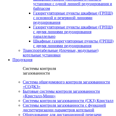
установки c одной линией редуцирования и
байпасом
Газорегуляторные пункты шкафные (ГРПШ)
с основной и резервной линиями
редуцирования
Газорегуляторные пункты шкафные (ГРПШ)
с двумя линиями редуцирования
параллельно
Шкафные газорегуляторные пункты (ГРПШ)
c двумя линиями редуцирования
Транспортабельные (блочные, модульные)
котельные установки
Продукция
Системы контроля
загазованности
Система общедомового контроля загазованности
«СОДКЗ»
Бытовые системы контроля загазованности
«Кристалл-Мини»
Системы контроля загазованности (СКЗ) Кристалл
Системы контроля загазованности с функцией
диспетчеризации параметров котельной
Оборудование для дистанционной передачи