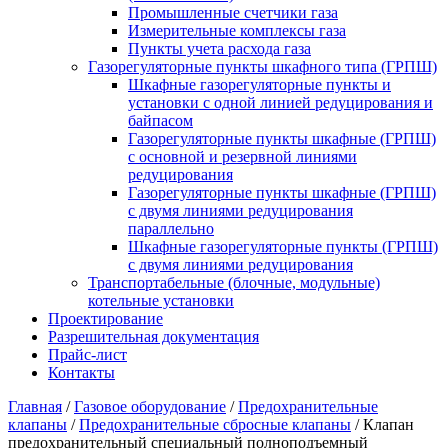
Промышленные счетчики газа
Измерительные комплексы газа
Пункты учета расхода газа
Газорегуляторные пункты шкафного типа (ГРПШ)
Шкафные газорегуляторные пункты и
установки c одной линией редуцирования и
байпасом
Газорегуляторные пункты шкафные (ГРПШ)
с основной и резервной линиями
редуцирования
Газорегуляторные пункты шкафные (ГРПШ)
с двумя линиями редуцирования
параллельно
Шкафные газорегуляторные пункты (ГРПШ)
c двумя линиями редуцирования
Транспортабельные (блочные, модульные)
котельные установки
Проектирование
Разрешительная документация
Прайс-лист
Контакты
Главная
/
Газовое оборудование
/
Предохранительные
клапаны
/
Предохранительные сбросные клапаны
/
Клапан
предохранительный специальный полноподъемный