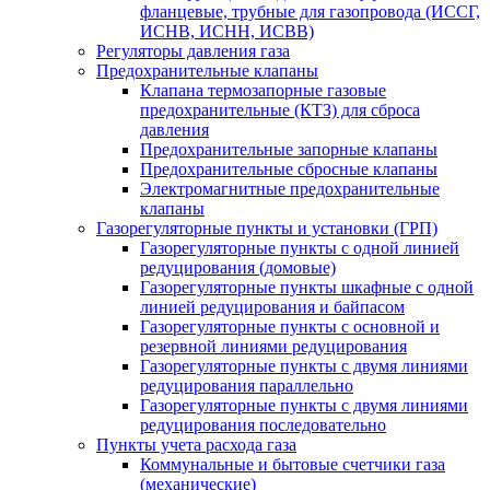
фланцевые, трубные для газопровода (ИССГ,
ИСНВ, ИСНН, ИСВВ)
Регуляторы давления газа
Предохранительные клапаны
Клапана термозапорные газовые
предохранительные (КТЗ) для сброса
давления
Предохранительные запорные клапаны
Предохранительные сбросные клапаны
Электромагнитные предохранительные
клапаны
Газорегуляторные пункты и установки (ГРП)
Газорегуляторные пункты с одной линией
редуцирования (домовые)
Газорегуляторные пункты шкафные с одной
линией редуцирования и байпасом
Газорегуляторные пункты с основной и
резервной линиями редуцирования
Газорегуляторные пункты с двумя линиями
редуцирования параллельно
Газорегуляторные пункты с двумя линиями
редуцирования последовательно
Пункты учета расхода газа
Коммунальные и бытовые счетчики газа
(механические)