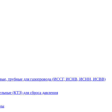
вые, трубные для газопровода (ИССГ, ИСНВ, ИСНН, ИСВВ)
льные (КТЗ) для сброса давления
аны