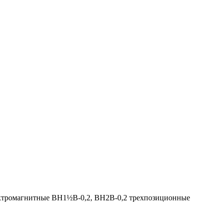
ктромагнитные ВН1½В-0,2, ВН2В-0,2 трехпозиционные