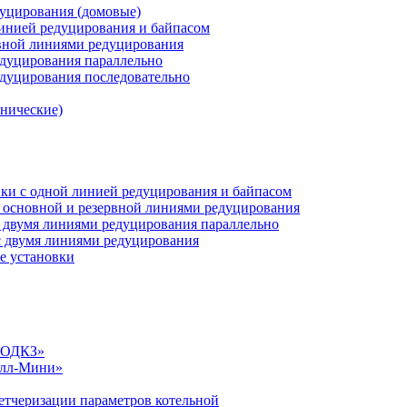
дуцирования (домовые)
инией редуцирования и байпасом
рвной линиями редуцирования
едуцирования параллельно
едуцирования последовательно
анические)
ки c одной линией редуцирования и байпасом
 основной и резервной линиями редуцирования
 двумя линиями редуцирования параллельно
 двумя линиями редуцирования
е установки
«СОДКЗ»
алл-Мини»
етчеризации параметров котельной