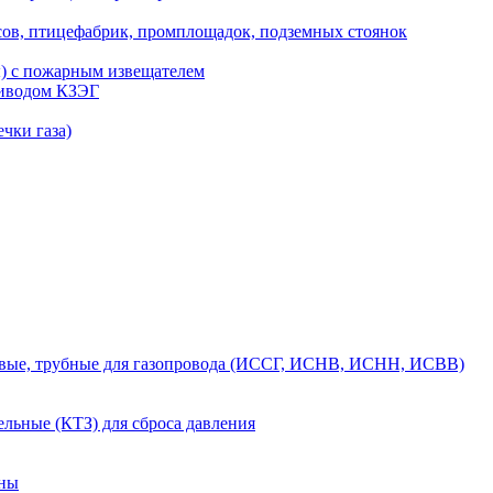
сов, птицефабрик, промплощадок, подземных стоянок
ы) с пожарным извещателем
риводом КЗЭГ
чки газа)
вые, трубные для газопровода (ИССГ, ИСНВ, ИСНН, ИСВВ)
льные (КТЗ) для сброса давления
аны