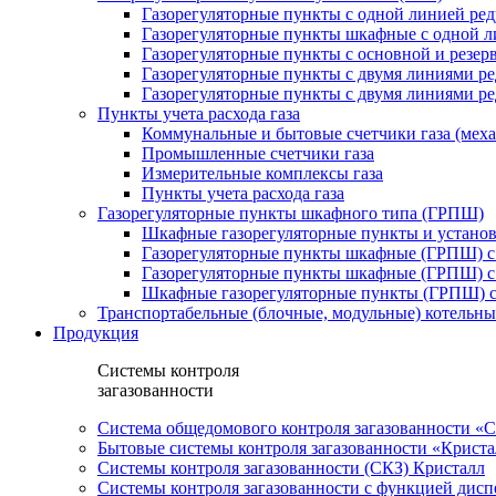
Газорегуляторные пункты с одной линией ре
Газорегуляторные пункты шкафные с одной л
Газорегуляторные пункты с основной и резе
Газорегуляторные пункты с двумя линиями р
Газорегуляторные пункты с двумя линиями р
Пункты учета расхода газа
Коммунальные и бытовые счетчики газа (мех
Промышленные счетчики газа
Измерительные комплексы газа
Пункты учета расхода газа
Газорегуляторные пункты шкафного типа (ГРПШ)
Шкафные газорегуляторные пункты и установ
Газорегуляторные пункты шкафные (ГРПШ) с
Газорегуляторные пункты шкафные (ГРПШ) с
Шкафные газорегуляторные пункты (ГРПШ) c
Транспортабельные (блочные, модульные) котельны
Продукция
Системы контроля
загазованности
Система общедомового контроля загазованности 
Бытовые системы контроля загазованности «Крист
Системы контроля загазованности (СКЗ) Кристалл
Системы контроля загазованности с функцией дисп