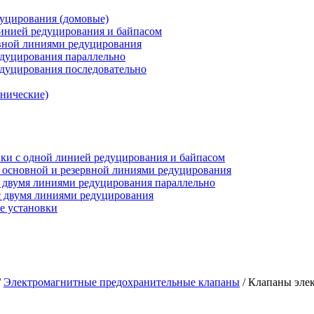
дуцирования (домовые)
инией редуцирования и байпасом
рвной линиями редуцирования
едуцирования параллельно
едуцирования последовательно
анические)
ки c одной линией редуцирования и байпасом
 основной и резервной линиями редуцирования
 двумя линиями редуцирования параллельно
 двумя линиями редуцирования
е установки
/
Электромагнитные предохранительные клапаны
/
Клапаны эле