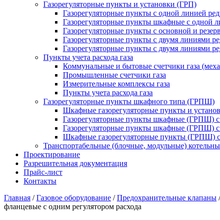
Газорегуляторные пункты и установки (ГРП)
Газорегуляторные пункты с одной линией ре
Газорегуляторные пункты шкафные с одной л
Газорегуляторные пункты с основной и резе
Газорегуляторные пункты с двумя линиями р
Газорегуляторные пункты с двумя линиями р
Пункты учета расхода газа
Коммунальные и бытовые счетчики газа (мех
Промышленные счетчики газа
Измерительные комплексы газа
Пункты учета расхода газа
Газорегуляторные пункты шкафного типа (ГРПШ)
Шкафные газорегуляторные пункты и установ
Газорегуляторные пункты шкафные (ГРПШ) с
Газорегуляторные пункты шкафные (ГРПШ) с
Шкафные газорегуляторные пункты (ГРПШ) c
Транспортабельные (блочные, модульные) котельны
Проектирование
Разрешительная документация
Прайс-лист
Контакты
Главная
/
Газовое оборудование
/
Предохранительные клапаны
фланцевые с одним регулятором расхода