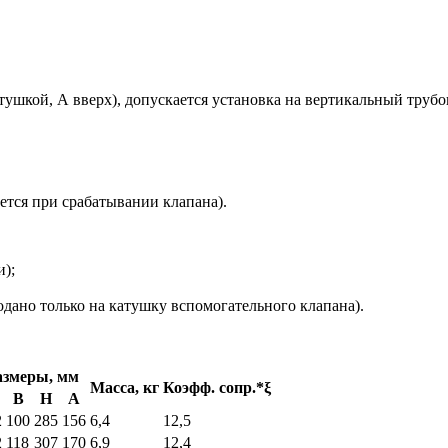
шкой, А вверх), допускается установка на вертикальный трубо
тся при срабатывании клапана).
);
одано только на катушку вспомогательного клапана).
азмеры, мм
Масса, кг
Коэфф. сопр.*ξ
В
Н
А
2
100
285
156
6,4
12,5
2
118
307
170
6,9
12,4