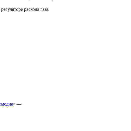
егуляторе расхода газа.
тмедиа
» —