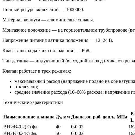
Полный ресурс включений — 1000000.
Материал корпуса — алюминиевые сплавы.
Монтажное положение — на горизонтальном трубопроводе (кату
Напряжение питания датчика положения — 12–24 В.
Класс защиты датчика положения — IP68.
Тип датчика — индуктивный (выходной ключ датчика открывае
Клапан работает в трех режимах:
максимальный расход (напряжение подано на обе катушки
отключено;
среднее значение расхода (10–60% расхода; напряжение п
Технические характеристики
Р
Наименование клапана
Ду, мм
Диапазон раб. давл., МПа
L
ВН½В-0,2(Е) фл.
40
0-0,02
16
ВН2В-0,2(Е) фл.
50
0-0,02
16