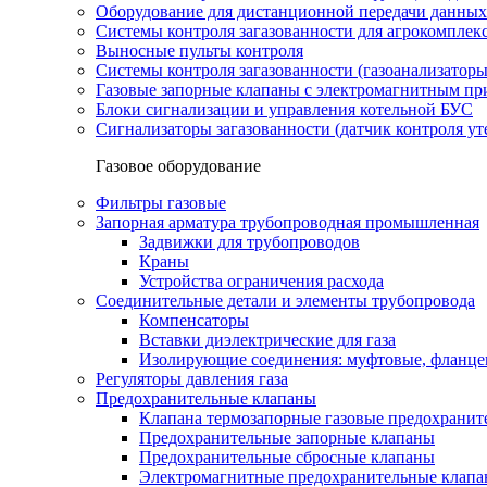
Оборудование для дистанционной передачи данных
Системы контроля загазованности для агрокомплек
Выносные пульты контроля
Системы контроля загазованности (газоанализатор
Газовые запорные клапаны с электромагнитным п
Блоки сигнализации и управления котельной БУС
Сигнализаторы загазованности (датчик контроля уте
Газовое оборудование
Фильтры газовые
Запорная арматура трубопроводная промышленная
Задвижки для трубопроводов
Краны
Устройства ограничения расхода
Соединительные детали и элементы трубопровода
Компенсаторы
Вставки диэлектрические для газа
Изолирующие соединения: муфтовые, фланце
Регуляторы давления газа
Предохранительные клапаны
Клапана термозапорные газовые предохраните
Предохранительные запорные клапаны
Предохранительные сбросные клапаны
Электромагнитные предохранительные клап