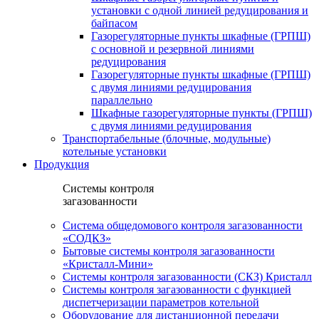
установки c одной линией редуцирования и
байпасом
Газорегуляторные пункты шкафные (ГРПШ)
с основной и резервной линиями
редуцирования
Газорегуляторные пункты шкафные (ГРПШ)
с двумя линиями редуцирования
параллельно
Шкафные газорегуляторные пункты (ГРПШ)
c двумя линиями редуцирования
Транспортабельные (блочные, модульные)
котельные установки
Продукция
Системы контроля
загазованности
Система общедомового контроля загазованности
«СОДКЗ»
Бытовые системы контроля загазованности
«Кристалл-Мини»
Системы контроля загазованности (СКЗ) Кристалл
Системы контроля загазованности с функцией
диспетчеризации параметров котельной
Оборудование для дистанционной передачи