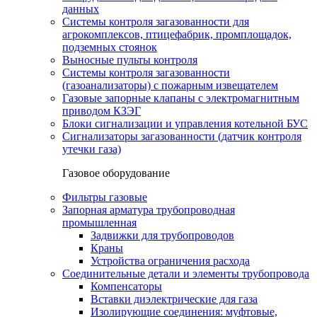
данных
Системы контроля загазованности для
агрокомплексов, птицефабрик, промплощадок,
подземных стоянок
Выносные пульты контроля
Системы контроля загазованности
(газоанализаторы) с пожарным извещателем
Газовые запорные клапаны с электромагнитным
приводом КЗЭГ
Блоки сигнализации и управления котельной БУС
Сигнализаторы загазованности (датчик контроля
утечки газа)
Газовое оборудование
Фильтры газовые
Запорная арматура трубопроводная
промышленная
Задвижки для трубопроводов
Краны
Устройства ограничения расхода
Соединительные детали и элементы трубопровода
Компенсаторы
Вставки диэлектрические для газа
Изолирующие соединения: муфтовые,