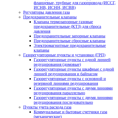
фланцевые, трубные для газопровода (ИССГ,
ИСНВ, ИСНН, ИСВВ)
Регуляторы давления газа
Предохранительные клапаны
Клапана термозапорные газовые
предохранительные (КТЗ) для сброса
давления
Предохранительные запорные клапаны
Предохранительные сбросные клапаны
Электромагнитные предохранительные
клапаны
Газорегуляторные пункты и установки (ГРП)
Газорегуляторные пункты с одной линией
редуцирования (домовые)
Газорегуляторные пункты шкафные с одной
линией редуцирования и байпасом
Газорегуляторные пункты с основной и
резервной линиями редуцирования
Газорегуляторные пункты с двумя линиями
редуцирования параллельно
Газорегуляторные пункты с двумя линиями
редуцирования последовательно
Пункты учета расхода газа
Коммунальные и бытовые счетчики газа
(механические)