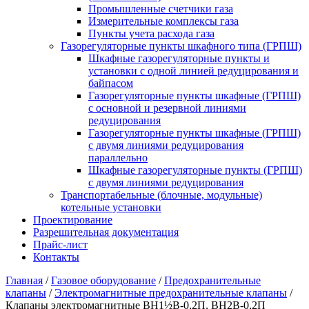
Промышленные счетчики газа
Измерительные комплексы газа
Пункты учета расхода газа
Газорегуляторные пункты шкафного типа (ГРПШ)
Шкафные газорегуляторные пункты и
установки c одной линией редуцирования и
байпасом
Газорегуляторные пункты шкафные (ГРПШ)
с основной и резервной линиями
редуцирования
Газорегуляторные пункты шкафные (ГРПШ)
с двумя линиями редуцирования
параллельно
Шкафные газорегуляторные пункты (ГРПШ)
c двумя линиями редуцирования
Транспортабельные (блочные, модульные)
котельные установки
Проектирование
Разрешительная документация
Прайс-лист
Контакты
Главная
/
Газовое оборудование
/
Предохранительные
клапаны
/
Электромагнитные предохранительные клапаны
/
Клапаны электромагнитные ВН1½В-0,2П, ВН2В-0,2П