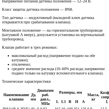
Напряжение питания датчика положения — 12–24 В.
Класс защиты датчика положения — IP68.
Тип датчика — индуктивный (выходной ключ датчика
открывается при срабатывании клапана).
Монтажное положение — на горизонтальном трубопроводе
(катушкой А вверх), допускается установка на вертикальный
трубопровод.
Клапан работает в трех режимах:
максимальный расход (напряжение подано на обе
катушки);
отключено;
среднее значение расхода (10–60% расхода; напряжение
подано только на катушку вспомогательного клапана).
Технические характеристики
Диапазон
Размеры, мм
Коэф
Наименование
Ду,
раб.
Масса,
сопр
клапана
мм
давл.,
кг
ξ
L
L1
В
Н
А
МПа
ВН1½В-0,2П(Е)
40
0-0,02
162
19
100
351
125
6,9
12,5