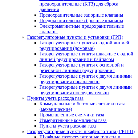
предохранительные (КТЗ) для сброса
давления
Предохранительные запорные клапаны
Предохранительные сбросные клапаны
Электромагнитные предохранительные
клапаны
Газорегуляторные пункты и установки (ГРП)
Газорегуляторные пункты с одной линией
редуцирования (домовые)
Газорегуляторные пункты шкафные с одной
линией редуцирования и байпасом
Газорегуляторные пункты с основной и
резервной линиями редуцирования
Газорегуляторные пункты с двумя линиями
редуцирования параллельно
Газорегуляторные пункты с двумя линиями
редуцирования последовательно
Пункты учета расхода газа
Коммунальные и бытовые счетчики газа
(механические)
Промышленные счетчики газа
Измерительные комплексы газа
Пункты учета расхода газа
Газорегуляторные пункты шкафного типа (ГРПШ)
Шкафные газорегуляторные пункты и