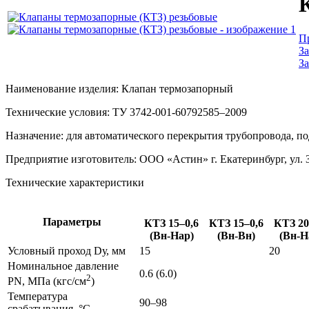
П
З
З
Наименование изделия: Клапан термозапорный
Технические условия: ТУ
3742-001-6079
2585–2009
Назначение: для автоматического перекрытия трубопровода, 
Предприятие изготовитель:
ООО «Астин»
г. Екатеринбург, ул.
Технические характеристики
Параметры
КТЗ 15–0,6
КТЗ 15–0,6
КТЗ 20
(
Вн-Нар
)
(
Вн-Вн
)
(
Вн-Н
Условный проход Dу, мм
15
20
Номинальное давление
0.6 (6.0)
2
РN, МПа (кгс/см
)
Температура
90–98
срабатывания, °С