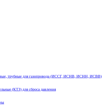
вые, трубные для газопровода (ИССГ, ИСНВ, ИСНН, ИСВВ)
льные (КТЗ) для сброса давления
аны