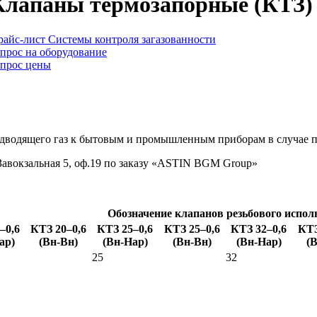
Клапаны термозапорные (КТЗ)
райс-лист Системы контроля загазованности
апрос на оборудование
апрос цены
подводящего газ к бытовым и промышленным приборам в случае 
 Завокзальная 5, оф.19 по заказу «ASTIN BGM Group»
Обозначение клапанов резьбового испол
–0,6
КТЗ 20–0,6
КТЗ 25–0,6
КТЗ 25–0,6
КТЗ 32–0,6
КТЗ
ар
)
(
Вн-Вн
)
(
Вн-Нар
)
(
Вн-Вн
)
(
Вн-Нар
)
(
В
25
32