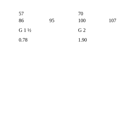
57
70
86
95
100
107
G 1 ½
G 2
0.78
1.90