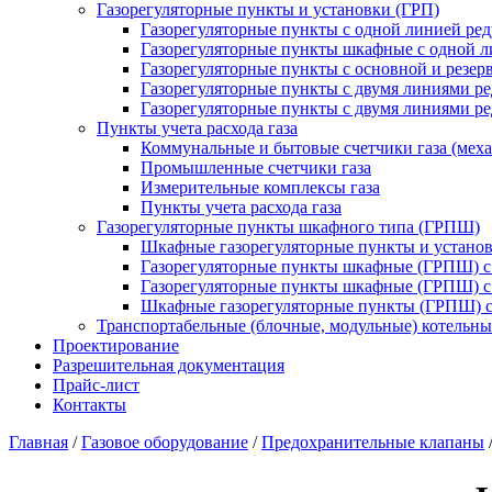
Газорегуляторные пункты и установки (ГРП)
Газорегуляторные пункты с одной линией ре
Газорегуляторные пункты шкафные с одной л
Газорегуляторные пункты с основной и резе
Газорегуляторные пункты с двумя линиями р
Газорегуляторные пункты с двумя линиями р
Пункты учета расхода газа
Коммунальные и бытовые счетчики газа (мех
Промышленные счетчики газа
Измерительные комплексы газа
Пункты учета расхода газа
Газорегуляторные пункты шкафного типа (ГРПШ)
Шкафные газорегуляторные пункты и установ
Газорегуляторные пункты шкафные (ГРПШ) с
Газорегуляторные пункты шкафные (ГРПШ) с
Шкафные газорегуляторные пункты (ГРПШ) c
Транспортабельные (блочные, модульные) котельны
Проектирование
Разрешительная документация
Прайс-лист
Контакты
Главная
/
Газовое оборудование
/
Предохранительные клапаны