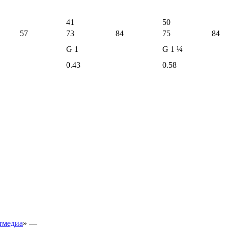
41
50
57
73
84
75
84
G 1
G 1 ¼
0.43
0.58
тмедиа
» —