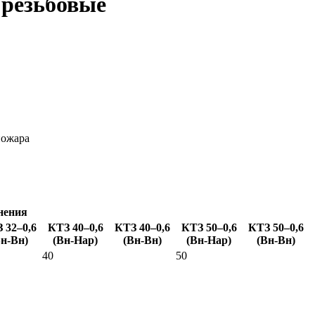
 резьбовые
пожара
нения
 32–0,6
КТЗ 40–0,6
КТЗ 40–0,6
КТЗ 50–0,6
КТЗ 50–0,6
н-Вн
)
(
Вн-Нар
)
(
Вн-Вн
)
(
Вн-Нар
)
(
Вн-Вн
)
40
50