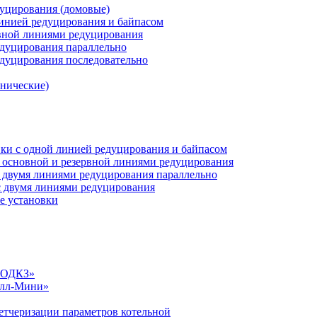
дуцирования (домовые)
инией редуцирования и байпасом
рвной линиями редуцирования
едуцирования параллельно
едуцирования последовательно
анические)
ки c одной линией редуцирования и байпасом
 основной и резервной линиями редуцирования
 двумя линиями редуцирования параллельно
 двумя линиями редуцирования
е установки
«СОДКЗ»
алл-Мини»
етчеризации параметров котельной