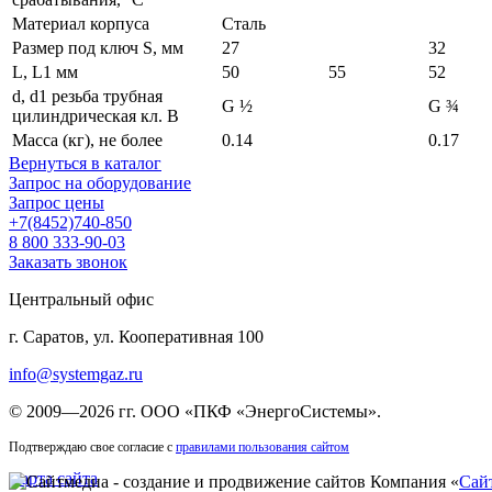
Материал корпуса
Сталь
Размер под ключ S, мм
27
32
L, L1 мм
50
55
52
d, d1 резьба трубная
G ½
G ¾
цилиндрическая кл. В
Масса (кг), не более
0.14
0.17
Вернуться в каталог
Запрос на оборудование
Запрос цены
+7(8452)740-850
8 800 333-90-03
Заказать звонок
Центральный офис
г. Саратов, ул. Кооперативная 100
info@systemgaz.ru
©
2009—2026 гг.
ООО «ПКФ «ЭнергоСистемы»
.
Подтверждаю свое согласие с
правилами пользования сайтом
Карта сайта
Компания «
Сай