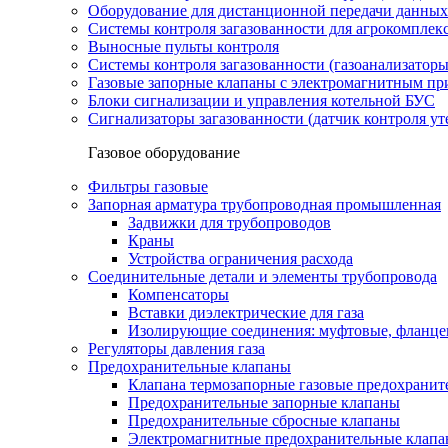
Оборудование для дистанционной передачи данных
Системы контроля загазованности для агрокомплек
Выносные пульты контроля
Системы контроля загазованности (газоанализатор
Газовые запорные клапаны с электромагнитным п
Блоки сигнализации и управления котельной БУС
Сигнализаторы загазованности (датчик контроля уте
Газовое оборудование
Фильтры газовые
Запорная арматура трубопроводная промышленная
Задвижки для трубопроводов
Краны
Устройства ограничения расхода
Соединительные детали и элементы трубопровода
Компенсаторы
Вставки диэлектрические для газа
Изолирующие соединения: муфтовые, фланце
Регуляторы давления газа
Предохранительные клапаны
Клапана термозапорные газовые предохраните
Предохранительные запорные клапаны
Предохранительные сбросные клапаны
Электромагнитные предохранительные клап