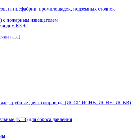
сов, птицефабрик, промплощадок, подземных стоянок
ы) с пожарным извещателем
риводом КЗЭГ
чки газа)
вые, трубные для газопровода (ИССГ, ИСНВ, ИСНН, ИСВВ)
льные (КТЗ) для сброса давления
аны