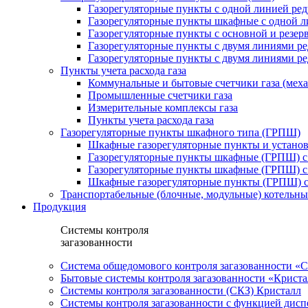
Газорегуляторные пункты с одной линией ре
Газорегуляторные пункты шкафные с одной л
Газорегуляторные пункты с основной и резе
Газорегуляторные пункты с двумя линиями р
Газорегуляторные пункты с двумя линиями р
Пункты учета расхода газа
Коммунальные и бытовые счетчики газа (мех
Промышленные счетчики газа
Измерительные комплексы газа
Пункты учета расхода газа
Газорегуляторные пункты шкафного типа (ГРПШ)
Шкафные газорегуляторные пункты и установ
Газорегуляторные пункты шкафные (ГРПШ) с
Газорегуляторные пункты шкафные (ГРПШ) с
Шкафные газорегуляторные пункты (ГРПШ) c
Транспортабельные (блочные, модульные) котельны
Продукция
Системы контроля
загазованности
Система общедомового контроля загазованности 
Бытовые системы контроля загазованности «Крист
Системы контроля загазованности (СКЗ) Кристалл
Системы контроля загазованности с функцией дисп