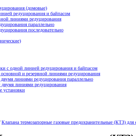
дуцирования (домовые)
инией редуцирования и байпасом
рвной линиями редуцирования
едуцирования параллельно
едуцирования последовательно
анические)
ки c одной линией редуцирования и байпасом
 основной и резервной линиями редуцирования
 двумя линиями редуцирования параллельно
 двумя линиями редуцирования
е установки
/
Клапана термозапорные газовые предохранительные (КТЗ) для 