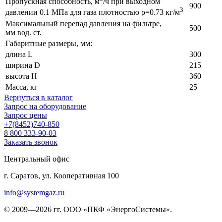
Пропускная способность, м
/ч при выходном
900
3
давлении 0.1 МПа для газа плотностью ρ=0.73 кг/м
Максимальный перепад давления на фильтре,
500
мм вод. ст.
Габаритные размеры, мм:
длина L
300
ширина D
215
высота H
360
Масса, кг
25
Вернуться в каталог
Запрос на оборудование
Запрос цены
+7(8452)740-850
8 800 333-90-03
Заказать звонок
Центральный офис
г. Саратов, ул. Кооперативная 100
info@systemgaz.ru
©
2009—2026 гг.
ООО «ПКФ «ЭнергоСистемы»
.