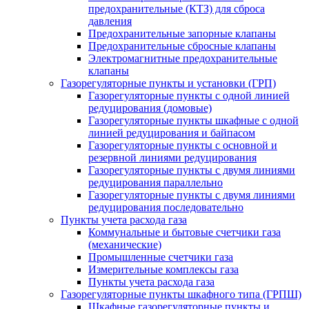
предохранительные (КТЗ) для сброса
давления
Предохранительные запорные клапаны
Предохранительные сбросные клапаны
Электромагнитные предохранительные
клапаны
Газорегуляторные пункты и установки (ГРП)
Газорегуляторные пункты с одной линией
редуцирования (домовые)
Газорегуляторные пункты шкафные с одной
линией редуцирования и байпасом
Газорегуляторные пункты с основной и
резервной линиями редуцирования
Газорегуляторные пункты с двумя линиями
редуцирования параллельно
Газорегуляторные пункты с двумя линиями
редуцирования последовательно
Пункты учета расхода газа
Коммунальные и бытовые счетчики газа
(механические)
Промышленные счетчики газа
Измерительные комплексы газа
Пункты учета расхода газа
Газорегуляторные пункты шкафного типа (ГРПШ)
Шкафные газорегуляторные пункты и