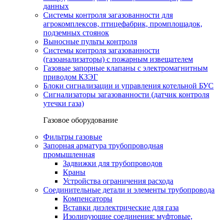
данных
Системы контроля загазованности для
агрокомплексов, птицефабрик, промплощадок,
подземных стоянок
Выносные пульты контроля
Системы контроля загазованности
(газоанализаторы) с пожарным извещателем
Газовые запорные клапаны с электромагнитным
приводом КЗЭГ
Блоки сигнализации и управления котельной БУС
Сигнализаторы загазованности (датчик контроля
утечки газа)
Газовое оборудование
Фильтры газовые
Запорная арматура трубопроводная
промышленная
Задвижки для трубопроводов
Краны
Устройства ограничения расхода
Соединительные детали и элементы трубопровода
Компенсаторы
Вставки диэлектрические для газа
Изолирующие соединения: муфтовые,