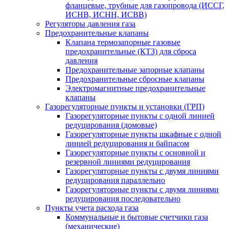
фланцевые, трубные для газопровода (ИССГ,
ИСНВ, ИСНН, ИСВВ)
Регуляторы давления газа
Предохранительные клапаны
Клапана термозапорные газовые
предохранительные (КТЗ) для сброса
давления
Предохранительные запорные клапаны
Предохранительные сбросные клапаны
Электромагнитные предохранительные
клапаны
Газорегуляторные пункты и установки (ГРП)
Газорегуляторные пункты с одной линией
редуцирования (домовые)
Газорегуляторные пункты шкафные с одной
линией редуцирования и байпасом
Газорегуляторные пункты с основной и
резервной линиями редуцирования
Газорегуляторные пункты с двумя линиями
редуцирования параллельно
Газорегуляторные пункты с двумя линиями
редуцирования последовательно
Пункты учета расхода газа
Коммунальные и бытовые счетчики газа
(механические)