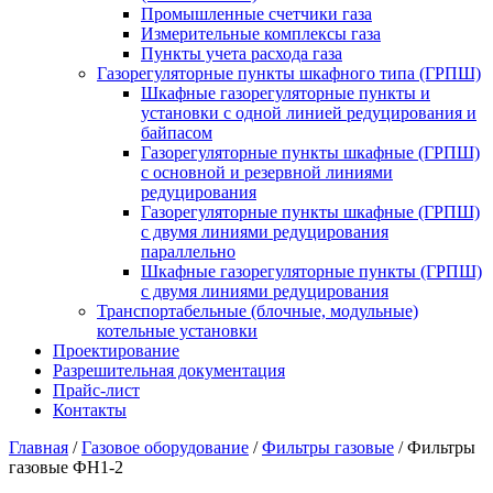
Промышленные счетчики газа
Измерительные комплексы газа
Пункты учета расхода газа
Газорегуляторные пункты шкафного типа (ГРПШ)
Шкафные газорегуляторные пункты и
установки c одной линией редуцирования и
байпасом
Газорегуляторные пункты шкафные (ГРПШ)
с основной и резервной линиями
редуцирования
Газорегуляторные пункты шкафные (ГРПШ)
с двумя линиями редуцирования
параллельно
Шкафные газорегуляторные пункты (ГРПШ)
c двумя линиями редуцирования
Транспортабельные (блочные, модульные)
котельные установки
Проектирование
Разрешительная документация
Прайс-лист
Контакты
Главная
/
Газовое оборудование
/
Фильтры газовые
/
Фильтры
газовые ФН1-2