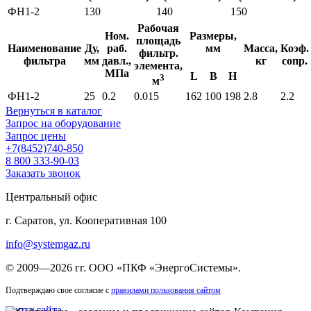
ФН1-2
130
140
150
Рабочая
Ном.
Размеры,
площадь
Наименование
Ду,
раб.
мм
Масса,
Коэф.
фильтр.
фильтра
мм
давл.,
кг
сопр.
элемента,
МПа
L
B
H
3
м
ФН1-2
25
0.2
0.015
162
100
198
2.8
2.2
Вернуться в каталог
Запрос на оборудование
Запрос цены
+7(8452)740-850
8 800 333-90-03
Заказать звонок
Центральный офис
г. Саратов, ул. Кооперативная 100
info@systemgaz.ru
©
2009—2026 гг.
ООО «ПКФ «ЭнергоСистемы»
.
Подтверждаю свое согласие с
правилами пользования сайтом
Карта сайта