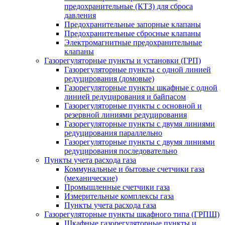
предохранительные (КТЗ) для сброса
давления
Предохранительные запорные клапаны
Предохранительные сбросные клапаны
Электромагнитные предохранительные
клапаны
Газорегуляторные пункты и установки (ГРП)
Газорегуляторные пункты с одной линией
редуцирования (домовые)
Газорегуляторные пункты шкафные с одной
линией редуцирования и байпасом
Газорегуляторные пункты с основной и
резервной линиями редуцирования
Газорегуляторные пункты с двумя линиями
редуцирования параллельно
Газорегуляторные пункты с двумя линиями
редуцирования последовательно
Пункты учета расхода газа
Коммунальные и бытовые счетчики газа
(механические)
Промышленные счетчики газа
Измерительные комплексы газа
Пункты учета расхода газа
Газорегуляторные пункты шкафного типа (ГРПШ)
Шкафные газорегуляторные пункты и