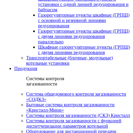
установки c одной линией редуцирования и
байпасом
Газорегуляторные пункты шкафные (ГРПШ)
с основной и резервной линиями
редуцирования
Газорегуляторные пункты шкафные (ГРПШ)
с двумя линиями редуцирования
параллельно
Шкафные газорегуляторные пункты (ГРПШ)
c двумя линиями редуцирования
Транспортабельные (блочные, модульные)
котельные установки
Продукция
Системы контроля
загазованности
Система общедомового контроля загазованности
«СОДКЗ»
Бытовые системы контроля загазованности
«Кристалл-Мини»
Системы контроля загазованности (СКЗ) Кристалл
Системы контроля загазованности с функцией
диспетчеризации параметров котельной
Оборудование для дистанционной передачи