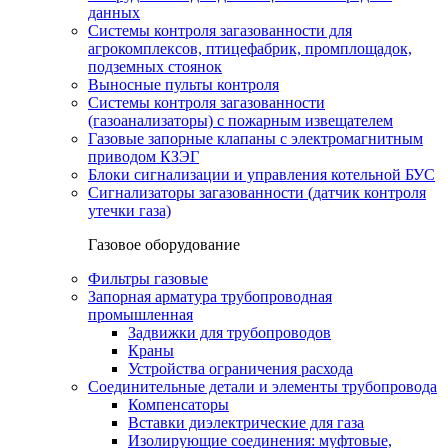
данных
Системы контроля загазованности для
агрокомплексов, птицефабрик, промплощадок,
подземных стоянок
Выносные пульты контроля
Системы контроля загазованности
(газоанализаторы) с пожарным извещателем
Газовые запорные клапаны с электромагнитным
приводом КЗЭГ
Блоки сигнализации и управления котельной БУС
Сигнализаторы загазованности (датчик контроля
утечки газа)
Газовое оборудование
Фильтры газовые
Запорная арматура трубопроводная
промышленная
Задвижки для трубопроводов
Краны
Устройства ограничения расхода
Соединительные детали и элементы трубопровода
Компенсаторы
Вставки диэлектрические для газа
Изолирующие соединения: муфтовые,