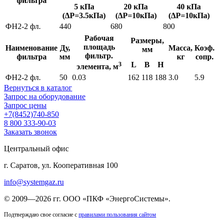
фильтра
5 кПа
20 кПа
40 кПа
(ΔР=3.5кПа)
(ΔР=10кПа)
(ΔР=10кПа)
ФН2-2 фл.
440
680
800
Рабочая
Размеры,
площадь
Наименование
Ду,
Масса,
Коэф.
мм
фильтр.
фильтра
мм
кг
сопр.
3
L
B
H
элемента, м
ФН2-2 фл.
50
0.03
162
118
188
3.0
5.9
Вернуться в каталог
Запрос на оборудование
Запрос цены
+7(8452)740-850
8 800 333-90-03
Заказать звонок
Центральный офис
г. Саратов, ул. Кооперативная 100
info@systemgaz.ru
©
2009—2026 гг.
ООО «ПКФ «ЭнергоСистемы»
.
Подтверждаю свое согласие с
правилами пользования сайтом