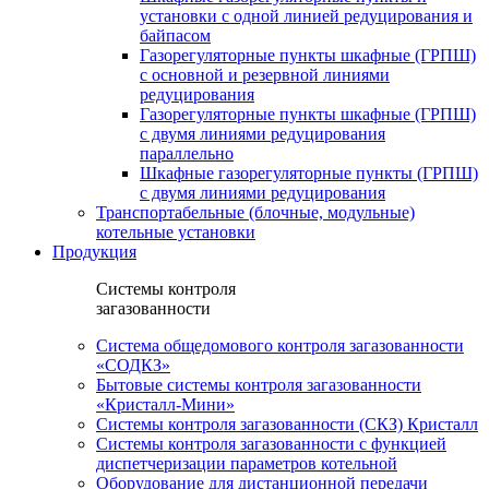
установки c одной линией редуцирования и
байпасом
Газорегуляторные пункты шкафные (ГРПШ)
с основной и резервной линиями
редуцирования
Газорегуляторные пункты шкафные (ГРПШ)
с двумя линиями редуцирования
параллельно
Шкафные газорегуляторные пункты (ГРПШ)
c двумя линиями редуцирования
Транспортабельные (блочные, модульные)
котельные установки
Продукция
Системы контроля
загазованности
Система общедомового контроля загазованности
«СОДКЗ»
Бытовые системы контроля загазованности
«Кристалл-Мини»
Системы контроля загазованности (СКЗ) Кристалл
Системы контроля загазованности с функцией
диспетчеризации параметров котельной
Оборудование для дистанционной передачи