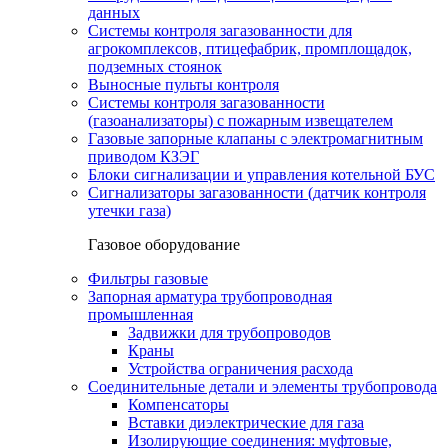
данных
Системы контроля загазованности для
агрокомплексов, птицефабрик, промплощадок,
подземных стоянок
Выносные пульты контроля
Системы контроля загазованности
(газоанализаторы) с пожарным извещателем
Газовые запорные клапаны с электромагнитным
приводом КЗЭГ
Блоки сигнализации и управления котельной БУС
Сигнализаторы загазованности (датчик контроля
утечки газа)
Газовое оборудование
Фильтры газовые
Запорная арматура трубопроводная
промышленная
Задвижки для трубопроводов
Краны
Устройства ограничения расхода
Соединительные детали и элементы трубопровода
Компенсаторы
Вставки диэлектрические для газа
Изолирующие соединения: муфтовые,