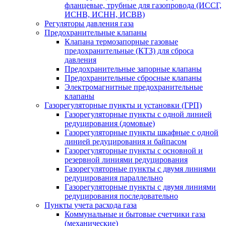
фланцевые, трубные для газопровода (ИССГ,
ИСНВ, ИСНН, ИСВВ)
Регуляторы давления газа
Предохранительные клапаны
Клапана термозапорные газовые
предохранительные (КТЗ) для сброса
давления
Предохранительные запорные клапаны
Предохранительные сбросные клапаны
Электромагнитные предохранительные
клапаны
Газорегуляторные пункты и установки (ГРП)
Газорегуляторные пункты с одной линией
редуцирования (домовые)
Газорегуляторные пункты шкафные с одной
линией редуцирования и байпасом
Газорегуляторные пункты с основной и
резервной линиями редуцирования
Газорегуляторные пункты с двумя линиями
редуцирования параллельно
Газорегуляторные пункты с двумя линиями
редуцирования последовательно
Пункты учета расхода газа
Коммунальные и бытовые счетчики газа
(механические)