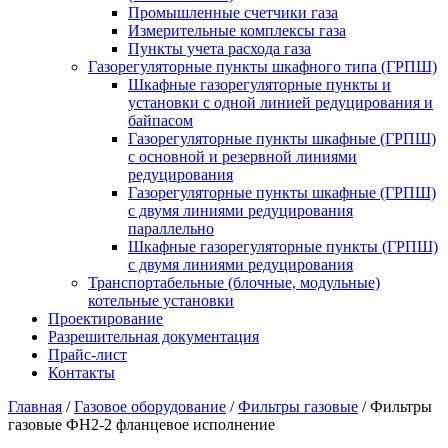
Промышленные счетчики газа
Измерительные комплексы газа
Пункты учета расхода газа
Газорегуляторные пункты шкафного типа (ГРПШ)
Шкафные газорегуляторные пункты и
установки c одной линией редуцирования и
байпасом
Газорегуляторные пункты шкафные (ГРПШ)
с основной и резервной линиями
редуцирования
Газорегуляторные пункты шкафные (ГРПШ)
с двумя линиями редуцирования
параллельно
Шкафные газорегуляторные пункты (ГРПШ)
c двумя линиями редуцирования
Транспортабельные (блочные, модульные)
котельные установки
Проектирование
Разрешительная документация
Прайс-лист
Контакты
Главная
/
Газовое оборудование
/
Фильтры газовые
/
Фильтры
газовые ФН2-2 фланцевое исполнение