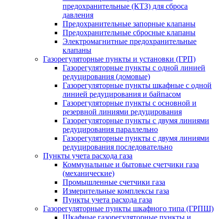
предохранительные (КТЗ) для сброса
давления
Предохранительные запорные клапаны
Предохранительные сбросные клапаны
Электромагнитные предохранительные
клапаны
Газорегуляторные пункты и установки (ГРП)
Газорегуляторные пункты с одной линией
редуцирования (домовые)
Газорегуляторные пункты шкафные с одной
линией редуцирования и байпасом
Газорегуляторные пункты с основной и
резервной линиями редуцирования
Газорегуляторные пункты с двумя линиями
редуцирования параллельно
Газорегуляторные пункты с двумя линиями
редуцирования последовательно
Пункты учета расхода газа
Коммунальные и бытовые счетчики газа
(механические)
Промышленные счетчики газа
Измерительные комплексы газа
Пункты учета расхода газа
Газорегуляторные пункты шкафного типа (ГРПШ)
Шкафные газорегуляторные пункты и