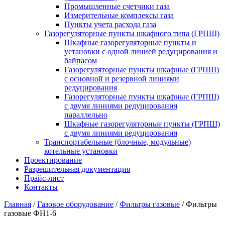
Промышленные счетчики газа
Измерительные комплексы газа
Пункты учета расхода газа
Газорегуляторные пункты шкафного типа (ГРПШ)
Шкафные газорегуляторные пункты и
установки c одной линией редуцирования и
байпасом
Газорегуляторные пункты шкафные (ГРПШ)
с основной и резервной линиями
редуцирования
Газорегуляторные пункты шкафные (ГРПШ)
с двумя линиями редуцирования
параллельно
Шкафные газорегуляторные пункты (ГРПШ)
c двумя линиями редуцирования
Транспортабельные (блочные, модульные)
котельные установки
Проектирование
Разрешительная документация
Прайс-лист
Контакты
Главная
/
Газовое оборудование
/
Фильтры газовые
/
Фильтры
газовые ФН1-6