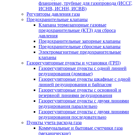
фланцевые, трубные для газопровода (ИССГ,
ИСНВ, ИСНН, ИСВВ)
Регуляторы давления газа
Предохранительные клапаны
Клапана термозапорные газовые
предохранительные (КТЗ) для сброса
давления
Предохранительные запорные клапаны
Предохранительные сбросные клапаны
Электромагнитные предохранительные
клапаны
Газорегуляторные пункты и установки (ГРП)
Газорегуляторные пункты с одной линией
редуцирования (домовые)
Газорегуляторные пункты шкафные с одной
линией редуцирования и байпасом
Газорегуляторные пункты с основной и
резервной линиями редуцирования
Газорегуляторные пункты с двумя линиями
редуцирования параллельно
Газорегуляторные пункты с двумя линиями
редуцирования последовательно
Пункты учета расхода газа
Коммунальные и бытовые счетчики газа
(механические)