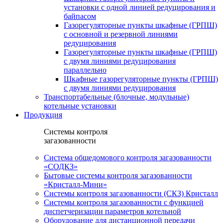
установки c одной линией редуцирования и
байпасом
Газорегуляторные пункты шкафные (ГРПШ)
с основной и резервной линиями
редуцирования
Газорегуляторные пункты шкафные (ГРПШ)
с двумя линиями редуцирования
параллельно
Шкафные газорегуляторные пункты (ГРПШ)
c двумя линиями редуцирования
Транспортабельные (блочные, модульные)
котельные установки
Продукция
Системы контроля
загазованности
Система общедомового контроля загазованности
«СОДКЗ»
Бытовые системы контроля загазованности
«Кристалл-Мини»
Системы контроля загазованности (СКЗ) Кристалл
Системы контроля загазованности с функцией
диспетчеризации параметров котельной
Оборудование для дистанционной передачи