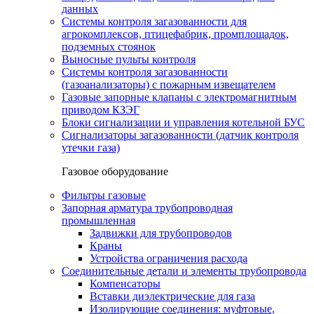
данных
Системы контроля загазованности для
агрокомплексов, птицефабрик, промплощадок,
подземных стоянок
Выносные пульты контроля
Системы контроля загазованности
(газоанализаторы) с пожарным извещателем
Газовые запорные клапаны с электромагнитным
приводом КЗЭГ
Блоки сигнализации и управления котельной БУС
Сигнализаторы загазованности (датчик контроля
утечки газа)
Газовое оборудование
Фильтры газовые
Запорная арматура трубопроводная
промышленная
Задвижки для трубопроводов
Краны
Устройства ограничения расхода
Соединительные детали и элементы трубопровода
Компенсаторы
Вставки диэлектрические для газа
Изолирующие соединения: муфтовые,