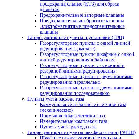
предохранительные (КТЗ) для сброса
давления
Предохранительные запорные клапаны
Предохранительные сбросные клапаны
Электромагнитные предохранительные
клапаны
Газорегуляторные пункты и установки (ГРП)
Газорегуляторные пункты с одной линией
редуцирования (домовые)
Газорегуляторные пункты шкафные с одной
линией редуцирования и байпасом
Газорегуляторные пункты с основной и
резервной линиями редуцирования
Газорегуляторные пункты с двумя линиями
редуцирования параллельно
Газорегуляторные пункты с двумя линиями
редуцирования последовательно
Пункты учета расхода газа
Коммунальные и бытовые счетчики газа
(механические)
Промышленные счетчики газа
Измерительные комплексы газа
Пункты учета расхода газа
Газорегуляторные пункты шкафного типа (ГРПШ)
Шкафные газорегуляторные пункты и