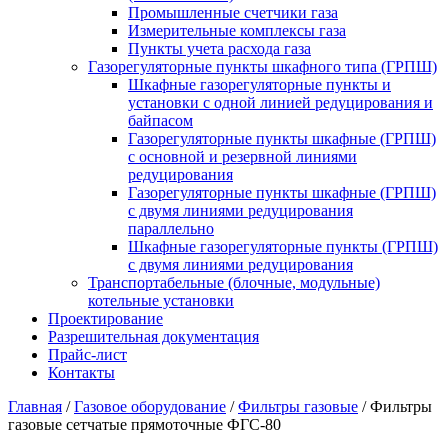
Промышленные счетчики газа
Измерительные комплексы газа
Пункты учета расхода газа
Газорегуляторные пункты шкафного типа (ГРПШ)
Шкафные газорегуляторные пункты и
установки c одной линией редуцирования и
байпасом
Газорегуляторные пункты шкафные (ГРПШ)
с основной и резервной линиями
редуцирования
Газорегуляторные пункты шкафные (ГРПШ)
с двумя линиями редуцирования
параллельно
Шкафные газорегуляторные пункты (ГРПШ)
c двумя линиями редуцирования
Транспортабельные (блочные, модульные)
котельные установки
Проектирование
Разрешительная документация
Прайс-лист
Контакты
Главная
/
Газовое оборудование
/
Фильтры газовые
/
Фильтры
газовые сетчатые прямоточные ФГС-80