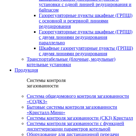
установки c одной линией редуцирования и
байпасом
Газорегуляторные пункты шкафные (ГРПШ)
с основной и резервной линиями
редуцирования
Газорегуляторные пункты шкафные (ГРПШ)
с двумя линиями редуцирования
параллельно
Шкафные газорегуляторные пункты (ГРПШ)
c двумя линиями редуцирования
Транспортабельные (блочные, модульные)
котельные установки
Продукция
Системы контроля
загазованности
Система общедомового контроля загазованности
«СОДКЗ»
Бытовые системы контроля загазованности
«Кристалл-Мини»
Системы контроля загазованности (СКЗ) Кристалл
Системы контроля загазованности с функцией
диспетчеризации параметров котельной
Оборудование для дистанционной передачи