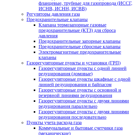
фланцевые, трубные для газопровода (ИССГ,
ИСНВ, ИСНН, ИСВВ)
Регуляторы давления газа
Предохранительные клапаны
Клапана термозапорные газовые
предохранительные (КТЗ) для сброса
давления
Предохранительные запорные клапаны
Предохранительные сбросные клапаны
Электромагнитные предохранительные
клапаны
Газорегуляторные пункты и установки (ГРП)
Газорегуляторные пункты с одной линией
редуцирования (домовые)
Газорегуляторные пункты шкафные с одной
линией редуцирования и байпасом
Газорегуляторные пункты с основной и
резервной линиями редуцирования
Газорегуляторные пункты с двумя линиями
редуцирования параллельно
Газорегуляторные пункты с двумя линиями
редуцирования последовательно
Пункты учета расхода газа
Коммунальные и бытовые счетчики газа
(механические)