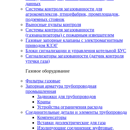
данных
Системы контроля загазованности для
агрокомплексов, птицефабрик, промплощадок,
подземных стоянок
Выносные пульты контроля
Системы контроля загазованности
(газоанализаторы) с пожарным извещателем
Газовые запорные клапаны с электромагнитным
приводом КЗЭГ
Блоки сигнализации и управления котельной БУС
Сигнализаторы загазованности (датчик контроля
утечки газа)
Газовое оборудование
Фильтры газовые
Запорная арматура трубопроводная
промышленная
Задвижки для трубопроводов
Краны
Устройства ограничения расхода
Соединительные детали и элементы трубопровода
Компенсаторы
Вставки диэлектрические для газа
Изолирующие соединения: муфтовые,