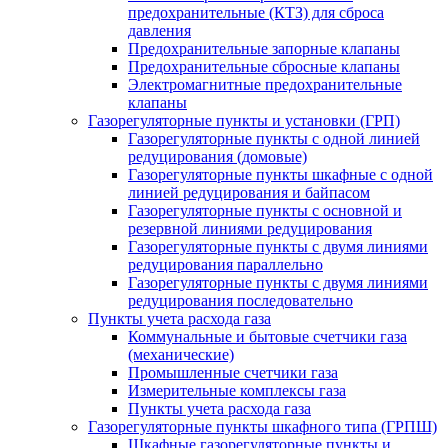
предохранительные (КТЗ) для сброса
давления
Предохранительные запорные клапаны
Предохранительные сбросные клапаны
Электромагнитные предохранительные
клапаны
Газорегуляторные пункты и установки (ГРП)
Газорегуляторные пункты с одной линией
редуцирования (домовые)
Газорегуляторные пункты шкафные с одной
линией редуцирования и байпасом
Газорегуляторные пункты с основной и
резервной линиями редуцирования
Газорегуляторные пункты с двумя линиями
редуцирования параллельно
Газорегуляторные пункты с двумя линиями
редуцирования последовательно
Пункты учета расхода газа
Коммунальные и бытовые счетчики газа
(механические)
Промышленные счетчики газа
Измерительные комплексы газа
Пункты учета расхода газа
Газорегуляторные пункты шкафного типа (ГРПШ)
Шкафные газорегуляторные пункты и