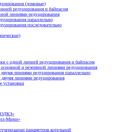
дуцирования (домовые)
инией редуцирования и байпасом
рвной линиями редуцирования
едуцирования параллельно
едуцирования последовательно
анические)
ки c одной линией редуцирования и байпасом
 основной и резервной линиями редуцирования
 двумя линиями редуцирования параллельно
 двумя линиями редуцирования
е установки
«СОДКЗ»
алл-Мини»
етчеризации параметров котельной