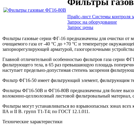
Фильтры газо
Прайс-лист Системы контроля з
Запрос на оборудование
Запрос цены
Фильтры газовые серии
ФГ-16
предназначены для очистки от ме
очищаемого газа от -40 °С до +70 °С и температуре окружающе
запорнорегулирующей арматурой, газогорелочными устройства
Главной отличительной особенностью фильтров газа серии ФГ
фильтрующего тела, в 65 раз превышающую площадь поперечного
наступает
предельно-допустимая
степень засорения фильтрующе
Фильтр
ФГ16-50
имеет фильтрующий элемент, фильтрующим тело
Фильтры
ФГ16-50В
и
ФГ16-80В
предназначены для более высо
волоконно-целлюлозный
листовой фильтровальный материал,
Фильтры могут устанавливаться во взрывоопасных зонах всех кл
IIА и II В. групп
Т1-Т4
; по ГОСТ
12.1.01
1.
Технические характеристики