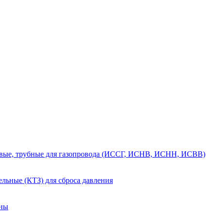
вые, трубные для газопровода (ИССГ, ИСНВ, ИСНН, ИСВВ)
льные (КТЗ) для сброса давления
аны