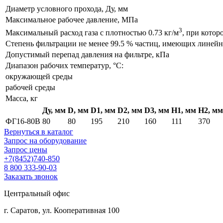
Диаметр условного прохода, Ду, мм
Максимальное рабочее давление, МПа
3
Максимальный расход газа с плотностью 0.73 кг/м
, при котор
Степень фильтрации не менее 99.5 % частиц, имеющих линей
Допустимый перепад давления на фильтре, кПа
Диапазон рабочих температур, °С:
окружающей среды
рабочей среды
Масса, кг
Ду, мм
D, мм
D1, мм
D2, мм
D3, мм
H1, мм
H2, мм
ФГ16-80В
80
80
195
210
160
111
370
Вернуться в каталог
Запрос на оборудование
Запрос цены
+7(8452)740-850
8 800 333-90-03
Заказать звонок
Центральный офис
г. Саратов, ул. Кооперативная 100