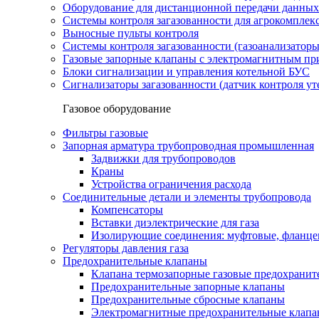
Оборудование для дистанционной передачи данных
Системы контроля загазованности для агрокомплек
Выносные пульты контроля
Системы контроля загазованности (газоанализатор
Газовые запорные клапаны с электромагнитным п
Блоки сигнализации и управления котельной БУС
Сигнализаторы загазованности (датчик контроля уте
Газовое оборудование
Фильтры газовые
Запорная арматура трубопроводная промышленная
Задвижки для трубопроводов
Краны
Устройства ограничения расхода
Соединительные детали и элементы трубопровода
Компенсаторы
Вставки диэлектрические для газа
Изолирующие соединения: муфтовые, фланце
Регуляторы давления газа
Предохранительные клапаны
Клапана термозапорные газовые предохраните
Предохранительные запорные клапаны
Предохранительные сбросные клапаны
Электромагнитные предохранительные клап