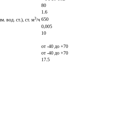
80
1.6
3
650
 вод. ст.), ст. м
/ч
0,005
10
от -40 до +70
от -40 до +70
17.5