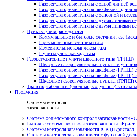
Газорегуляторные пункты с одной линией ре
Газорегуляторные пункты шкафные с одной л
Газорегуляторные пункты с основной и резе
Газорегуляторные пункты с двумя линиями р
Газорегуляторные пункты с двумя линиями р
Пункты учета расхода газа
Коммунальные и бытовые счетчики газа (мех
Промышленные счетчики газа
Измерительные комплексы газа
Пункты учета расхода газа
Газорегуляторные пункты шкафного типа (ГРПШ)
Шкафные газорегуляторные пункты и установ
Газорегуляторные пункты шкафные (ГРПШ) с
Газорегуляторные пункты шкафные (ГРПШ) с
Шкафные газорегуляторные пункты (ГРПШ) c
Транспортабельные (блочные, модульные) котельны
Продукция
Системы контроля
загазованности
Система общедомового контроля загазованности 
Бытовые системы контроля загазованности «Крист
Системы контроля загазованности (СКЗ) Кристалл
Системы контроля загазованности с функцией дисп