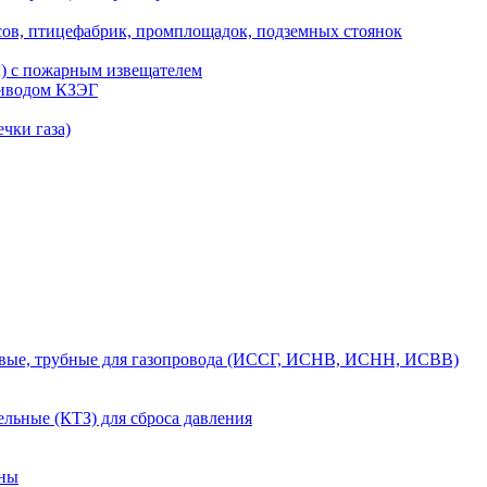
сов, птицефабрик, промплощадок, подземных стоянок
ы) с пожарным извещателем
риводом КЗЭГ
чки газа)
вые, трубные для газопровода (ИССГ, ИСНВ, ИСНН, ИСВВ)
льные (КТЗ) для сброса давления
аны