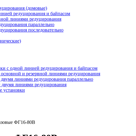
дуцирования (домовые)
инией редуцирования и байпасом
рвной линиями редуцирования
едуцирования параллельно
едуцирования последовательно
анические)
ки c одной линией редуцирования и байпасом
 основной и резервной линиями редуцирования
 двумя линиями редуцирования параллельно
 двумя линиями редуцирования
е установки
азовые ФГ16-80В