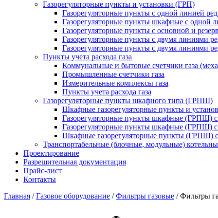
Газорегуляторные пункты и установки (ГРП)
Газорегуляторные пункты с одной линией ре
Газорегуляторные пункты шкафные с одной л
Газорегуляторные пункты с основной и резе
Газорегуляторные пункты с двумя линиями р
Газорегуляторные пункты с двумя линиями р
Пункты учета расхода газа
Коммунальные и бытовые счетчики газа (мех
Промышленные счетчики газа
Измерительные комплексы газа
Пункты учета расхода газа
Газорегуляторные пункты шкафного типа (ГРПШ)
Шкафные газорегуляторные пункты и установ
Газорегуляторные пункты шкафные (ГРПШ) с
Газорегуляторные пункты шкафные (ГРПШ) с
Шкафные газорегуляторные пункты (ГРПШ) c
Транспортабельные (блочные, модульные) котельны
Проектирование
Разрешительная документация
Прайс-лист
Контакты
Главная
/
Газовое оборудование
/
Фильтры газовые
/
Фильтры г