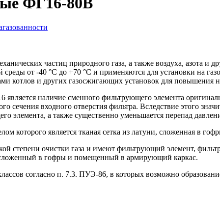
вые ФГ16-80В
агазованности
ханических частиц природного газа, а также воздуха, азота и д
й среды от -40 °С до +70 °С и применяются для установки на г
ми котлов и других газосжигающих установок для повышения н
16 является наличие сменного фильтрующего элемента оригина
 сечения входного отверстия фильтра. Вследствие этого значит
го элемента, а также существенно уменьшается перепад давлени
м которого является тканая сетка из латуни, сложенная в гоф
кой степени очистки газа и имеют фильтрующий элемент, фильт
 сложенный в гофры и помещенный в армирующий каркас.
ассов согласно п. 7.3.
ПУЭ-86
, в которых возможно образовани