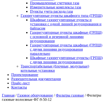
Промышленные счетчики газа
Измерительные комплексы газа
Пункты учета расхода газа
Газорегуляторные пункты шкафного типа (ГРПШ)
Шкафные газорегуляторные пункты и
установки c одной линией редуцирования и
байпасом
Газорегуляторные пункты шкафные (ГРПШ)
с основной и резервной линиями
редуцирования
Газорегуляторные пункты шкафные (ГРПШ)
с двумя линиями редуцирования
параллельно
Шкафные газорегуляторные пункты (ГРПШ)
c двумя линиями редуцирования
Транспортабельные (блочные, модульные)
котельные установки
Проектирование
Разрешительная документация
Прайс-лист
Контакты
Главная
/
Газовое оборудование
/
Фильтры газовые
/
Фильтры
газовые волосяные ФГ-9-50-12