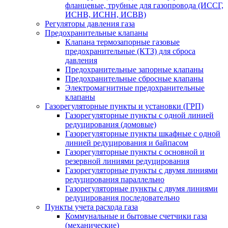
фланцевые, трубные для газопровода (ИССГ,
ИСНВ, ИСНН, ИСВВ)
Регуляторы давления газа
Предохранительные клапаны
Клапана термозапорные газовые
предохранительные (КТЗ) для сброса
давления
Предохранительные запорные клапаны
Предохранительные сбросные клапаны
Электромагнитные предохранительные
клапаны
Газорегуляторные пункты и установки (ГРП)
Газорегуляторные пункты с одной линией
редуцирования (домовые)
Газорегуляторные пункты шкафные с одной
линией редуцирования и байпасом
Газорегуляторные пункты с основной и
резервной линиями редуцирования
Газорегуляторные пункты с двумя линиями
редуцирования параллельно
Газорегуляторные пункты с двумя линиями
редуцирования последовательно
Пункты учета расхода газа
Коммунальные и бытовые счетчики газа
(механические)