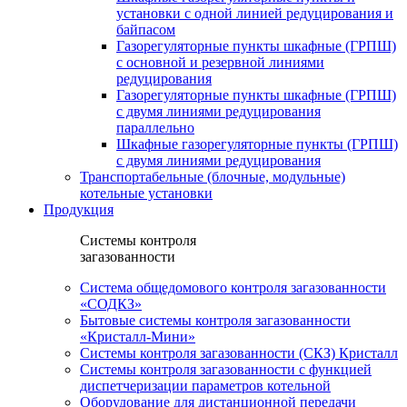
установки c одной линией редуцирования и
байпасом
Газорегуляторные пункты шкафные (ГРПШ)
с основной и резервной линиями
редуцирования
Газорегуляторные пункты шкафные (ГРПШ)
с двумя линиями редуцирования
параллельно
Шкафные газорегуляторные пункты (ГРПШ)
c двумя линиями редуцирования
Транспортабельные (блочные, модульные)
котельные установки
Продукция
Системы контроля
загазованности
Система общедомового контроля загазованности
«СОДКЗ»
Бытовые системы контроля загазованности
«Кристалл-Мини»
Системы контроля загазованности (СКЗ) Кристалл
Системы контроля загазованности с функцией
диспетчеризации параметров котельной
Оборудование для дистанционной передачи