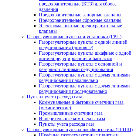
предохранительные (КТЗ) для сброса
давления
Предохранительные запорные клапаны
Предохранительные сбросные клапаны
Электромагнитные предохранительные
клапаны
Газорегуляторные пункты и установки (ГРП)
Газорегуляторные пункты с одной линией
редуцирования (домовые)
Газорегуляторные пункты шкафные с одной
линией редуцирования и байпасом
Газорегуляторные пункты с основной и
резервной линиями редуцирования
Газорегуляторные пункты с двумя линиями
редуцирования параллельно
Газорегуляторные пункты с двумя линиями
редуцирования последовательно
Пункты учета расхода газа
Коммунальные и бытовые счетчики газа
(механические)
Промышленные счетчики газа
Измерительные комплексы газа
Пункты учета расхода газа
Газорегуляторные пункты шкафного типа (ГРПШ)
Шкафные газорегуляторные пункты и