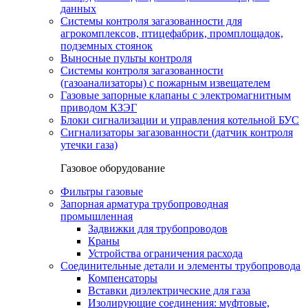
данных
Системы контроля загазованности для
агрокомплексов, птицефабрик, промплощадок,
подземных стоянок
Выносные пульты контроля
Системы контроля загазованности
(газоанализаторы) с пожарным извещателем
Газовые запорные клапаны с электромагнитным
приводом КЗЭГ
Блоки сигнализации и управления котельной БУС
Сигнализаторы загазованности (датчик контроля
утечки газа)
Газовое оборудование
Фильтры газовые
Запорная арматура трубопроводная
промышленная
Задвижки для трубопроводов
Краны
Устройства ограничения расхода
Соединительные детали и элементы трубопровода
Компенсаторы
Вставки диэлектрические для газа
Изолирующие соединения: муфтовые,