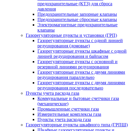
предохранительные (КТЗ) для сброса
давления
Предохранительные запорные клапаны
Предохранительные сбросные клапаны
Электромагнитные предохранительные
клапаны
Газорегуляторные пункты и установки (ГРП)
Газорегуляторные пункты с одной линией
редуцирования (домовые)
Газорегуляторные пункты шкафные с одной
линией редуцирования и байпасом
Газорегуляторные пункты с основной и
резервной линиями редуцирования
Газорегуляторные пункты с двумя линиями
редуцирования параллельно
Газорегуляторные пункты с двумя линиями
редуцирования последовательно
Пункты учета расхода газа
Коммунальные и бытовые счетчики газа
(механические)
Промышленные счетчики газа
Измерительные комплексы газа
Пункты учета расхода газа
Газорегуляторные пункты шкафного типа (ГРПШ)
Шкафные газорегуляторные пункты и