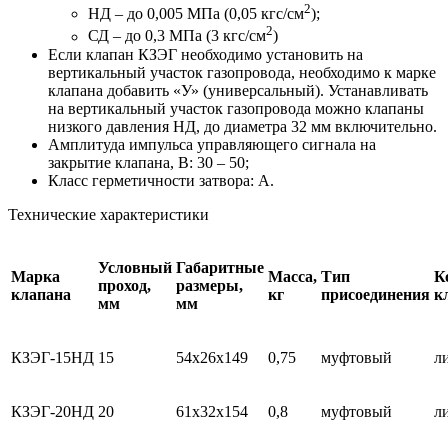
2
НД – до 0,005 МПа (0,05 кгс/см
);
2
СД – до 0,3 МПа (3 кгс/см
)
Если клапан КЗЭГ необходимо установить на
вертикальный участок газопровода, необходимо к марке
клапана добавить «У» (универсальный). Устанавливать
на вертикальный участок газопровода можно клапаны
низкого давления НД, до диаметра 32 мм включительно.
Амплитуда импульса управляющего сигнала на
закрытие клапана, В: 30 – 50;
Класс герметичности затвора: А.
Технические характеристики
Условный
Габаритные
Марка
Масса,
Тип
К
проход,
размеры,
клапана
кг
присоединения
к
мм
мм
КЗЭГ-15НД
15
54х26х149
0,75
муфтовый
л
КЗЭГ-20НД
20
61х32х154
0,8
муфтовый
л