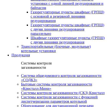
установки c одной линией редуцирования и
байпасом
Газорегуляторные пункты шкафные (ГРПШ)
с основной и резервной линиями
редуцирования
Газорегуляторные пункты шкафные (ГРПШ)
с двумя линиями редуцирования
параллельно
Шкафные газорегуляторные пункты (ГРПШ)
c двумя линиями редуцирования
Транспортабельные (блочные, модульные)
котельные установки
Продукция
Системы контроля
загазованности
Система общедомового контроля загазованности
«СОДКЗ»
Бытовые системы контроля загазованности
«Кристалл-Мини»
Системы контроля загазованности (СКЗ) Кристалл
Системы контроля загазованности с функцией
диспетчеризации параметров котельной
Оборудование для дистанционной передачи