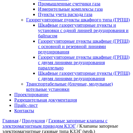
Промышленные счетчики газа
Измерительные комплексы газа
Пункты учета расхода газа
Газорегуляторные пункты шкафного типа (ГРПШ)
Шкафные газорегуляторные пункты и
установки c одной линией редуцирования и
байпасом
Газорегуляторные пункты шкафные (ГРПШ)
с основной и резервной линиями
редуцирования
Газорегуляторные пункты шкафные (ГРПШ)
с двумя линиями редуцирования
параллельно
Шкафные газорегуляторные пункты (ГРПШ)
c двумя линиями редуцирования
Транспортабельные (блочные, модульные)
котельные установки
Проектирование
Разрешительная документация
Прайс-лист
Контакты
Главная
/
Продукция
/
Газовые запорные клапаны с
электромагнитным приводом КЗЭГ
/
Клапаны запорные
электромагнитные газовые типа КЗЭГ (муф.)