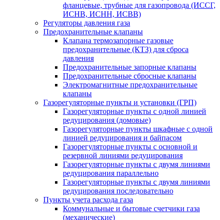
фланцевые, трубные для газопровода (ИССГ,
ИСНВ, ИСНН, ИСВВ)
Регуляторы давления газа
Предохранительные клапаны
Клапана термозапорные газовые
предохранительные (КТЗ) для сброса
давления
Предохранительные запорные клапаны
Предохранительные сбросные клапаны
Электромагнитные предохранительные
клапаны
Газорегуляторные пункты и установки (ГРП)
Газорегуляторные пункты с одной линией
редуцирования (домовые)
Газорегуляторные пункты шкафные с одной
линией редуцирования и байпасом
Газорегуляторные пункты с основной и
резервной линиями редуцирования
Газорегуляторные пункты с двумя линиями
редуцирования параллельно
Газорегуляторные пункты с двумя линиями
редуцирования последовательно
Пункты учета расхода газа
Коммунальные и бытовые счетчики газа
(механические)