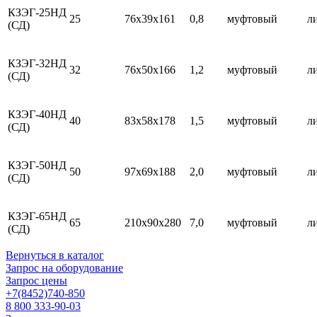
КЗЭГ-25НД
25
76х39х161
0,8
муфтовый
л
(СД)
КЗЭГ-32НД
32
76х50х166
1,2
муфтовый
л
(СД)
КЗЭГ-40НД
40
83х58х178
1,5
муфтовый
л
(СД)
КЗЭГ-50НД
50
97х69х188
2,0
муфтовый
л
(СД)
КЗЭГ-65НД
65
210х90х280
7,0
муфтовый
л
(СД)
Вернуться в каталог
Запрос на оборудование
Запрос цены
+7(8452)740-850
8 800 333-90-03