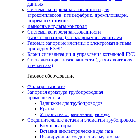
данных
Системы контроля загазованности для
агрокомплексов, птицефабрик, промплощадок,
подземных стоянок
Выносные пульты контроля
Системы контроля загазованности
(газоанализаторы) с пожарным извещателем
Газовые запорные клапаны с электромагнитным
приводом КЗЭГ
Блоки сигнализации и управления котельной БУС
Сигнализаторы загазованности (датчик контроля
утечки газа)
Газовое оборудование
Фильтры газовые
Запорная арматура трубопроводная
промышленная
Задвижки для трубопроводов
Краны
Устройства ограничения расхода
Соединительные детали и элементы трубопровода
Компенсаторы
Вставки диэлектрические для газа
Изолирующие соединения: муфтовые,