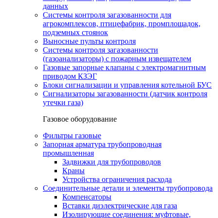
данных
Системы контроля загазованности для
агрокомплексов, птицефабрик, промплощадок,
подземных стоянок
Выносные пульты контроля
Системы контроля загазованности
(газоанализаторы) с пожарным извещателем
Газовые запорные клапаны с электромагнитным
приводом КЗЭГ
Блоки сигнализации и управления котельной БУС
Сигнализаторы загазованности (датчик контроля
утечки газа)
Газовое оборудование
Фильтры газовые
Запорная арматура трубопроводная
промышленная
Задвижки для трубопроводов
Краны
Устройства ограничения расхода
Соединительные детали и элементы трубопровода
Компенсаторы
Вставки диэлектрические для газа
Изолирующие соединения: муфтовые,