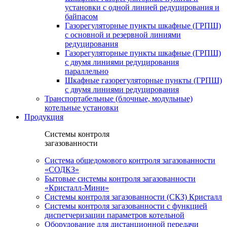
установки c одной линией редуцирования и
байпасом
Газорегуляторные пункты шкафные (ГРПШ)
с основной и резервной линиями
редуцирования
Газорегуляторные пункты шкафные (ГРПШ)
с двумя линиями редуцирования
параллельно
Шкафные газорегуляторные пункты (ГРПШ)
c двумя линиями редуцирования
Транспортабельные (блочные, модульные)
котельные установки
Продукция
Системы контроля
загазованности
Система общедомового контроля загазованности
«СОДКЗ»
Бытовые системы контроля загазованности
«Кристалл-Мини»
Системы контроля загазованности (СКЗ) Кристалл
Системы контроля загазованности с функцией
диспетчеризации параметров котельной
Оборудование для дистанционной передачи