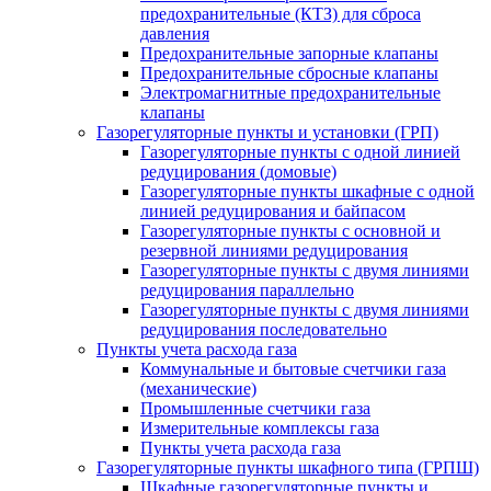
предохранительные (КТЗ) для сброса
давления
Предохранительные запорные клапаны
Предохранительные сбросные клапаны
Электромагнитные предохранительные
клапаны
Газорегуляторные пункты и установки (ГРП)
Газорегуляторные пункты с одной линией
редуцирования (домовые)
Газорегуляторные пункты шкафные с одной
линией редуцирования и байпасом
Газорегуляторные пункты с основной и
резервной линиями редуцирования
Газорегуляторные пункты с двумя линиями
редуцирования параллельно
Газорегуляторные пункты с двумя линиями
редуцирования последовательно
Пункты учета расхода газа
Коммунальные и бытовые счетчики газа
(механические)
Промышленные счетчики газа
Измерительные комплексы газа
Пункты учета расхода газа
Газорегуляторные пункты шкафного типа (ГРПШ)
Шкафные газорегуляторные пункты и