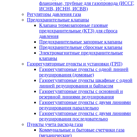
фланцевые, трубные для газопровода (ИССГ,
ИСНВ, ИСНН, ИСВВ)
Регуляторы давления газа
Предохранительные клапаны
Клапана термозапорные газовые
предохранительные (КТЗ) для сброса
давления
Предохранительные запорные клапаны
Предохранительные сбросные клапаны
Электромагнитные предохранительные
клапаны
Газорегуляторные пункты и установки (ГРП)
Газорегуляторные пункты с одной линией
редуцирования (домовые)
Газорегуляторные пункты шкафные с одной
линией редуцирования и байпасом
Газорегуляторные пункты с основной и
резервной линиями редуцирования
Газорегуляторные пункты с двумя линиями
редуцирования параллельно
Газорегуляторные пункты с двумя линиями
редуцирования последовательно
Пункты учета расхода газа
Коммунальные и бытовые счетчики газа
(механические)