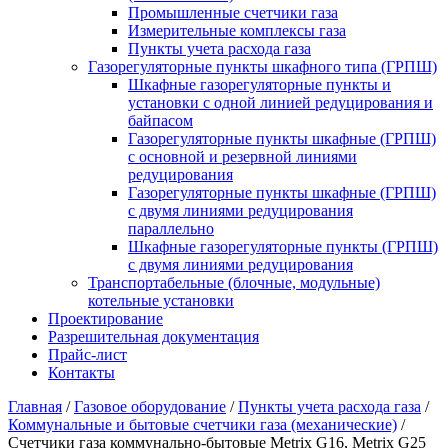
Промышленные счетчики газа
Измерительные комплексы газа
Пункты учета расхода газа
Газорегуляторные пункты шкафного типа (ГРПШ)
Шкафные газорегуляторные пункты и
установки c одной линией редуцирования и
байпасом
Газорегуляторные пункты шкафные (ГРПШ)
с основной и резервной линиями
редуцирования
Газорегуляторные пункты шкафные (ГРПШ)
с двумя линиями редуцирования
параллельно
Шкафные газорегуляторные пункты (ГРПШ)
c двумя линиями редуцирования
Транспортабельные (блочные, модульные)
котельные установки
Проектирование
Разрешительная документация
Прайс-лист
Контакты
Главная
/
Газовое оборудование
/
Пункты учета расхода газа
/
Коммунальные и бытовые счетчики газа (механические)
/
Счетчики газа коммунально-бытовые Metrix G16, Metrix G25