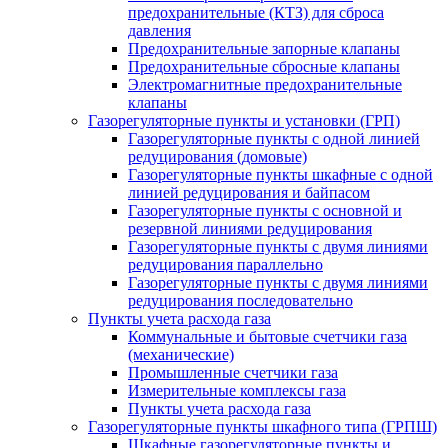
предохранительные (КТЗ) для сброса
давления
Предохранительные запорные клапаны
Предохранительные сбросные клапаны
Электромагнитные предохранительные
клапаны
Газорегуляторные пункты и установки (ГРП)
Газорегуляторные пункты с одной линией
редуцирования (домовые)
Газорегуляторные пункты шкафные с одной
линией редуцирования и байпасом
Газорегуляторные пункты с основной и
резервной линиями редуцирования
Газорегуляторные пункты с двумя линиями
редуцирования параллельно
Газорегуляторные пункты с двумя линиями
редуцирования последовательно
Пункты учета расхода газа
Коммунальные и бытовые счетчики газа
(механические)
Промышленные счетчики газа
Измерительные комплексы газа
Пункты учета расхода газа
Газорегуляторные пункты шкафного типа (ГРПШ)
Шкафные газорегуляторные пункты и