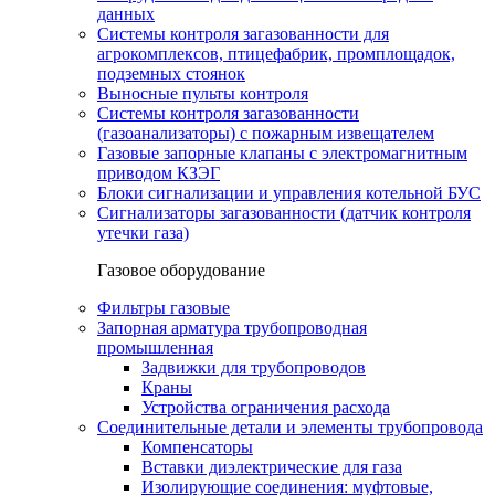
данных
Системы контроля загазованности для
агрокомплексов, птицефабрик, промплощадок,
подземных стоянок
Выносные пульты контроля
Системы контроля загазованности
(газоанализаторы) с пожарным извещателем
Газовые запорные клапаны с электромагнитным
приводом КЗЭГ
Блоки сигнализации и управления котельной БУС
Сигнализаторы загазованности (датчик контроля
утечки газа)
Газовое оборудование
Фильтры газовые
Запорная арматура трубопроводная
промышленная
Задвижки для трубопроводов
Краны
Устройства ограничения расхода
Соединительные детали и элементы трубопровода
Компенсаторы
Вставки диэлектрические для газа
Изолирующие соединения: муфтовые,