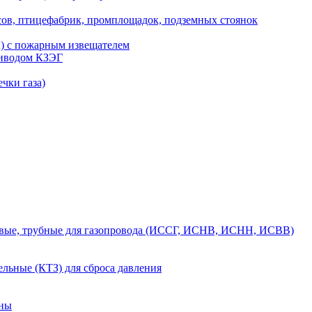
сов, птицефабрик, промплощадок, подземных стоянок
ы) с пожарным извещателем
риводом КЗЭГ
чки газа)
вые, трубные для газопровода (ИССГ, ИСНВ, ИСНН, ИСВВ)
льные (КТЗ) для сброса давления
аны