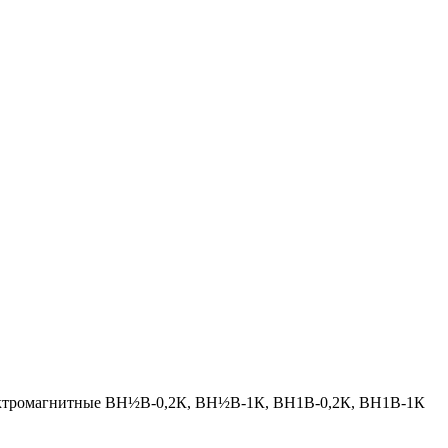
ктромагнитные ВН½В-0,2К, ВН½В-1К, ВН1В-0,2К, ВН1В-1К