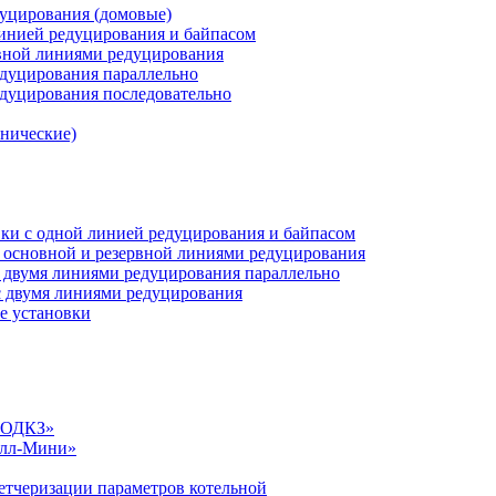
дуцирования (домовые)
инией редуцирования и байпасом
рвной линиями редуцирования
едуцирования параллельно
едуцирования последовательно
анические)
ки c одной линией редуцирования и байпасом
 основной и резервной линиями редуцирования
 двумя линиями редуцирования параллельно
 двумя линиями редуцирования
е установки
«СОДКЗ»
алл-Мини»
етчеризации параметров котельной