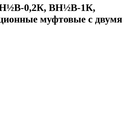
Н½В-0,2К, ВН½В-1К,
ционные муфтовые с двумя