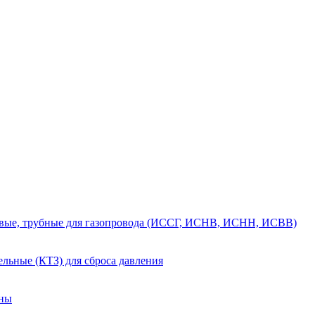
вые, трубные для газопровода (ИССГ, ИСНВ, ИСНН, ИСВВ)
льные (КТЗ) для сброса давления
аны