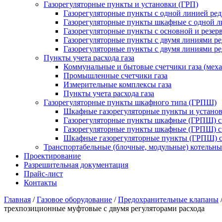
Газорегуляторные пункты и установки (ГРП)
Газорегуляторные пункты с одной линией ре
Газорегуляторные пункты шкафные с одной л
Газорегуляторные пункты с основной и резе
Газорегуляторные пункты с двумя линиями р
Газорегуляторные пункты с двумя линиями р
Пункты учета расхода газа
Коммунальные и бытовые счетчики газа (мех
Промышленные счетчики газа
Измерительные комплексы газа
Пункты учета расхода газа
Газорегуляторные пункты шкафного типа (ГРПШ)
Шкафные газорегуляторные пункты и установ
Газорегуляторные пункты шкафные (ГРПШ) с
Газорегуляторные пункты шкафные (ГРПШ) с
Шкафные газорегуляторные пункты (ГРПШ) c
Транспортабельные (блочные, модульные) котельны
Проектирование
Разрешительная документация
Прайс-лист
Контакты
Главная
/
Газовое оборудование
/
Предохранительные клапаны
трехпозиционные муфтовые с двумя регуляторами расхода