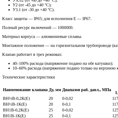
УХЛ2 (от -60 до +40 °С);
У2 (от -45 до +40 °С);
У3.1 (от -30 до +40 °С).
Класс защиты — IP65; для исполнения Е — IP67.
Полный ресурс включений — 1000000.
Материал корпуса — алюминиевые сплавы.
Монтажное положение — на горизонтальном трубопроводе (кат
Клапан работает в трех режимах:
40–100% расхода (напряжение подано на обе катушки);
10–60% расхода (напряжение подано только на верхнюю 
Технические характеристики
Наименование клапана
Ду, мм
Диапазон раб. давл., МПа
ВН½В-0,2К(Е)
20
0-0,02
117
ВН½В-1К(Е)
20
0-0,1
117
ВН1В-0,2К(Е)
25
0-0,02
12
ВН1В-1К(Е)
25
0-0,1
12