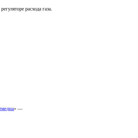
егуляторе расхода газа.
тмедиа
» —