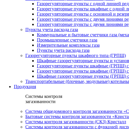
Газорегуляторные пункты с одной линией ре
Газорегуляторные пункты шкафные с одной л
Газорегуляторные пункты с основной и резе
Газорегуляторные пункты с двумя линиями р
Газорегуляторные пункты с двумя линиями р
Пункты учета расхода газа
Коммунальные и бытовые счетчики газа (мех
Промышленные счетчики газа
Измерительные комплексы газа
Пункты учета расхода газа
Газорегуляторные пункты шкафного типа (ГРПШ)
Шкафные газорегуляторные пункты и установ
Газорегуляторные пункты шкафные (ГРПШ) с
Газорегуляторные пункты шкафные (ГРПШ) с
Шкафные газорегуляторные пункты (ГРПШ) c
Транспортабельные (блочные, модульные) котельны
Продукция
Системы контроля
загазованности
Система общедомового контроля загазованности 
Бытовые системы контроля загазованности «Крист
Системы контроля загазованности (СКЗ) Кристалл
Системы контроля загазованности с функцией дисп