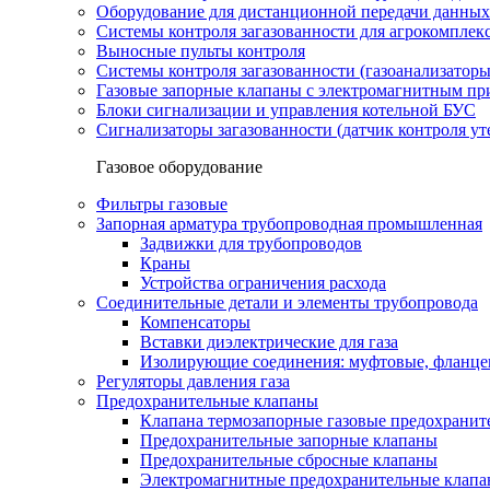
Оборудование для дистанционной передачи данных
Системы контроля загазованности для агрокомплек
Выносные пульты контроля
Системы контроля загазованности (газоанализатор
Газовые запорные клапаны с электромагнитным п
Блоки сигнализации и управления котельной БУС
Сигнализаторы загазованности (датчик контроля уте
Газовое оборудование
Фильтры газовые
Запорная арматура трубопроводная промышленная
Задвижки для трубопроводов
Краны
Устройства ограничения расхода
Соединительные детали и элементы трубопровода
Компенсаторы
Вставки диэлектрические для газа
Изолирующие соединения: муфтовые, фланце
Регуляторы давления газа
Предохранительные клапаны
Клапана термозапорные газовые предохраните
Предохранительные запорные клапаны
Предохранительные сбросные клапаны
Электромагнитные предохранительные клап