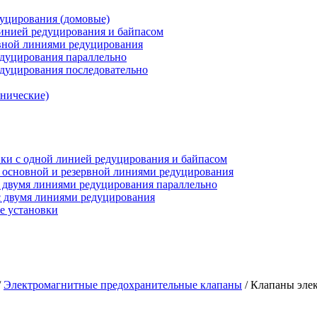
дуцирования (домовые)
инией редуцирования и байпасом
рвной линиями редуцирования
едуцирования параллельно
едуцирования последовательно
анические)
ки c одной линией редуцирования и байпасом
 основной и резервной линиями редуцирования
 двумя линиями редуцирования параллельно
 двумя линиями редуцирования
е установки
/
Электромагнитные предохранительные клапаны
/
Клапаны эле