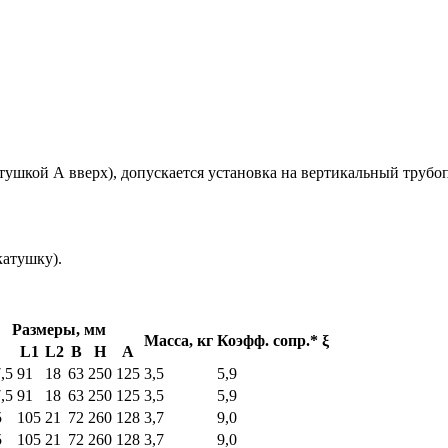
ушкой А вверх), допускается установка на вертикальный трубо
катушку).
Размеры, мм
Масса, кг
Коэфф. сопр.* ξ
L
L1
L2
В
Н
А
,5
91
18
63
250
125
3,5
5,9
,5
91
18
63
250
125
3,5
5,9
5
105
21
72
260
128
3,7
9,0
5
105
21
72
260
128
3,7
9,0