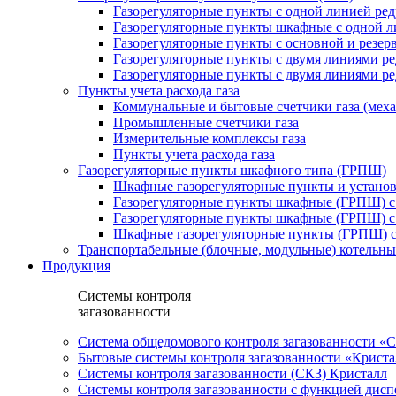
Газорегуляторные пункты с одной линией ре
Газорегуляторные пункты шкафные с одной л
Газорегуляторные пункты с основной и резе
Газорегуляторные пункты с двумя линиями р
Газорегуляторные пункты с двумя линиями р
Пункты учета расхода газа
Коммунальные и бытовые счетчики газа (мех
Промышленные счетчики газа
Измерительные комплексы газа
Пункты учета расхода газа
Газорегуляторные пункты шкафного типа (ГРПШ)
Шкафные газорегуляторные пункты и установ
Газорегуляторные пункты шкафные (ГРПШ) с
Газорегуляторные пункты шкафные (ГРПШ) с
Шкафные газорегуляторные пункты (ГРПШ) c
Транспортабельные (блочные, модульные) котельны
Продукция
Системы контроля
загазованности
Система общедомового контроля загазованности 
Бытовые системы контроля загазованности «Крист
Системы контроля загазованности (СКЗ) Кристалл
Системы контроля загазованности с функцией дисп