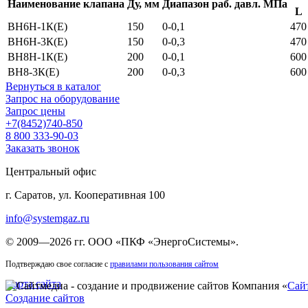
Наименование клапана
Ду, мм
Диапазон раб. давл. МПа
L
ВН6Н-1К(Е)
150
0-0,1
470
ВН6Н-3К(Е)
150
0-0,3
470
ВН8Н-1К(Е)
200
0-0,1
600
ВН8-3К(Е)
200
0-0,3
600
Вернуться в каталог
Запрос на оборудование
Запрос цены
+7(8452)740-850
8 800 333-90-03
Заказать звонок
Центральный офис
г. Саратов, ул. Кооперативная 100
info@systemgaz.ru
©
2009—2026 гг.
ООО «ПКФ «ЭнергоСистемы»
.
Подтверждаю свое согласие с
правилами пользования сайтом
Карта сайта
Компания «
Сай
Создание сайтов