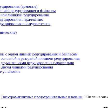
дуцирования (домовые)
инией редуцирования и байпасом
рвной линиями редуцирования
едуцирования параллельно
едуцирования последовательно
анические)
ки c одной линией редуцирования и байпасом
 основной и резервной линиями редуцирования
 двумя линиями редуцирования параллельно
 двумя линиями редуцирования
е установки
/
Электромагнитные предохранительные клапаны
/
Клапаны эле