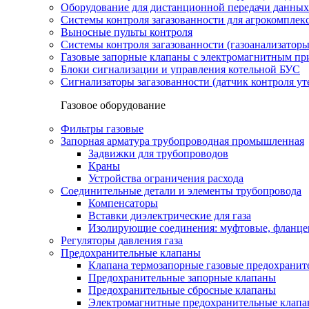
Оборудование для дистанционной передачи данных
Системы контроля загазованности для агрокомплек
Выносные пульты контроля
Системы контроля загазованности (газоанализатор
Газовые запорные клапаны с электромагнитным п
Блоки сигнализации и управления котельной БУС
Сигнализаторы загазованности (датчик контроля уте
Газовое оборудование
Фильтры газовые
Запорная арматура трубопроводная промышленная
Задвижки для трубопроводов
Краны
Устройства ограничения расхода
Соединительные детали и элементы трубопровода
Компенсаторы
Вставки диэлектрические для газа
Изолирующие соединения: муфтовые, фланце
Регуляторы давления газа
Предохранительные клапаны
Клапана термозапорные газовые предохраните
Предохранительные запорные клапаны
Предохранительные сбросные клапаны
Электромагнитные предохранительные клап