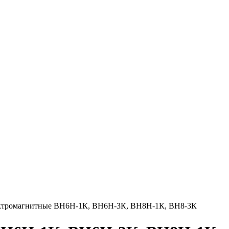
ктромагнитные ВН6Н-1К, ВН6Н-3К, ВН8Н-1К, ВН8-3К