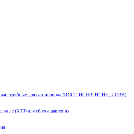
вые, трубные для газопровода (ИССГ, ИСНВ, ИСНН, ИСВВ)
льные (КТЗ) для сброса давления
аны