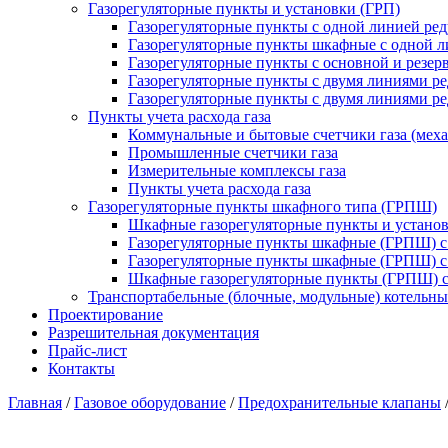
Газорегуляторные пункты и установки (ГРП)
Газорегуляторные пункты с одной линией ре
Газорегуляторные пункты шкафные с одной л
Газорегуляторные пункты с основной и резе
Газорегуляторные пункты с двумя линиями р
Газорегуляторные пункты с двумя линиями р
Пункты учета расхода газа
Коммунальные и бытовые счетчики газа (мех
Промышленные счетчики газа
Измерительные комплексы газа
Пункты учета расхода газа
Газорегуляторные пункты шкафного типа (ГРПШ)
Шкафные газорегуляторные пункты и установ
Газорегуляторные пункты шкафные (ГРПШ) с
Газорегуляторные пункты шкафные (ГРПШ) с
Шкафные газорегуляторные пункты (ГРПШ) c
Транспортабельные (блочные, модульные) котельны
Проектирование
Разрешительная документация
Прайс-лист
Контакты
Главная
/
Газовое оборудование
/
Предохранительные клапаны