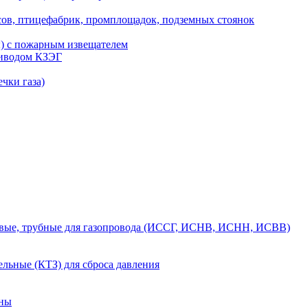
сов, птицефабрик, промплощадок, подземных стоянок
ы) с пожарным извещателем
риводом КЗЭГ
чки газа)
вые, трубные для газопровода (ИССГ, ИСНВ, ИСНН, ИСВВ)
льные (КТЗ) для сброса давления
аны