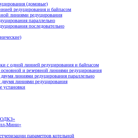
дуцирования (домовые)
инией редуцирования и байпасом
рвной линиями редуцирования
едуцирования параллельно
едуцирования последовательно
анические)
ки c одной линией редуцирования и байпасом
 основной и резервной линиями редуцирования
 двумя линиями редуцирования параллельно
 двумя линиями редуцирования
е установки
«СОДКЗ»
алл-Мини»
етчеризации параметров котельной