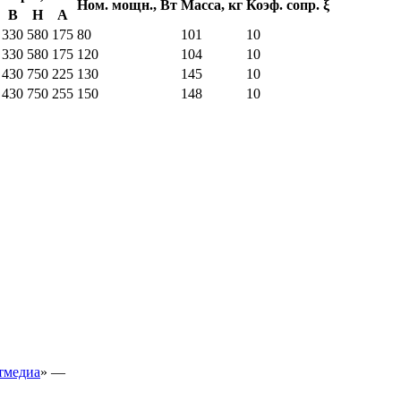
Ном. мощн., Вт
Масса, кг
Коэф. сопр. ξ
В
Н
А
330
580
175
80
101
10
330
580
175
120
104
10
430
750
225
130
145
10
430
750
255
150
148
10
тмедиа
» —