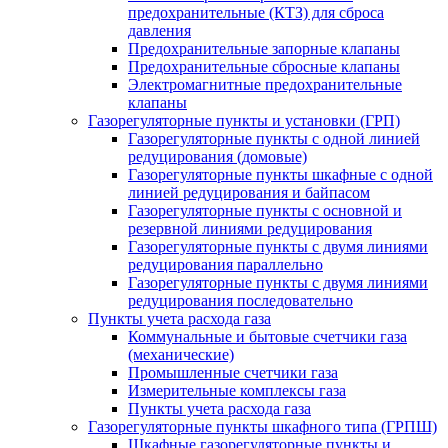
предохранительные (КТЗ) для сброса
давления
Предохранительные запорные клапаны
Предохранительные сбросные клапаны
Электромагнитные предохранительные
клапаны
Газорегуляторные пункты и установки (ГРП)
Газорегуляторные пункты с одной линией
редуцирования (домовые)
Газорегуляторные пункты шкафные с одной
линией редуцирования и байпасом
Газорегуляторные пункты с основной и
резервной линиями редуцирования
Газорегуляторные пункты с двумя линиями
редуцирования параллельно
Газорегуляторные пункты с двумя линиями
редуцирования последовательно
Пункты учета расхода газа
Коммунальные и бытовые счетчики газа
(механические)
Промышленные счетчики газа
Измерительные комплексы газа
Пункты учета расхода газа
Газорегуляторные пункты шкафного типа (ГРПШ)
Шкафные газорегуляторные пункты и