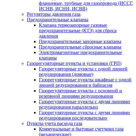
фланцевые, трубные для газопровода (ИССГ,
ИСНВ, ИСНН, ИСВВ)
Регуляторы давления газа
Предохранительные клапаны
Клапана термозапорные газовые
предохранительные (КТЗ) для сброса
давления
Предохранительные запорные клапаны
Предохранительные сбросные клапаны
Электромагнитные предохранительные
клапаны
Газорегуляторные пункты и установки (ГРП)
Газорегуляторные пункты с одной линией
редуцирования (домовые)
Газорегуляторные пункты шкафные с одной
линией редуцирования и байпасом
Газорегуляторные пункты с основной и
резервной линиями редуцирования
Газорегуляторные пункты с двумя линиями
редуцирования параллельно
Газорегуляторные пункты с двумя линиями
редуцирования последовательно
Пункты учета расхода газа
Коммунальные и бытовые счетчики газа
(механические)