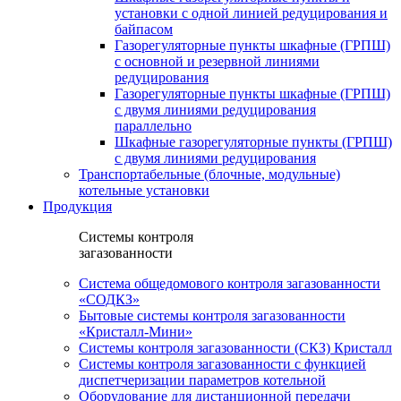
установки c одной линией редуцирования и
байпасом
Газорегуляторные пункты шкафные (ГРПШ)
с основной и резервной линиями
редуцирования
Газорегуляторные пункты шкафные (ГРПШ)
с двумя линиями редуцирования
параллельно
Шкафные газорегуляторные пункты (ГРПШ)
c двумя линиями редуцирования
Транспортабельные (блочные, модульные)
котельные установки
Продукция
Системы контроля
загазованности
Система общедомового контроля загазованности
«СОДКЗ»
Бытовые системы контроля загазованности
«Кристалл-Мини»
Системы контроля загазованности (СКЗ) Кристалл
Системы контроля загазованности с функцией
диспетчеризации параметров котельной
Оборудование для дистанционной передачи