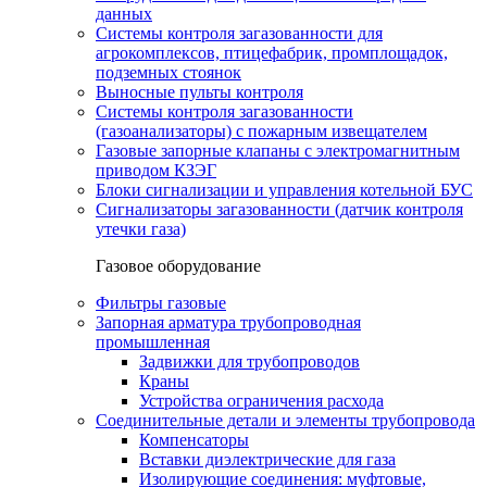
данных
Системы контроля загазованности для
агрокомплексов, птицефабрик, промплощадок,
подземных стоянок
Выносные пульты контроля
Системы контроля загазованности
(газоанализаторы) с пожарным извещателем
Газовые запорные клапаны с электромагнитным
приводом КЗЭГ
Блоки сигнализации и управления котельной БУС
Сигнализаторы загазованности (датчик контроля
утечки газа)
Газовое оборудование
Фильтры газовые
Запорная арматура трубопроводная
промышленная
Задвижки для трубопроводов
Краны
Устройства ограничения расхода
Соединительные детали и элементы трубопровода
Компенсаторы
Вставки диэлектрические для газа
Изолирующие соединения: муфтовые,