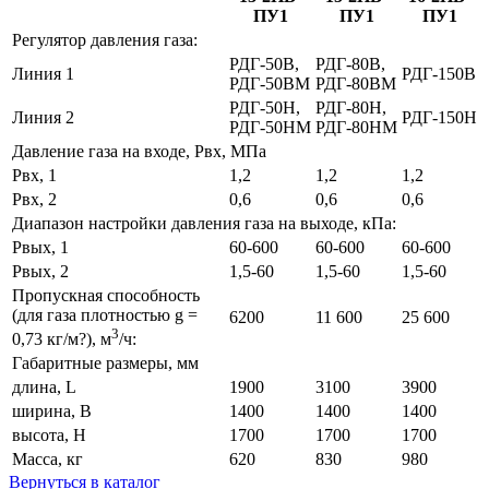
ПУ1
ПУ1
ПУ1
Регулятор давления газа:
РДГ-50В,
РДГ-80В,
Линия 1
РДГ-150В
РДГ-50ВM
РДГ-80ВM
РДГ-50H,
РДГ-80H,
Линия 2
РДГ-150H
РДГ-50HM
РДГ-80HM
Давление газа на входе, Рвх, МПа
Рвх, 1
1,2
1,2
1,2
Рвх, 2
0,6
0,6
0,6
Диапазон настройки давления газа на выходе, кПа:
Рвых, 1
60-600
60-600
60-600
Рвых, 2
1,5-60
1,5-60
1,5-60
Пропускная способность
(для газа плотностью g =
6200
11 600
25 600
3
0,73 кг/м?), м
/ч:
Габаритные размеры, мм
длина, L
1900
3100
3900
ширина, B
1400
1400
1400
высота, H
1700
1700
1700
Масса, кг
620
830
980
Вернуться в каталог