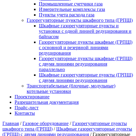
Промышленные счетчики газа
Измерительные комплексы газа
Пункты учета расхода газа
Газорегуляторные пункты шкафного типа (ГРПШ)
Шкафные газорегуляторные пункты и
установки c одной линией редуцирования и
байпасом
Газорегуляторные пункты шкафные (ГРПШ)
с основной и резервной линиями
редуцирования
Газорегуляторные пункты шкафные (ГРПШ)
с двумя линиями редуцирования
параллельно
Шкафные газорегуляторные пункты (ГРПШ)
c двумя линиями редуцирования
Транспортабельные (блочные, модульные)
котельные установки
Проектирование
Разрешительная документация
Прайс-лист
Контакты
Главная
/
Газовое оборудование
/
Газорегуляторные пункты
шкафного типа (ГРПШ)
/
Шкафные газорегуляторные пункты
(ГРПШ) c двумя линиями редуцирования
/
Газорегуляторные