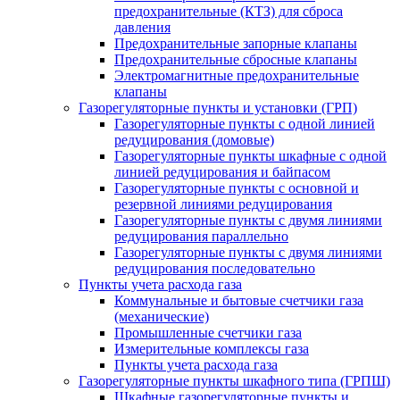
предохранительные (КТЗ) для сброса
давления
Предохранительные запорные клапаны
Предохранительные сбросные клапаны
Электромагнитные предохранительные
клапаны
Газорегуляторные пункты и установки (ГРП)
Газорегуляторные пункты с одной линией
редуцирования (домовые)
Газорегуляторные пункты шкафные с одной
линией редуцирования и байпасом
Газорегуляторные пункты с основной и
резервной линиями редуцирования
Газорегуляторные пункты с двумя линиями
редуцирования параллельно
Газорегуляторные пункты с двумя линиями
редуцирования последовательно
Пункты учета расхода газа
Коммунальные и бытовые счетчики газа
(механические)
Промышленные счетчики газа
Измерительные комплексы газа
Пункты учета расхода газа
Газорегуляторные пункты шкафного типа (ГРПШ)
Шкафные газорегуляторные пункты и