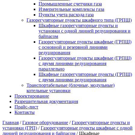
Промышленные счетчики газа
Измерительные комплексы газа
Пункты учета расхода газа
Газорегуляторные пункты шкафного типа (ГРПШ)
Шкафные газорегуляторные пункты и
установки c одной линией редуцирования и
байпасом
Газорегуляторные пункты шкафные (ГРПШ)
с основной и резервной линиями
редуцирования
Газорегуляторные пункты шкафные (ГРПШ)
с двумя линиями редуцирования
параллельно
Шкафные газорегуляторные пункты (ГРПШ)
c двумя линиями редуцирования
Транспортабельные (блочные, модульные)
котельные установки
Проектирование
Разрешительная документация
Прайс-лист
Контакты
Главная
/
Газовое оборудование
/
Газорегуляторные пункты и
установки (ГРП)
/
Газорегуляторные пункты шкафные с одной
линией редуцирования и байпасом
/
Шкафные