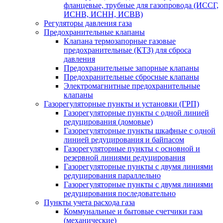
фланцевые, трубные для газопровода (ИССГ,
ИСНВ, ИСНН, ИСВВ)
Регуляторы давления газа
Предохранительные клапаны
Клапана термозапорные газовые
предохранительные (КТЗ) для сброса
давления
Предохранительные запорные клапаны
Предохранительные сбросные клапаны
Электромагнитные предохранительные
клапаны
Газорегуляторные пункты и установки (ГРП)
Газорегуляторные пункты с одной линией
редуцирования (домовые)
Газорегуляторные пункты шкафные с одной
линией редуцирования и байпасом
Газорегуляторные пункты с основной и
резервной линиями редуцирования
Газорегуляторные пункты с двумя линиями
редуцирования параллельно
Газорегуляторные пункты с двумя линиями
редуцирования последовательно
Пункты учета расхода газа
Коммунальные и бытовые счетчики газа
(механические)