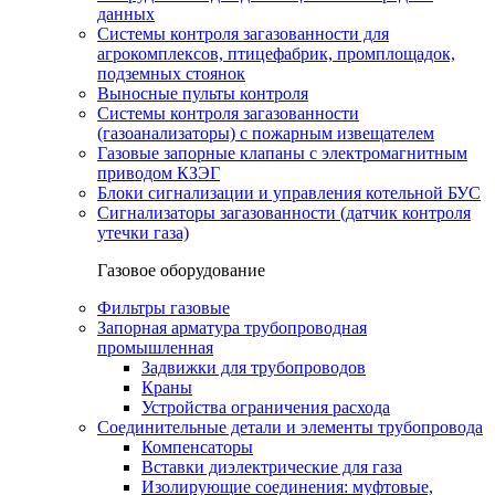
данных
Системы контроля загазованности для
агрокомплексов, птицефабрик, промплощадок,
подземных стоянок
Выносные пульты контроля
Системы контроля загазованности
(газоанализаторы) с пожарным извещателем
Газовые запорные клапаны с электромагнитным
приводом КЗЭГ
Блоки сигнализации и управления котельной БУС
Сигнализаторы загазованности (датчик контроля
утечки газа)
Газовое оборудование
Фильтры газовые
Запорная арматура трубопроводная
промышленная
Задвижки для трубопроводов
Краны
Устройства ограничения расхода
Соединительные детали и элементы трубопровода
Компенсаторы
Вставки диэлектрические для газа
Изолирующие соединения: муфтовые,