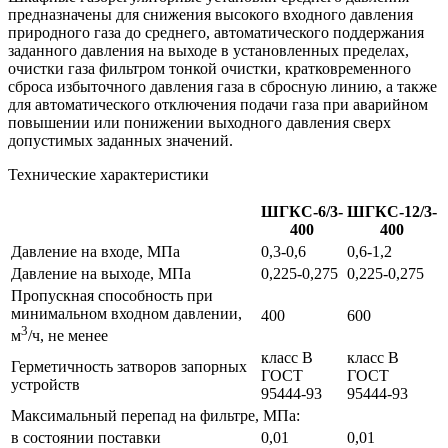
предназначены для снижения высокого входного давления
природного газа до среднего, автоматического поддержания
заданного давления на выходе в установленных пределах,
очистки газа фильтром тонкой очистки, кратковременного
сброса избыточного давления газа в сбросную линию, а также
для автоматического отключения подачи газа при аварийном
повышении или понижении выходного давления сверх
допустимых заданных значений.
Технические характеристики
ШГКС-6/3-
ШГКС-12/3-
400
400
Давление на входе, МПа
0,3-0,6
0,6-1,2
Давление на выходе, МПа
0,225-0,275
0,225-0,275
Пропускная способность при
минимальном входном давлении,
400
600
3
м
/ч, не менее
класс В
класс В
Герметичность затворов запорных
ГОСТ
ГОСТ
устройств
95444-93
95444-93
Максимальный перепад на фильтре, МПа:
в состоянии поставки
0,01
0,01