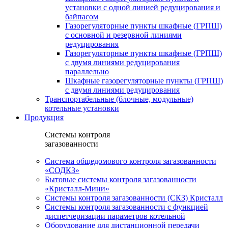
установки c одной линией редуцирования и
байпасом
Газорегуляторные пункты шкафные (ГРПШ)
с основной и резервной линиями
редуцирования
Газорегуляторные пункты шкафные (ГРПШ)
с двумя линиями редуцирования
параллельно
Шкафные газорегуляторные пункты (ГРПШ)
c двумя линиями редуцирования
Транспортабельные (блочные, модульные)
котельные установки
Продукция
Системы контроля
загазованности
Система общедомового контроля загазованности
«СОДКЗ»
Бытовые системы контроля загазованности
«Кристалл-Мини»
Системы контроля загазованности (СКЗ) Кристалл
Системы контроля загазованности с функцией
диспетчеризации параметров котельной
Оборудование для дистанционной передачи