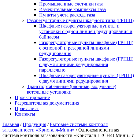
Промышленные счетчики газа
Измерительные комплексы газа
Пункты учета расхода газа
Газорегуляторные пункты шкафного типа (ГРПШ)
Шкафные газорегуляторные пункты и
установки c одной линией редуцирования и
байпасом
Газорегуляторные пункты шкафные (ГРПШ)
с основной и резервной линиями
редуцирования
Газорегуляторные пункты шкафные (ГРПШ)
с двумя линиями редуцирования
параллельно
Шкафные газорегуляторные пункты (ГРПШ)
c двумя линиями редуцирования
Транспортабельные (блочные, модульные)
котельные установки
Проектирование
Разрешительная документация
Прайс-лист
Контакты
Главная
/
Продукция
/
Бытовые системы контроля
загазованности «Кристалл-Мини»
/
Однокомпонентная
система контроля загазованности «Кристалл-1-(СН4)-Мини» с