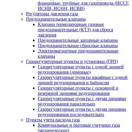
фланцевые, трубные для газопровода (ИССГ,
ИСНВ, ИСНН, ИСВВ)
Регуляторы давления газа
Предохранительные клапаны
Клапана термозапорные газовые
предохранительные (КТЗ) для сброса
давления
Предохранительные запорные клапаны
Предохранительные сбросные клапаны
Электромагнитные предохранительные
клапаны
Газорегуляторные пункты и установки (ГРП)
Газорегуляторные пункты с одной линией
редуцирования (домовые)
Газорегуляторные пункты шкафные с одной
линией редуцирования и байпасом
Газорегуляторные пункты с основной и
резервной линиями редуцирования
Газорегуляторные пункты с двумя линиями
редуцирования параллельно
Газорегуляторные пункты с двумя линиями
редуцирования последовательно
Пункты учета расхода газа
Коммунальные и бытовые счетчики газа
(механические)