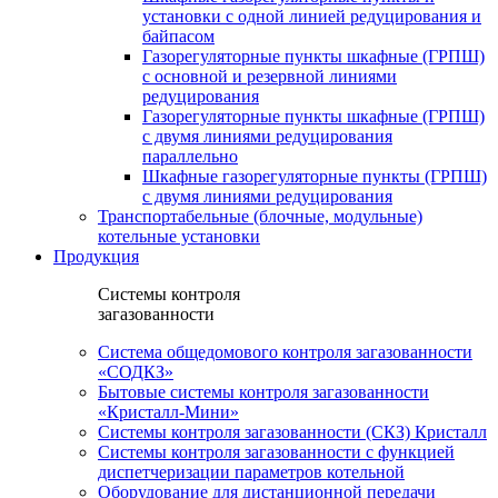
установки c одной линией редуцирования и
байпасом
Газорегуляторные пункты шкафные (ГРПШ)
с основной и резервной линиями
редуцирования
Газорегуляторные пункты шкафные (ГРПШ)
с двумя линиями редуцирования
параллельно
Шкафные газорегуляторные пункты (ГРПШ)
c двумя линиями редуцирования
Транспортабельные (блочные, модульные)
котельные установки
Продукция
Системы контроля
загазованности
Система общедомового контроля загазованности
«СОДКЗ»
Бытовые системы контроля загазованности
«Кристалл-Мини»
Системы контроля загазованности (СКЗ) Кристалл
Системы контроля загазованности с функцией
диспетчеризации параметров котельной
Оборудование для дистанционной передачи