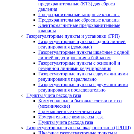
предохранительные (КТЗ) для сброса
давления
Предохранительные запорные клапаны
Предохранительные сбросные клапаны
Электромагнитные предохранительные
клапаны
Газорегуляторные пункты и установки (ГРП)
Газорегуляторные пункты с одной линией
редуцирования (домовые)
Газорегуляторные пункты шкафные с одной
линией редуцирования и байпасом
Газорегуляторные пункты с основной и
резервной линиями редуцирования
Газорегуляторные пункты с двумя линиями
редуцирования параллельно
Газорегуляторные пункты с двумя линиями
редуцирования последовательно
Пункты учета расхода газа
Коммунальные и бытовые счетчики газа
(механические)
Промышленные счетчики газа
Измерительные комплексы газа
Пункты учета расхода газа
Газорегуляторные пункты шкафного типа (ГРПШ)
Шкафные газорегуляторные пункты и