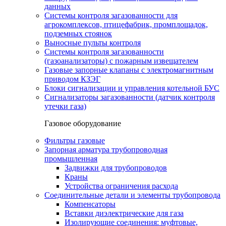
данных
Системы контроля загазованности для
агрокомплексов, птицефабрик, промплощадок,
подземных стоянок
Выносные пульты контроля
Системы контроля загазованности
(газоанализаторы) с пожарным извещателем
Газовые запорные клапаны с электромагнитным
приводом КЗЭГ
Блоки сигнализации и управления котельной БУС
Сигнализаторы загазованности (датчик контроля
утечки газа)
Газовое оборудование
Фильтры газовые
Запорная арматура трубопроводная
промышленная
Задвижки для трубопроводов
Краны
Устройства ограничения расхода
Соединительные детали и элементы трубопровода
Компенсаторы
Вставки диэлектрические для газа
Изолирующие соединения: муфтовые,